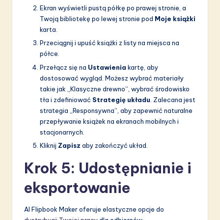
Ekran wyświetli pustą półkę po prawej stronie, a
Twoją bibliotekę po lewej stronie pod
Moje książki
karta.
Przeciągnij i upuść książki z listy na miejsca na
półce.
Przełącz się na
Ustawienia
kartę, aby
dostosować wygląd. Możesz wybrać materiały
takie jak „Klasyczne drewno”, wybrać środowisko
tła i zdefiniować
Strategię układu
. Zalecana jest
strategia „Responsywna”, aby zapewnić naturalne
przepływanie książek na ekranach mobilnych i
stacjonarnych.
Kliknij
Zapisz
aby zakończyć układ.
Krok 5: Udostępnianie i
eksportowanie
AI Flipbook Maker oferuje elastyczne opcje do
dystrybucji Twojej pracy
dla odbiorców.