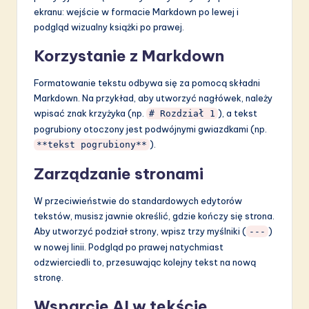
ekranu: wejście w formacie Markdown po lewej i
podgląd wizualny książki po prawej.
Korzystanie z Markdown
Formatowanie tekstu odbywa się za pomocą składni
Markdown. Na przykład, aby utworzyć nagłówek, należy
wpisać znak krzyżyka (np.
), a tekst
# Rozdział 1
pogrubiony otoczony jest podwójnymi gwiazdkami (np.
).
**tekst pogrubiony**
Zarządzanie stronami
W przeciwieństwie do standardowych edytorów
tekstów, musisz jawnie określić, gdzie kończy się strona.
Aby utworzyć podział strony, wpisz trzy myślniki (
)
---
w nowej linii. Podgląd po prawej natychmiast
odzwierciedli to, przesuwając kolejny tekst na nową
stronę.
Wsparcie AI w tekście