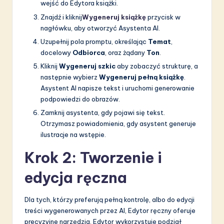
wejść do Edytora książki.
Znajdź i kliknij
Wygeneruj książkę
przycisk w
nagłówku, aby otworzyć Asystenta AI.
Uzupełnij pola promptu, określając
Temat
,
docelowy
Odbiorca
, oraz żądany
Ton
.
Kliknij
Wygeneruj szkic
aby zobaczyć strukturę, a
następnie wybierz
Wygeneruj pełną książkę
.
Asystent AI napisze tekst i uruchomi generowanie
podpowiedzi do obrazów.
Zamknij asystenta, gdy pojawi się tekst.
Otrzymasz powiadomienia, gdy asystent generuje
ilustracje na wstępie.
Krok 2: Tworzenie i
edycja ręczna
Dla tych, którzy preferują pełną kontrolę, albo do edycji
treści wygenerowanych przez AI, Edytor ręczny oferuje
precyzyjne narzędzia. Edytor wykorzystuje podział