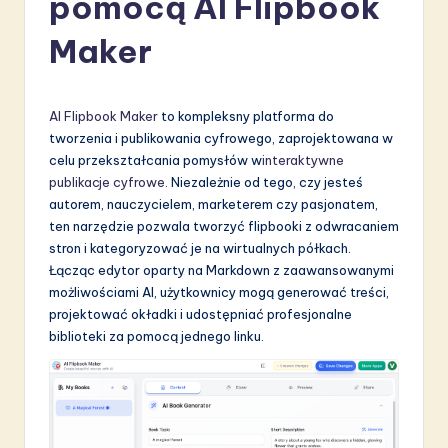
pomocą AI Flipbook
li
Maker
s
h
-
AI Flipbook Maker
to kompleksny platforma do
tworzenia i publikowania cyfrowego, zaprojektowana w
L
celu przekształcania pomysłów w
interaktywne
a
publikacje cyfrowe
. Niezależnie od tego, czy jesteś
autorem, nauczycielem, marketerem czy pasjonatem,
t
ten narzędzie pozwala tworzyć flipbooki z odwracaniem
e
stron i kategoryzować je na wirtualnych półkach.
Łącząc edytor oparty na Markdown z zaawansowanymi
s
możliwościami AI, użytkownicy mogą generować treści,
t
projektować okładki i udostępniać profesjonalne
biblioteki za pomocą jednego linku.
in
A
I
&