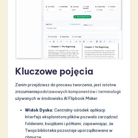
S
o
f
t
w
a
r
Kluczowe pojęcia
e
Zanim przejdziesz do procesu tworzenia, jest istotne
I
zrozumienie
podstawowych komponentów i terminologii
n
używanych w środowisku AI Flipbook Maker.
n
Widok Dysku:
Centralny ośrodek aplikacji.
Interfejs eksploratora plików pozwala zarządzać
o
folderami, książkami i półkami, zapewniając, że
v
Twoja biblioteka pozostaje uporządkowana w
chmurze.