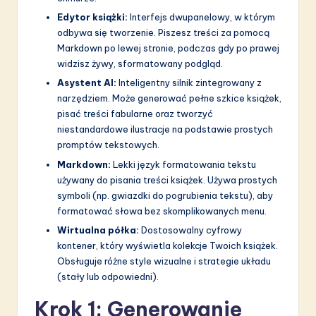
a
Edytor książki:
Interfejs dwupanelowy, w którym
ti
odbywa się tworzenie. Piszesz treści za pomocą
o
Markdown po lewej stronie, podczas gdy po prawej
widzisz żywy, sformatowany podgląd.
n
Asystent AI:
Inteligentny silnik zintegrowany z
narzędziem. Może generować pełne szkice książek,
pisać treści fabularne oraz tworzyć
niestandardowe ilustracje na podstawie prostych
promptów tekstowych.
Markdown:
Lekki język formatowania tekstu
używany do pisania treści książek. Używa prostych
symboli (np. gwiazdki do pogrubienia tekstu), aby
formatować słowa bez skomplikowanych menu.
Wirtualna półka:
Dostosowalny cyfrowy
kontener, który wyświetla kolekcje Twoich książek.
Obsługuje różne style wizualne i strategie układu
(stały lub odpowiedni).
Krok 1: Generowanie