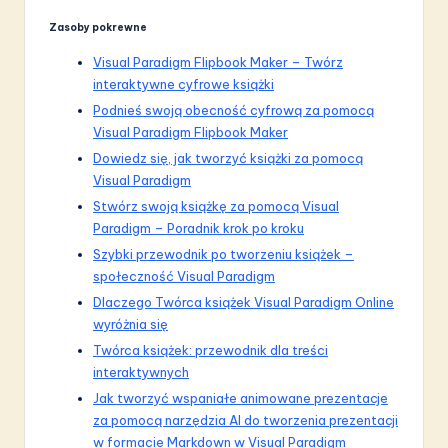
Zasoby pokrewne
Visual Paradigm Flipbook Maker – Twórz
interaktywne cyfrowe książki
Podnieś swoją obecność cyfrową za pomocą
Visual Paradigm Flipbook Maker
Dowiedz się, jak tworzyć książki za pomocą
Visual Paradigm
Stwórz swoją książkę za pomocą Visual
Paradigm – Poradnik krok po kroku
Szybki przewodnik po tworzeniu książek –
społeczność Visual Paradigm
Dlaczego Twórca książek Visual Paradigm Online
wyróżnia się
Twórca książek: przewodnik dla treści
interaktywnych
Jak tworzyć wspaniałe animowane prezentacje
za pomocą narzędzia AI do tworzenia prezentacji
w formacie Markdown w Visual Paradigm