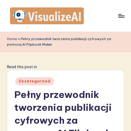
Skip
to
content
V
is
Home
»
Pełny przewodnik tworzenia publikacji cyfrowych za
pomocą AI Flipbook Maker
u
a
li
Read this post in:
z
Posted
Uncategorized
e
in
Pełny przewodnik
A
tworzenia publikacji
I
P
cyfrowych za
o