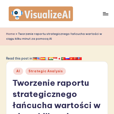
Skip
to
content
V
is
Home
»
Tworzenie raportu strategicznego łańcucha wartości w
ciągu kilku minut za pomocą AI
u
a
li
Read this post in:
z
Posted
AI
Strategic Analysis
e
in
Tworzenie raportu
A
I
strategicznego
P
łańcucha wartości w
o