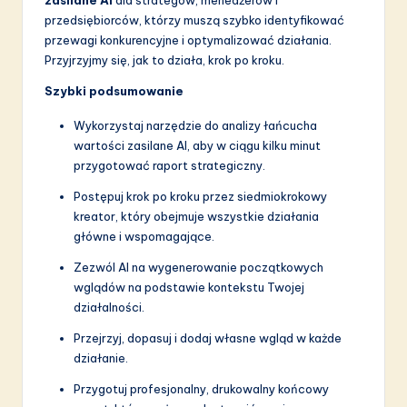
S
przedsiębiorców, którzy muszą szybko identyfikować
przewagi konkurencyjne i optymalizować działania.
o
Przyjrzyjmy się, jak to działa, krok po kroku.
f
Szybki podsumowanie
t
Wykorzystaj narzędzie do analizy łańcucha
w
wartości zasilane AI, aby w ciągu kilku minut
przygotować raport strategiczny.
a
Postępuj krok po kroku przez siedmiokrokowy
r
kreator, który obejmuje wszystkie działania
e
główne i wspomagające.
I
Zezwól AI na wygenerowanie początkowych
wglądów na podstawie kontekstu Twojej
n
działalności.
n
Przejrzyj, dopasuj i dodaj własne wgląd w każde
o
działanie.
v
Przygotuj profesjonalny, drukowalny końcowy