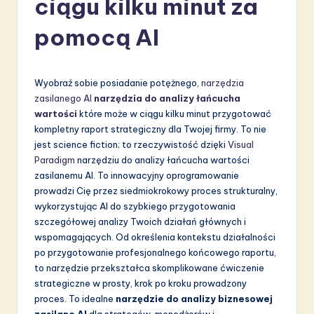
ciągu kilku minut za
li
s
pomocą AI
h
-
Wyobraź sobie posiadanie potężnego,
narzędzia
L
zasilanego AI
narzędzia do analizy łańcucha
wartości
które może w ciągu kilku minut przygotować
a
kompletny raport strategiczny dla Twojej firmy. To nie
t
jest science fiction; to rzeczywistość dzięki
Visual
Paradigm
narzędziu do analizy łańcucha wartości
e
zasilanemu AI. To innowacyjny oprogramowanie
s
prowadzi Cię przez siedmiokrokowy proces strukturalny,
wykorzystując AI do szybkiego przygotowania
t
szczegółowej analizy Twoich działań głównych i
in
wspomagających. Od określenia kontekstu działalności
po przygotowanie profesjonalnego końcowego raportu,
A
to narzędzie przekształca skomplikowane ćwiczenie
I
strategiczne w prosty, krok po kroku prowadzony
proces. To idealne
narzędzie do analizy biznesowej
&
zasilane AI
dla strategów, menedżerów i