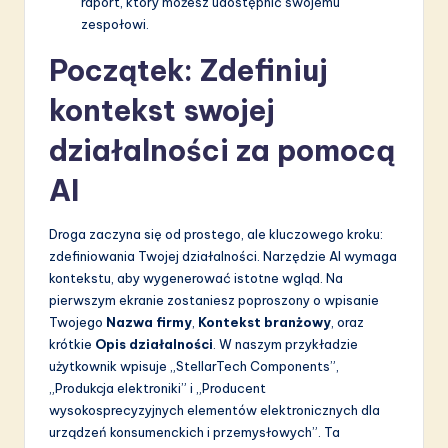
raport, który możesz udostępnić swojemu
a
zespołowi.
ti
Początek: Zdefiniuj
o
kontekst swojej
n
działalności za pomocą
AI
Droga zaczyna się od prostego, ale kluczowego kroku:
zdefiniowania Twojej działalności. Narzędzie AI wymaga
kontekstu, aby wygenerować istotne wgląd. Na
pierwszym ekranie zostaniesz poproszony o wpisanie
Twojego
Nazwa firmy
,
Kontekst branżowy
, oraz
krótkie
Opis działalności
. W naszym przykładzie
użytkownik wpisuje „StellarTech Components”,
„Produkcja elektroniki” i „Producent
wysokosprecyzyjnych elementów elektronicznych dla
urządzeń konsumenckich i przemysłowych”. Ta