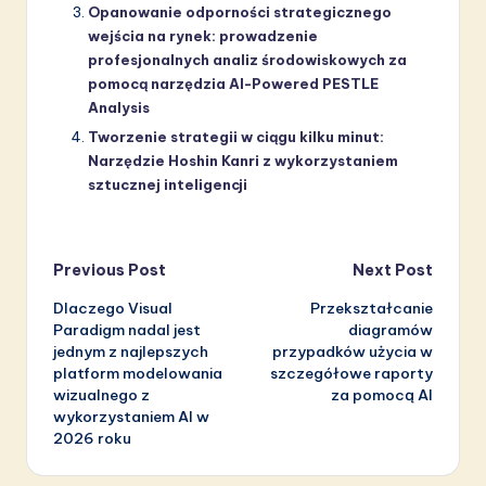
Opanowanie odporności strategicznego
wejścia na rynek: prowadzenie
profesjonalnych analiz środowiskowych za
pomocą narzędzia AI-Powered PESTLE
Analysis
Tworzenie strategii w ciągu kilku minut:
Narzędzie Hoshin Kanri z wykorzystaniem
sztucznej inteligencji
Post
Previous Post
Next Post
Dlaczego Visual
Przekształcanie
navigation
Paradigm nadal jest
diagramów
jednym z najlepszych
przypadków użycia w
platform modelowania
szczegółowe raporty
wizualnego z
za pomocą AI
wykorzystaniem AI w
2026 roku