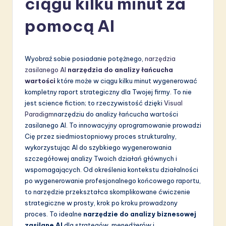
ciągu kilku minut za
li
pomocą AI
s
h
-
Wyobraź sobie posiadanie potężnego,
narzędzia
zasilanego AI
narzędzia do analizy łańcucha
L
wartości
które może w ciągu kilku minut wygenerować
a
kompletny raport strategiczny dla Twojej firmy. To nie
jest science fiction; to rzeczywistość dzięki
Visual
t
Paradigm
narzędziu do analizy łańcucha wartości
e
zasilanego AI. To innowacyjny oprogramowanie prowadzi
Cię przez siedmiostopniowy proces strukturalny,
s
wykorzystując AI do szybkiego wygenerowania
t
szczegółowej analizy Twoich działań głównych i
wspomagających. Od określenia kontekstu działalności
in
po wygenerowanie profesjonalnego końcowego raportu,
A
to narzędzie przekształca skomplikowane ćwiczenie
strategiczne w prosty, krok po kroku prowadzony
I
proces. To idealne
narzędzie do analizy biznesowej
&
zasilane AI
dla strategów, menedżerów i