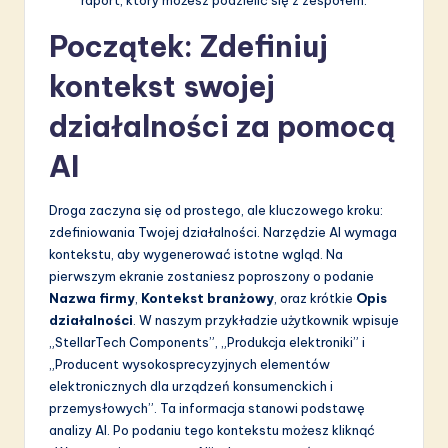
a
ti
Początek: Zdefiniuj
o
kontekst swojej
n
działalności za pomocą
AI
Droga zaczyna się od prostego, ale kluczowego kroku:
zdefiniowania Twojej działalności. Narzędzie AI wymaga
kontekstu, aby wygenerować istotne wgląd. Na
pierwszym ekranie zostaniesz poproszony o podanie
Nazwa firmy
,
Kontekst branżowy
, oraz krótkie
Opis
działalności
. W naszym przykładzie użytkownik wpisuje
„StellarTech Components”, „Produkcja elektroniki” i
„Producent wysokosprecyzyjnych elementów
elektronicznych dla urządzeń konsumenckich i
przemysłowych”. Ta informacja stanowi podstawę
analizy AI. Po podaniu tego kontekstu możesz kliknąć