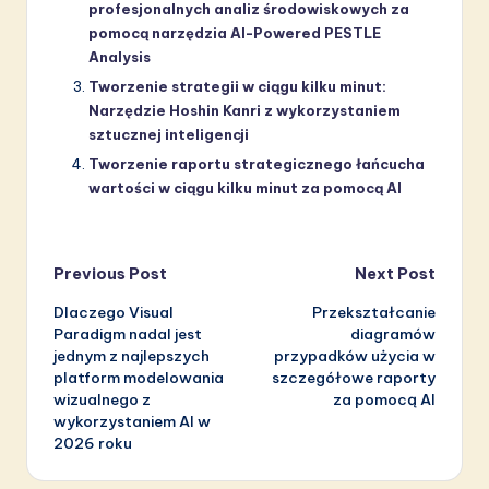
profesjonalnych analiz środowiskowych za
pomocą narzędzia AI-Powered PESTLE
Analysis
Tworzenie strategii w ciągu kilku minut:
Narzędzie Hoshin Kanri z wykorzystaniem
sztucznej inteligencji
Tworzenie raportu strategicznego łańcucha
wartości w ciągu kilku minut za pomocą AI
Post
Previous Post
Next Post
Dlaczego Visual
Przekształcanie
navigation
Paradigm nadal jest
diagramów
jednym z najlepszych
przypadków użycia w
platform modelowania
szczegółowe raporty
wizualnego z
za pomocą AI
wykorzystaniem AI w
2026 roku