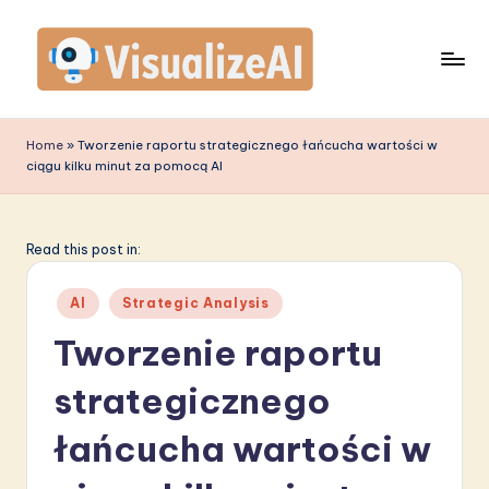
Skip
to
content
V
is
Home
»
Tworzenie raportu strategicznego łańcucha wartości w
ciągu kilku minut za pomocą AI
u
a
li
Read this post in:
z
Posted
AI
Strategic Analysis
e
in
Tworzenie raportu
A
strategicznego
I
P
łańcucha wartości w
o