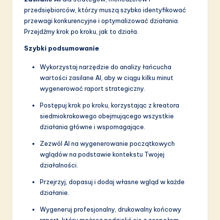
przedsiębiorców, którzy muszą szybko identyfikować
S
przewagi konkurencyjne i optymalizować działania.
o
Przejdźmy krok po kroku, jak to działa.
f
Szybki podsumowanie
t
Wykorzystaj narzędzie do analizy łańcucha
w
wartości zasilane AI, aby w ciągu kilku minut
wygenerować raport strategiczny.
a
Postępuj krok po kroku, korzystając z kreatora
r
siedmiokrokowego obejmującego wszystkie
e
działania główne i wspomagające.
I
Zezwól AI na wygenerowanie początkowych
wglądów na podstawie kontekstu Twojej
n
działalności.
n
Przejrzyj, dopasuj i dodaj własne wgląd w każde
o
działanie.
v
Wygeneruj profesjonalny, drukowalny końcowy
raport, który możesz podzielić się z zespołem.