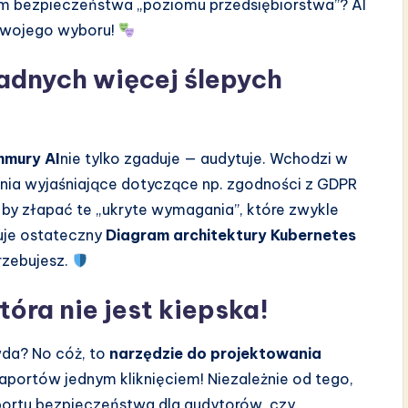
m bezpieczeństwa „poziomu przedsiębiorstwa”? AI
Twojego wyboru!
żadnych więcej ślepych
hmury AI
nie tylko zgaduje — audytuje. Wchodzi w
tania wyjaśniające dotyczące np. zgodności z GDPR
 by złapać te „ukryte wymagania”, które zwykle
ruje ostateczny
Diagram architektury Kubernetes
rzebujesz.
óra nie jest kiepska!
awda? No cóż, to
narzędzie do projektowania
aportów jednym kliknięciem! Niezależnie od tego,
portu bezpieczeństwa dla audytorów, czy