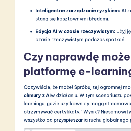
a
Inteligentne zarządzanie ryzykiem:
AI z
r
staną się kosztownymi błędami.
e
Edycja AI w czasie rzeczywistym:
Użyj j
czasie rzeczywistym podczas spotkań.
I
n
Czy naprawdę może 
n
platformę e-learnin
o
Oczywiście, że może! Spróbuj tej ogromnej mo
v
chmury z AI
w działaniu. W tym scenariuszu po
a
learningu, gdzie użytkownicy mogą streamować
otrzymywać certyfikaty.” Wynik? Niesamowit
ti
wszystko od przyspieszania ruchu globalnego
o