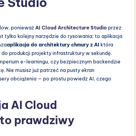
e Studio
flow, ponieważ
AI Cloud Architecture Studio
przez
est tylko kolejny narzędzie do rysowania; to aplikacja
sza
aplikacja do architektury chmury z AI
która
o produkcji projekty infrastruktury w sekundę.
 imperium e-learningu, czy bezpiecznym backendzie
ę. Nie musisz już patrzeć na pusty ekran
sery obciążenia — po prostu powiedz AI, czego
ja AI Cloud
 to prawdziwy