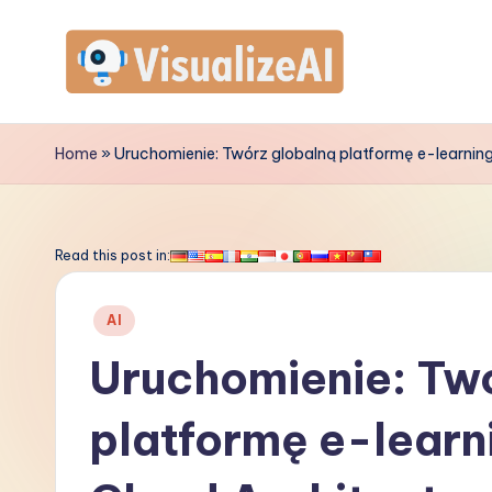
Skip
to
V
content
is
Home
»
Uruchomienie: Twórz globalną platformę e-learning
u
a
Read this post in:
li
Posted
AI
z
in
Uruchomienie: Tw
e
platformę e-learn
A
I