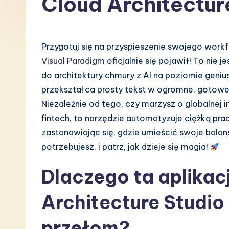
Cloud Architectur
P
o
Przygotuj się na przyspieszenie swojego work
li
Visual Paradigm
oficjalnie się pojawił! To nie j
do architektury chmury z AI na poziomie geniu
s
przekształca prosty tekst w ogromne, gotowe d
h
Niezależnie od tego, czy marzysz o globalnej
fintech, to narzędzie automatyzuje ciężką prac
-
zastanawiając się, gdzie umieścić swoje balan
L
potrzebujesz, i patrz, jak dzieje się magia!
a
Dlaczego ta aplikac
t
Architecture Studio
e
przełom?