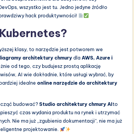
evOps, wszystko jest tu. Jedno jedyne źródło
 prawdziwy hack produktywności!
a Kubernetes?
yższej klasy, to narzędzie jest potworem we
diagramy architektury chmury
dla
AWS, Azure i
nie od tego, czy budujesz prostą aplikację
isów, AI wie dokładnie, które usługi wybrać, by
bardziej idealne
online narzędzie do architektury
 zacząć budować?
Studio architektury chmury AI
to
spieszyć czas wydania produktu na rynek i utrzymać
h. Nie ma już „zgubienia dokumentacji”, nie ma już
teligentne projektowanie.