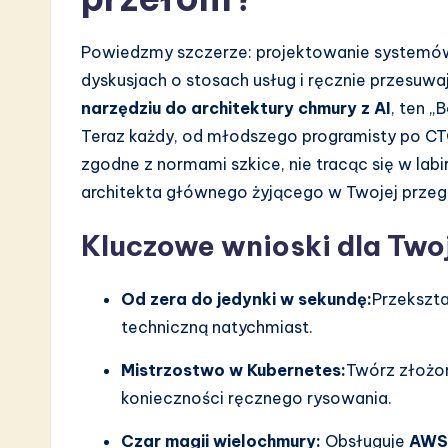
s
t
Powiedzmy szczerze: projektowanie systemów
dyskusjach o stosach usług i ręcznie przesuwaj
i
narzędziu do architektury chmury z AI
, ten „
n
Teraz każdy, od młodszego programisty po C
zgodne z normami szkice, nie tracąc się w lab
A
architekta głównego żyjącego w Twojej przeg
I
Kluczowe wnioski dla Two
&
S
Od zera do jedynki w sekundę:
Przekszta
techniczną natychmiast.
o
Mistrzostwo w Kubernetes:
Twórz złożon
ft
konieczności ręcznego rysowania.
w
Czar magii wielochmury:
Obsługuje
AWS,