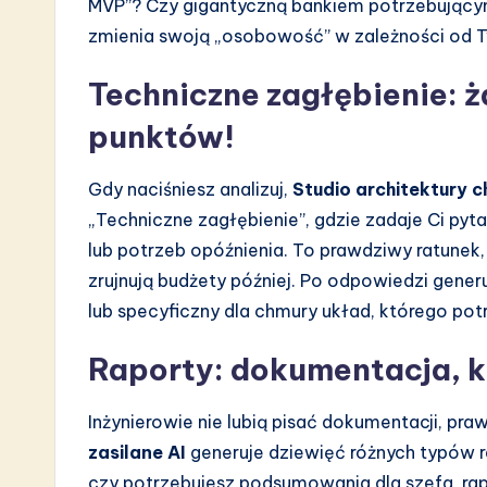
MVP”? Czy gigantyczną bankiem potrzebujący
zmienia swoją „osobowość” w zależności od 
Techniczne zagłębienie: 
punktów!
Gdy naciśniesz analizuj,
Studio architektury c
„Techniczne zagłębienie”, gdzie zadaje Ci py
lub potrzeb opóźnienia. To prawdziwy ratunek,
zrujnują budżety później. Po odpowiedzi gene
lub specyficzny dla chmury układ, którego pot
Raporty: dokumentacja, kt
Inżynierowie nie lubią pisać dokumentacji, pr
zasilane AI
generuje dziewięć różnych typów r
czy potrzebujesz podsumowania dla szefa, ra