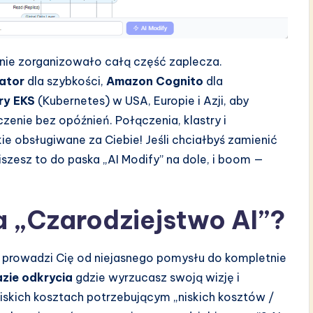
znie zorganizowało całą część zaplecza.
ator
dla szybkości,
Amazon Cognito
dla
ry EKS
(Kubernetes) w USA, Europie i Azji, aby
nie bez opóźnień. Połączenia, klastry i
e obsługiwane za Ciebie! Jeśli chciałbyś zamienić
szesz to do paska „AI Modify” na dole, i boom —
a „Czarodziejstwo AI”?
 prowadzi Cię od niejasnego pomysłu do kompletnie
azie odkrycia
gdzie wyrzucasz swoją wizję i
niskich kosztach potrzebującym „niskich kosztów /