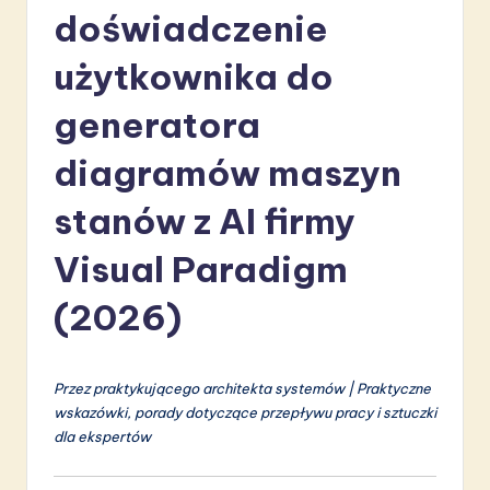
li
doświadczenie
s
użytkownika do
h
generatora
-
L
diagramów maszyn
a
stanów z AI firmy
t
Visual Paradigm
e
s
(2026)
t
in
Przez praktykującego architekta systemów | Praktyczne
A
wskazówki, porady dotyczące przepływu pracy i sztuczki
dla ekspertów
I
&