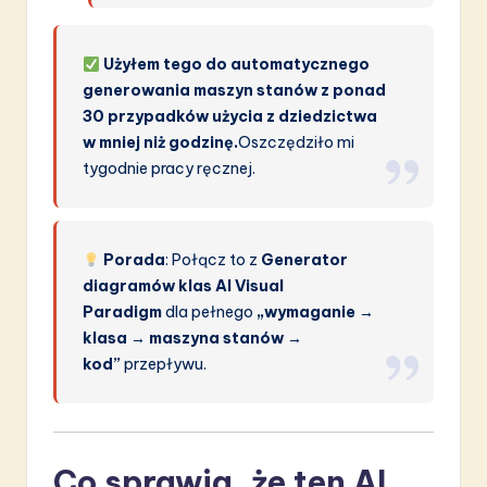
Użyłem tego do automatycznego
generowania maszyn stanów z ponad
30 przypadków użycia z dziedzictwa
w mniej niż godzinę.
Oszczędziło mi
tygodnie pracy ręcznej.
Porada
: Połącz to z
Generator
diagramów klas AI Visual
Paradigm
dla pełnego
„wymaganie →
klasa → maszyna stanów →
kod”
przepływu.
Co sprawia, że ten AI