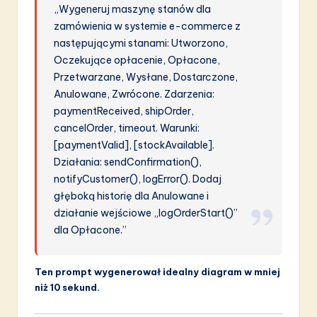
„Wygeneruj maszynę stanów dla
zamówienia w systemie e-commerce z
następującymi stanami: Utworzono,
Oczekujące opłacenie, Opłacone,
Przetwarzane, Wysłane, Dostarczone,
Anulowane, Zwrócone. Zdarzenia:
paymentReceived, shipOrder,
cancelOrder, timeout. Warunki:
[paymentValid], [stockAvailable].
Działania: sendConfirmation(),
notifyCustomer(), logError(). Dodaj
głęboką historię dla Anulowane i
działanie wejściowe „logOrderStart()”
dla Opłacone.”
Ten prompt wygenerował idealny diagram w mniej
niż 10 sekund.