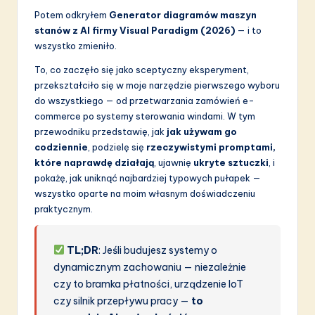
a
Potem odkryłem
Generator diagramów maszyn
ti
stanów z AI firmy Visual Paradigm (2026)
— i to
wszystko zmieniło.
o
To, co zaczęło się jako sceptyczny eksperyment,
n
przekształciło się w moje narzędzie pierwszego wyboru
do wszystkiego — od przetwarzania zamówień e-
commerce po systemy sterowania windami. W tym
przewodniku przedstawię, jak
jak używam go
codziennie
, podzielę się
rzeczywistymi promptami,
które naprawdę działają
, ujawnię
ukryte sztuczki
, i
pokażę, jak uniknąć najbardziej typowych pułapek —
wszystko oparte na moim własnym doświadczeniu
praktycznym.
TL;DR
: Jeśli budujesz systemy o
dynamicznym zachowaniu — niezależnie
czy to bramka płatności, urządzenie IoT
czy silnik przepływu pracy —
to