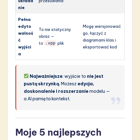
układa
przesuwania
nie
Pełna
edyto
Mogę wersjonować
To nie statyczny
walnoś
go, łączyć z
obraz —
ć
diagramami klas i
to
plik
.vpp
wyjści
eksportować kod
a
Najważniejsze
: wyjście to
nie jest
pustą skrzynką
. Możesz
edycja,
doskonalenie i rozszerzanie
modelu —
a AI pamięta kontekst.
Moje 5 najlepszych