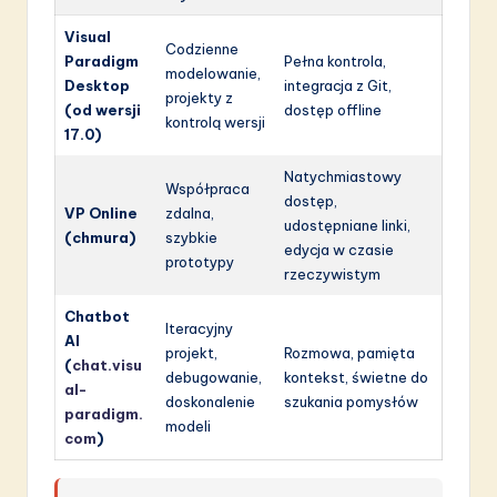
Visual
Codzienne
Paradigm
Pełna kontrola,
modelowanie,
Desktop
integracja z Git,
projekty z
(od wersji
dostęp offline
kontrolą wersji
17.0)
Natychmiastowy
Współpraca
dostęp,
VP Online
zdalna,
udostępniane linki,
(chmura)
szybkie
edycja w czasie
prototypy
rzeczywistym
Chatbot
Iteracyjny
AI
projekt,
Rozmowa, pamięta
(
chat.visu
debugowanie,
kontekst, świetne do
al-
doskonalenie
szukania pomysłów
paradigm.
modeli
com
)