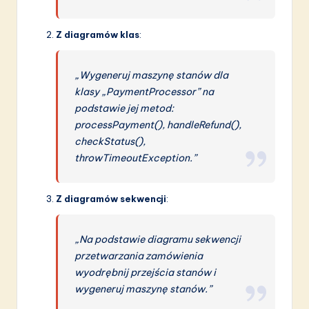
Z diagramów klas
:
„Wygeneruj maszynę stanów dla
klasy „PaymentProcessor” na
podstawie jej metod:
processPayment(), handleRefund(),
checkStatus(),
throwTimeoutException.”
Z diagramów sekwencji
:
„Na podstawie diagramu sekwencji
przetwarzania zamówienia
wyodrębnij przejścia stanów i
wygeneruj maszynę stanów.”