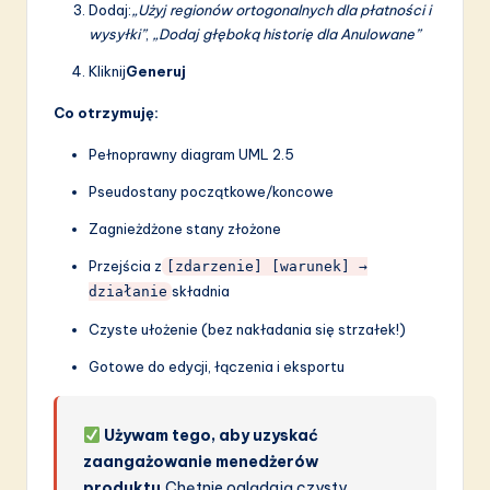
Dodaj:
„Użyj regionów ortogonalnych dla płatności i
wysyłki”
,
„Dodaj głęboką historię dla Anulowane”
Kliknij
Generuj
Co otrzymuję:
Pełnoprawny diagram UML 2.5
Pseudostany początkowe/koncowe
Zagnieżdżone stany złożone
Przejścia z
[zdarzenie] [warunek] →
składnia
działanie
Czyste ułożenie (bez nakładania się strzałek!)
Gotowe do edycji, łączenia i eksportu
Używam tego, aby uzyskać
zaangażowanie menedżerów
produktu.
Chętnie oglądają czysty,