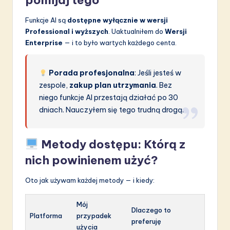
pomijaj tego
Funkcje AI są
dostępne wyłącznie w wersji
Professional i wyższych
. Uaktualniłem do
Wersji
Enterprise
— i to było wartych każdego centa.
Porada profesjonalna
: Jeśli jesteś w
zespole,
zakup plan utrzymania
. Bez
niego funkcje AI przestają działać po 30
dniach. Nauczyłem się tego trudną drogą.
Metody dostępu: Którą z
nich powinienem użyć?
Oto jak używam każdej metody — i kiedy:
Mój
Dlaczego to
Platforma
przypadek
preferuję
użycia