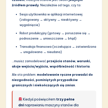
źródłem prawdy
. Niezależnie od tego, czy to:
Sesja użytkownika w aplikacji internetowej
(zalogowany → aktywny → nieaktywny →
wygaśnięcie)
Robot produkcyjny (gotowy → poruszanie się →
podnoszenie → umieszczanie → błąd)
Transakcja finansowa (oczekująca → zatwierdzona
→ uregulowana → nieudana)
…musisz zamodelować
przejścia stanów, warunki,
akcje wejścia/wyjścia, współbieżność i historia
.
Ale oto problem:
modelowanie ręczne prowadzi do
niezgodności, pominiętych przypadków
granicznych i niekończących się zmian
.
Kiedyś poświęciłem
trzy pełne
dni
naprawianiu maszyny stanów dla