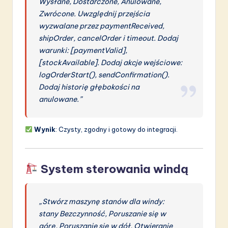
Wysłane, Dostarczone, Anulowane,
Zwrócone. Uwzględnij przejścia
wyzwalane przez paymentReceived,
shipOrder, cancelOrder i timeout. Dodaj
warunki: [paymentValid],
[stockAvailable]. Dodaj akcje wejściowe:
logOrderStart(), sendConfirmation().
Dodaj historię głębokości na
anulowane.”
Wynik
: Czysty, zgodny i gotowy do integracji.
System sterowania windą
„Stwórz maszynę stanów dla windy:
stany Bezczynność, Poruszanie się w
górę, Poruszanie się w dół, Otwieranie