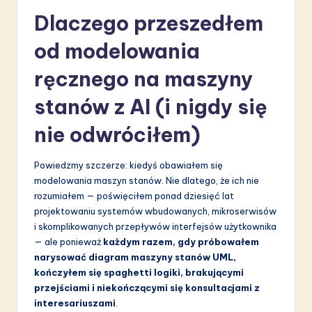
S
Dlaczego przeszedłem
o
od modelowania
f
ręcznego na maszyny
t
stanów z AI (i nigdy się
w
nie odwróciłem)
a
r
Powiedzmy szczerze: kiedyś obawiałem się
e
modelowania maszyn stanów. Nie dlatego, że ich nie
rozumiałem — poświęciłem ponad dziesięć lat
I
projektowaniu systemów wbudowanych, mikroserwisów
n
i skomplikowanych przepływów interfejsów użytkownika
— ale ponieważ
każdym razem, gdy próbowałem
n
narysować diagram maszyny stanów UML,
o
kończyłem się spaghetti logiki, brakującymi
przejściami i niekończącymi się konsultacjami z
v
interesariuszami
.