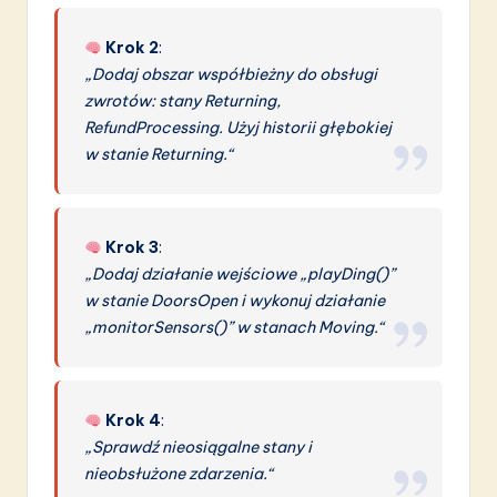
Krok 2
:
„Dodaj obszar współbieżny do obsługi
zwrotów: stany Returning,
RefundProcessing. Użyj historii głębokiej
w stanie Returning.“
Krok 3
:
„Dodaj działanie wejściowe „playDing()”
w stanie DoorsOpen i wykonuj działanie
„monitorSensors()” w stanach Moving.“
Krok 4
:
„Sprawdź nieosiągalne stany i
nieobsłużone zdarzenia.“