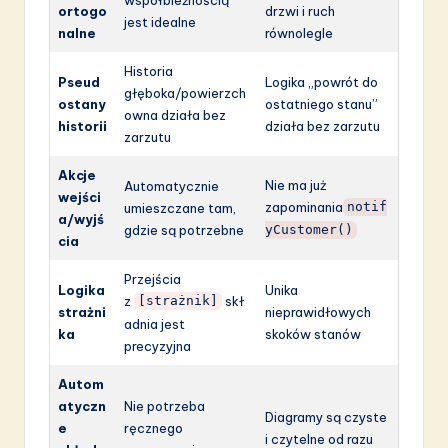
ortogo
drzwi i ruch
jest idealne
nalne
równolegle
Historia
Pseud
Logika „powrót do
głęboka/powierzch
ostany
ostatniego stanu”
owna działa bez
historii
działa bez zarzutu
zarzutu
Akcje
Nie ma już
Automatycznie
wejści
zapominania
umieszczane tam,
notif
a/wyjś
gdzie są potrzebne
yCustomer()
cia
Przejścia
Logika
Unika
z
skł
[strażnik]
strażni
nieprawidłowych
adnia jest
ka
skoków stanów
precyzyjna
Autom
atyczn
Nie potrzeba
Diagramy są czyste
e
ręcznego
i czytelne od razu