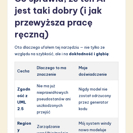
jest taki dobry (i jak
przewyższa pracę
ręczną)
Oto dlaczego ufałem tej narzędziu — nie tylko ze
względu na szybkość, ale i na
dokładność i głębię
:
Dlaczego to ma
Moje
Cecha
znaczenie
doświadczenie
Nie ma już
Zgodn
Nigdy model nie
nieprawidłowych
ość z
został odrzucony
pseudostanów ani
UML
przez generator
uszkodzonych
2.5
kodu
przejść
Region
Mój system windy
Zarządzanie
y
nowo modeluje
współbieżnością