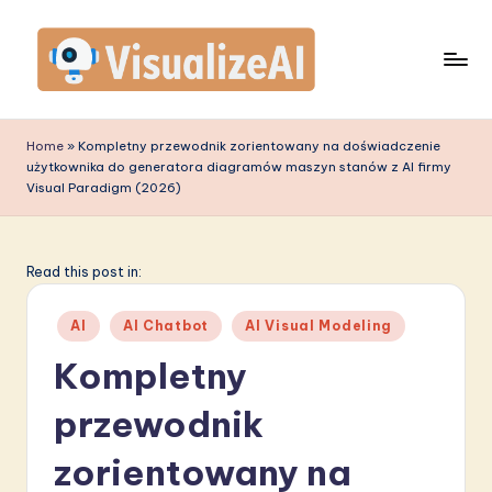
Skip
to
content
V
is
Home
»
Kompletny przewodnik zorientowany na doświadczenie
użytkownika do generatora diagramów maszyn stanów z AI firmy
u
Visual Paradigm (2026)
a
li
Read this post in:
z
e
Posted
AI
AI Chatbot
AI Visual Modeling
in
A
Kompletny
I
przewodnik
P
zorientowany na
o