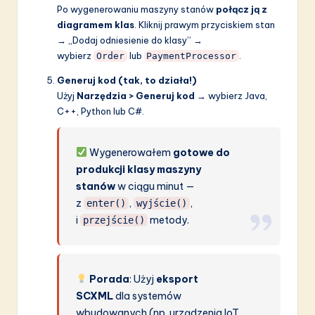
Po wygenerowaniu maszyny stanów
połącz ją z
diagramem klas
. Kliknij prawym przyciskiem stan
→ „Dodaj odniesienie do klasy” →
wybierz
lub
.
Order
PaymentProcessor
Generuj kod (tak, to działa!)
Użyj
Narzędzia > Generuj kod
→ wybierz Java,
C++, Python lub C#.
Wygenerowałem
gotowe do
produkcji klasy maszyny
stanów
w ciągu minut —
z
,
,
enter()
wyjście()
i
metody.
przejście()
Porada
: Użyj
eksport
SCXML
dla systemów
wbudowanych (np. urządzenia IoT,