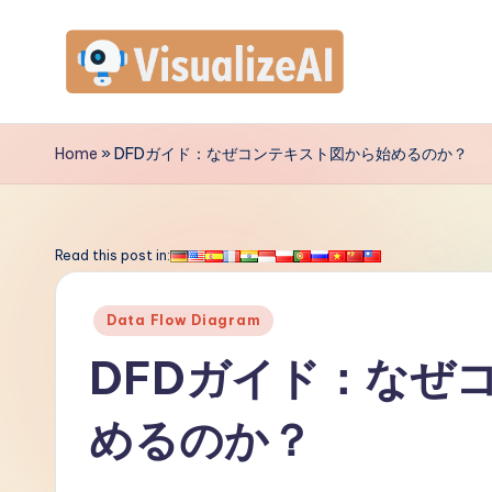
Skip
to
V
content
is
Home
»
DFDガイド：なぜコンテキスト図から始めるのか？
u
a
Read this post in:
li
Posted
Data Flow Diagram
z
in
DFDガイド：なぜ
e
めるのか？
A
I