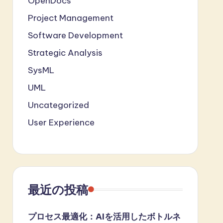
OpenDocs
Project Management
Software Development
Strategic Analysis
SysML
UML
Uncategorized
User Experience
最近の投稿
プロセス最適化：AIを活用したボトルネ