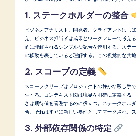
a
1. ステークホルダーの整合
ti
ビジネスアナリスト、開発者、クライアントはし
o
え、ビジネス担当者は成果とワークフローで考え
n
的に理解されるシンプルな記号を使用する。ステ
の移動を表していると理解する。この視覚的な共
2. スコープの定義
スコープクリープはプロジェクトの静かな殺し手
生する。コンテキスト図は境界を明確に定義する
さは期待値を管理するのに役立つ。ステークホル
合、それはすぐに新しい要件としてマークされ、
3. 外部依存関係の特定