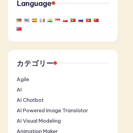
Language
カテゴリー
Agile
AI
AI Chatbot
AI Powered Image Translator
AI Visual Modeling
Animation Maker