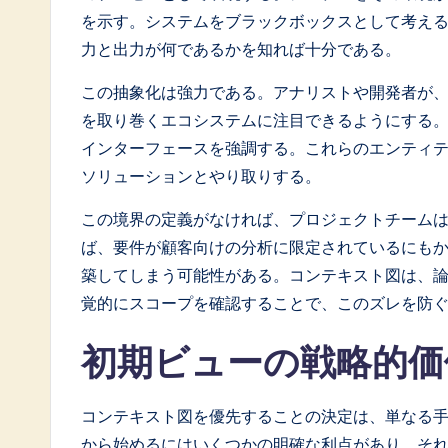
o
を示す。システムをブラックボックスとして考え
力と出力が何であるかを知れば十分である。
ft
この抽象化は強力である。アナリストや開発者が
w
を取り巻くエコシステムに注目できるようにする
a
インターフェースを強調する。これらのエンティ
ソリューションとやり取りする。
r
この境界の定義がなければ、プロジェクトチーム
e
ば、要件が顧客向けの分析に限定されているにも
I
築してしまう可能性がある。コンテキスト図は、論
覚的にスコープを確認することで、このズレを防
n
n
初期ビューの戦略的
o
コンテキスト図を優先することの決定は、単なる
v
から始めるにはいくつかの明確な利点があり、そ