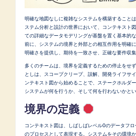
a
t
明確な地図なしに複雑なシステムを構築すること
e
ステム分析と設計の世界において、コンテキスト
ての詳細なデータモデリングが基盤を置く基本的
s
前に、システムの境界と外部との相互作用を明確
t
明確さを提供し、期待を一致させ、正確な要件収
i
多くのチームは、境界を定義するための停止をせ
としは、スコープクリープ、誤解、開発ライフサ
n
ンテキスト図から始めることで、ステークホルダ
A
システムが何を行うか、そして何を行わないかと
I
境界の定義
&
コンテキスト図は、しばしばレベル0のデータフロ
S
のプロセスとして表現する。システムをその環境