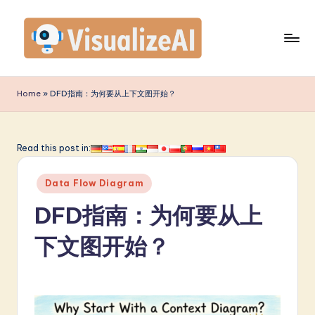
Skip
to
content
V
is
Home
»
DFD指南：为何要从上下文图开始？
u
a
Read this post in:
li
Posted
z
Data Flow Diagram
in
e
DFD指南：为何要从上
A
下文图开始？
I
S
i