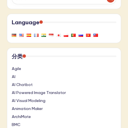
Language
分类
Agile
AI
AI Chatbot
AI Powered Image Translator
AI Visual Modeling
Animation Maker
ArchiMate
BMC