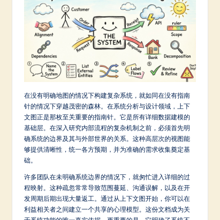
m
p
li
fi
e
d
在没有明确地图的情况下构建复杂系统，就如同在没有指南
C
针的情况下穿越茂密的森林。在系统分析与设计领域，上下
文图正是那枚至关重要的指南针。它是所有详细数据建模的
hi
基础层。在深入研究内部流程的复杂机制之前，必须首先明
n
确系统的边界及其与外部世界的关系。这种高层次的视图能
够提供清晰性，统一各方预期，并为准确的需求收集奠定基
e
础。
s
许多团队在未明确系统边界的情况下，就匆忙进入详细的过
e
程映射。这种疏忽常常导致范围蔓延、沟通误解，以及在开
-
发周期后期出现大量返工。通过从上下文图开始，你可以在
利益相关者之间建立一个共享的心理模型。这份文档成为关
L
于系统功能的唯一真实依据，更重要的是，它明确了系统不