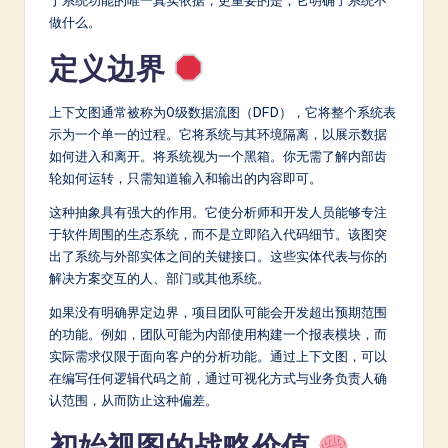
a
做什么。
t
定义边界
e
上下文图通常被称为0级数据流图（DFD），它将整个系统表
s
示为一个单一的过程。它将系统与其环境隔离，以展示数据
t
如何进入和离开。将系统视为一个黑箱。你无需了解内部齿
轮如何运转，只需知道输入和输出的内容即可。
in
这种抽象具有强大的作用。它使分析师和开发人员能够专注
A
于软件周围的生态系统，而不是立即陷入代码细节。该图突
I
出了系统与外部实体之间的关键接口。这些实体代表与你的
解决方案交互的人、部门或其他系统。
&
如果没有明确界定边界，项目团队可能会开发超出预期范围
S
的功能。例如，团队可能为内部使用构建一个报表模块，而
o
实际需求仅限于面向客户的分析功能。通过上下文图，可以
在编写任何逻辑代码之前，通过可视化方式与业务负责人确
ft
认范围，从而防止这种偏差。
w
初始视图的战略价值