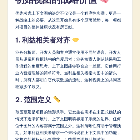
a
r
优先考虑上下文图的决定不仅仅是一个程序性步骤，更是一
种战略上的必要。从这里开始具有多个显著优势，每一项都
e
对项目的整体健康状况有所贡献。
In
1. 利益相关者对齐
n
业务分析师、开发人员和客户通常使用不同的语言。开发人
o
员从逻辑和数据结构的角度思考；业务负责人则从结果和工
v
作流程的角度思考。上下文图能够弥合这一差距。它使用行
业内普遍理解的简单符号。当利益相关者指向图中的箭头
a
时，所有人都明白它代表数据的流动。这种视觉上的共同基
ti
础减少了歧义。
o
2. 范围定义
n
范围蔓延是项目的隐形杀手。它发生在需求在未正式确认的
情况下逐渐扩展时。上下文图明确界定了系统的边界。任何
位于图外的内容都属于范围之外。这种清晰性有助于管理预
期。如果利益相关者请求一个未出现在上下文流中的功能，
它将立即被标记为新需求，可能需要调整计划时间。