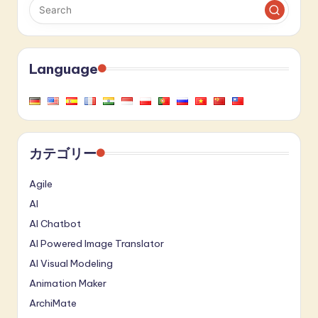
Language
カテゴリー
Agile
AI
AI Chatbot
AI Powered Image Translator
AI Visual Modeling
Animation Maker
ArchiMate