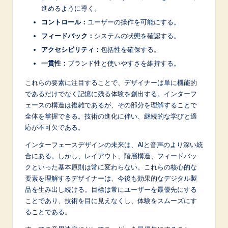
進めるように導く。
コントロール：
ユーザーの操作を可能にする。
フィードバック：
システムの状態を確認する。
アクセシビリティ：
包括性を確保する。
一貫性：
ブランド性と使いやすさを維持する。
これらの要素に注目することで、デザイナーは単に機能的
であるだけでなく記憶に残る体験を創出する。インターフ
ェースの構造は複雑であるが、その部分を理解することで
全体を掌握できる。技術の進化に伴い、継続的な学びと適
応が不可欠である。
インターフェースデザインの未来は、AIと音声のより深い統
合にある。しかし、レイアウト、階層構造、フィードバッ
クといった基本原則は常に変わらない。これらの核心的な
要素を理解するデザイナーは、今後も効果的なデジタル製
品を生み出し続ける。目標は常にユーザーを最優先にする
ことであり、技術を目に見えなくし、体験をスムーズにす
ることである。