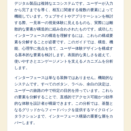
p
デジタル製品は複雑なエコシステムです。ユーザーが入力
から完了までを導く、相互に関連する複数の要素によって
a
機能しています。ウェブサイトやアプリケーションを検討
n
する際、一見単一の視覚体験に見えるものも、実際には離
散的な要素が構造的に組み合わされたものです。成功した
e
インターフェースの構造を理解するには、これらの構成要
s
素を分解することが必要です。このガイドでは、構造、機
能、心理学に焦点を当て、ユーザー体験デザインを構成す
e
る基本的な要素を検討します。表面的な美しさを超えて、
-
使いやすさとエンゲージメントを支えるメカニズムを分析
します。
L
インターフェースは単なる装飾ではありません。機能的な
a
システムです。すべてのボタン、ラベル、余白の決定は、
t
ユーザーの旅路の中で特定の目的を持っています。これら
の要素を分解することで、直感的でアクセス可能かつ効率
e
的な体験を設計者が構築できます。この分析では、基盤と
s
なるグリッドからフィードバックを提供するマイクロイン
タラクションまで、インターフェース構築の重要な層をカ
t
バーします。
in