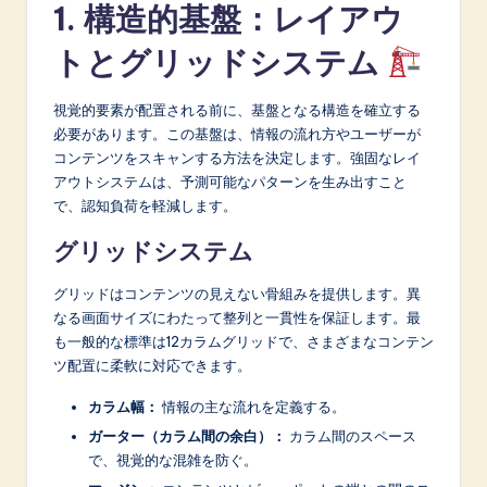
1. 構造的基盤：レイアウ
A
トとグリッドシステム
I
&
視覚的要素が配置される前に、基盤となる構造を確立する
S
必要があります。この基盤は、情報の流れ方やユーザーが
コンテンツをスキャンする方法を決定します。強固なレイ
o
アウトシステムは、予測可能なパターンを生み出すこと
f
で、認知負荷を軽減します。
t
グリッドシステム
w
グリッドはコンテンツの見えない骨組みを提供します。異
a
なる画面サイズにわたって整列と一貫性を保証します。最
も一般的な標準は12カラムグリッドで、さまざまなコンテン
r
ツ配置に柔軟に対応できます。
e
カラム幅：
情報の主な流れを定義する。
I
ガーター（カラム間の余白）：
カラム間のスペース
n
で、視覚的な混雑を防ぐ。