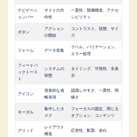
ナビゲーシ
サイトの方
一貫性、階層構造、アクセ
ョンバー
向性
シビリティ
アクション
コントラスト、状態、サイ
ボタン
の開始
ズ
ラベル、バリデーション、
フォーム
データ収集
エラー処理
フィードバ
システムの
タイミング、可視性、非表
ックトース
状態
示
ト
視覚的な省
認識しやすさ、一貫性、明
アイコン
略表現
確さ
集中したタ
フォーカスの固定、閉じる
モーダル
スク
オプション、コンテンツ
レイアウト
グリッド
応答性、配置、余白
構造