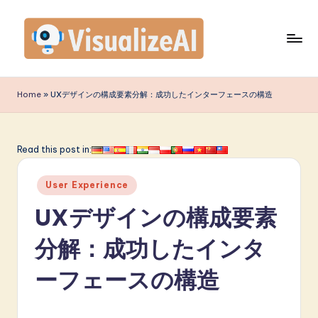
Skip
to
content
V
is
Home
»
UXデザインの構成要素分解：成功したインターフェースの構造
u
a
Read this post in:
li
Posted
z
User Experience
in
e
UXデザインの構成要素
A
分解：成功したインタ
I
ーフェースの構造
J
a