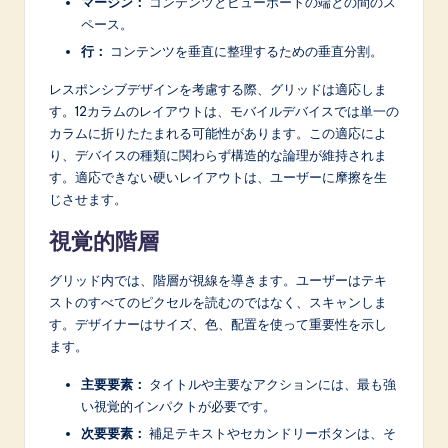
n
マージン：
コンテンツとビューポートの端との間のス
ペース。
o
行：
コンテンツを垂直に整理するための垂直分割。
v
レスポンシブデザインを考慮する際、グリッドは適応しま
a
す。12カラムのレイアウトは、モバイルデバイスでは単一の
カラムに折りたたまれる可能性があります。この適応によ
ti
り、デバイスの種類に関わらず構造的な論理が維持されま
o
す。適応できない硬いレイアウトは、ユーザーに摩擦を生
じさせます。
n
視覚的階層
グリッド内では、階層が視線を導きます。ユーザーはテキ
ストのすべてのピクセルを読むのではなく、スキャンしま
す。デザイナーはサイズ、色、配置を使って重要性を示し
ます。
主要要素：
タイトルや主要なアクションには、最も強
い視覚的インパクトが必要です。
次要要素：
補足テキストやセカンドリーボタンは、そ