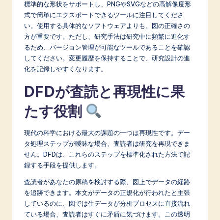
標準的な形状をサポートし、PNGやSVGなどの高解像度形
式で簡単にエクスポートできるツールに注目してくださ
い。使用する具体的なソフトウェアよりも、図の正確さの
方が重要です。ただし、研究手法は研究中に頻繁に進化す
るため、バージョン管理が可能なツールであることを確認
してください。変更履歴を保持することで、研究設計の進
化を記録しやすくなります。
DFDが査読と再現性に果
たす役割
現代の科学における最大の課題の一つは再現性です。デー
タ処理ステップが曖昧な場合、査読者は研究を再現できま
せん。DFDは、これらのステップを標準化された方法で記
録する手段を提供します。
査読者があなたの原稿を検討する際、図上でデータの経路
を追跡できます。本文がデータの正規化が行われたと主張
しているのに、図では生データが分析プロセスに直接流れ
ている場合、査読者はすぐに矛盾に気づけます。この透明