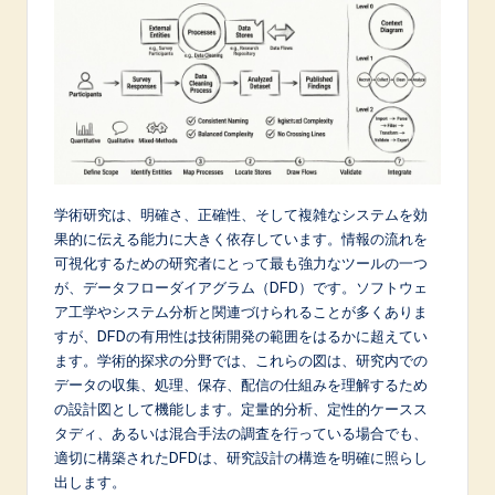
p
a
n
e
s
e
学術研究は、明確さ、正確性、そして複雑なシステムを効
-
果的に伝える能力に大きく依存しています。情報の流れを
可視化するための研究者にとって最も強力なツールの一つ
L
が、データフローダイアグラム（DFD）です。ソフトウェ
a
ア工学やシステム分析と関連づけられることが多くありま
すが、DFDの有用性は技術開発の範囲をはるかに超えてい
t
ます。学術的探求の分野では、これらの図は、研究内での
e
データの収集、処理、保存、配信の仕組みを理解するため
の設計図として機能します。定量的分析、定性的ケースス
s
タディ、あるいは混合手法の調査を行っている場合でも、
t
適切に構築されたDFDは、研究設計の構造を明確に照らし
出します。
in