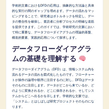
A
学術的文書におけるDFDの応用は、抽象的な方法論と具体
的な実行の間のギャップを埋めます。データの流れをマッ
I
ピングすることで、研究者はボトルネックを特定し、デー
&
タの整合性を確保し、査読者に分析プロセスの明確な道筋
を提供できます。このガイドでは、学術研究の文脈におい
S
て特に重要な、データフローダイアグラムの理論的基盤、
o
構造的要素、実践的応用について探求します。
f
データフローダイアグラ
t
ムの基礎を理解する
w
データフローダイアグラム（DFD）は、情報システム内を
a
流れるデータの流れを図式化したものです。フローチャー
r
トが操作の論理や順序に注目するのに対し、DFDはデータ
そのものに注目します。データがどこから来ているか、ど
e
のように変換されるか、どこに保存されるか、そしてシス
I
テムからどこへ出るかを示します。学術的な文脈では、
「システム」とはしばしば研究プロジェクトそのものにな
n
ります。