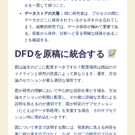
ルを一貫して保つこと。
データストアの欠落：
時に研究者は、プロセスの間に
データがどこに保存されているかを示すのを忘れてし
まう。縦断的研究では、データ保存が極めて重要であ
る。収集から保存、分析へと至る明確な経路があるこ
とを確認する。
DFDを原稿に統合する
図は論文のどこに配置すべきですか？配置場所は雑誌のガ
イドラインと研究の性質によって異なります。通常、方法
論のセクションが最も適切な場所です。
図が研究の理解において中心的な役割を果たす場合、方法
論セクションの初期に配置し、その後に詳細な文章による
説明を加えるのが適切です。図が特定のサブセクション
（たとえばデータ前処理）を支援する場合、そのサブセク
ション内に埋め込むべきです。
図について本文で説明する際には、視覚的に見える内容を
単に繰り返すのではなく、
なぜ
。なぜこの特定のプロセス