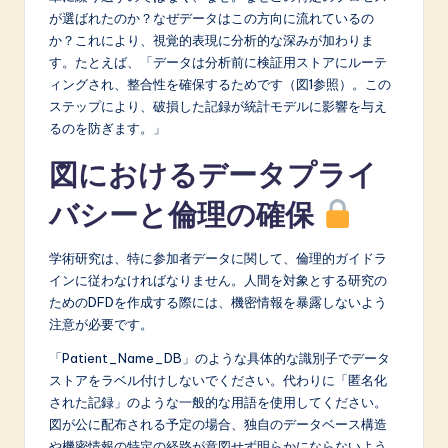
が選ばれたのか？なぜデータはこの方向に流れているの
か？これにより、視覚的表現に分析的な深みが加わりま
す。たとえば、「データは分析前に検証用ストアにルーテ
ィングされ、整合性を確保するためです（図1参照）。この
ステップにより、破損した記録が統計モデルに影響を与え
るのを防ぎます。」
図におけるデータプライ
バシーと倫理の確保
学術研究は、特に参加者データに関して、倫理的ガイドラ
インに従わなければなりません。人間を対象とする研究の
ためのDFDを作成する際には、機密情報を暴露しないよう
注意が必要です。
「Patient_Name_DB」のような具体的な識別子でデータ
ストアをラベル付けしないでください。代わりに「匿名化
された記録」のような一般的な用語を使用してください。
図が公に配布される予定の場合、独自のデータベース構造
や機密情報の特定の経路が意図せず明らかにならないよう