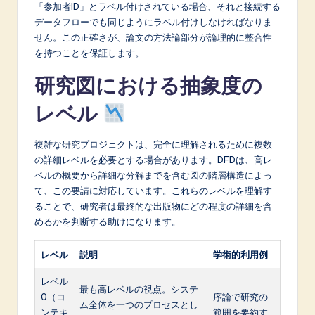
「参加者ID」とラベル付けされている場合、それと接続する
データフローでも同じようにラベル付けしなければなりま
せん。この正確さが、論文の方法論部分が論理的に整合性
を持つことを保証します。
研究図における抽象度の
レベル
複雑な研究プロジェクトは、完全に理解されるために複数
の詳細レベルを必要とする場合があります。DFDは、高レ
ベルの概要から詳細な分解までを含む図の階層構造によっ
て、この要請に対応しています。これらのレベルを理解す
ることで、研究者は最終的な出版物にどの程度の詳細を含
めるかを判断する助けになります。
レベル
説明
学術的利用例
レベル
最も高レベルの視点。システ
0（コ
序論で研究の
ム全体を一つのプロセスとし
ンテキ
範囲を要約す