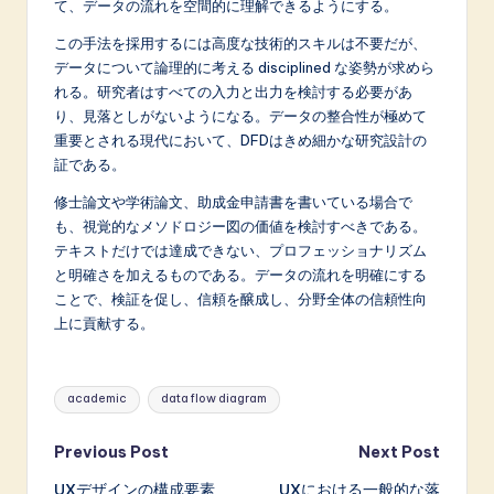
て、データの流れを空間的に理解できるようにする。
この手法を採用するには高度な技術的スキルは不要だが、
データについて論理的に考える disciplined な姿勢が求めら
れる。研究者はすべての入力と出力を検討する必要があ
り、見落としがないようになる。データの整合性が極めて
重要とされる現代において、DFDはきめ細かな研究設計の
証である。
修士論文や学術論文、助成金申請書を書いている場合で
も、視覚的なメソドロジー図の価値を検討すべきである。
テキストだけでは達成できない、プロフェッショナリズム
と明確さを加えるものである。データの流れを明確にする
ことで、検証を促し、信頼を醸成し、分野全体の信頼性向
上に貢献する。
Tags:
academic
data flow diagram
Post
Previous Post
Next Post
UXデザインの構成要素
UXにおける一般的な落