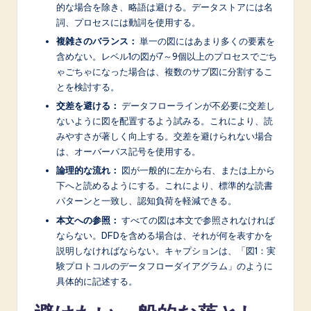
的な場合を除き、略語は避ける。データストアには名
詞、プロセスには動詞を使用する。
複雑さのバランス：
単一の図にはあまり多くの要素を
含めない。レベル1の図が7～9個以上のプロセスでごち
ゃごちゃになった場合は、複数のサブ図に分割するこ
とを検討する。
交差を避ける：
データフローラインが不必要に交差し
ないように図を配置するよう試みる。これにより、読
みやすさが著しく向上する。交差を避けられない場合
は、オーバーパス記号を使用する。
論理的な流れ：
図が一般的に左から右、または上から
下へと読めるようにする。これにより、標準的な読書
パターンと一致し、認知負荷を軽減できる。
本文への参照：
すべての図は本文で参照されなければ
ならない。DFDを含める場合は、それが何を表すかを
説明しなければならない。キャプションは、「図1：実
験プロトコルのデータフローダイアグラム」のように
具体的に記述する。