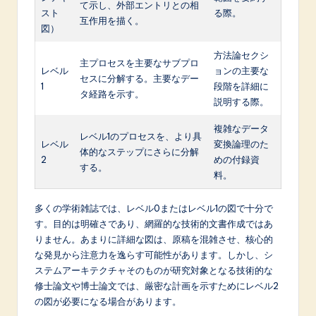
て示し、外部エントリとの相
スト
る際。
互作用を描く。
図）
方法論セクシ
主プロセスを主要なサブプロ
レベル
ョンの主要な
セスに分解する。主要なデー
1
段階を詳細に
タ経路を示す。
説明する際。
複雑なデータ
レベル1のプロセスを、より具
レベル
変換論理のた
体的なステップにさらに分解
2
めの付録資
する。
料。
多くの学術雑誌では、レベル0またはレベル1の図で十分で
す。目的は明確さであり、網羅的な技術的文書作成ではあ
りません。あまりに詳細な図は、原稿を混雑させ、核心的
な発見から注意力を逸らす可能性があります。しかし、シ
ステムアーキテクチャそのものが研究対象となる技術的な
修士論文や博士論文では、厳密な計画を示すためにレベル2
の図が必要になる場合があります。