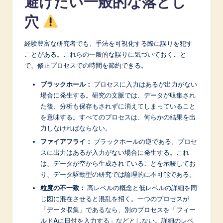
避けたい一般的な落とし
穴
経験豊富な研究者でも、手法を可視化する際に誤りを犯す
ことがある。これらの一般的な誤りに気づいておくこと
で、修正プロセスでの時間を節約できる。
ブラックホール：
プロセスに入力はあるが出力がない
場合に発生する。研究の文脈では、データが収集され
た後、分析も保存もされずに消えてしまっていること
を意味する。すべてのプロセスは、何らかの結果を出
力しなければならない。
ファイアフライ：
ブラックホールの逆である。プロセ
スに出力はあるが入力がない場合に発生する。これ
は、データが空から生成されていることを示唆してお
り、データ駆動型の研究では論理的に不可能である。
粒度の不一致：
高レベルの概念と低レベルの詳細を同
じ図に混在させると混乱を招く。一つのプロセスが
「データ収集」であるなら、別のプロセスを「フィー
ルドAに日付を入力する」などとしない。詳細のレベ