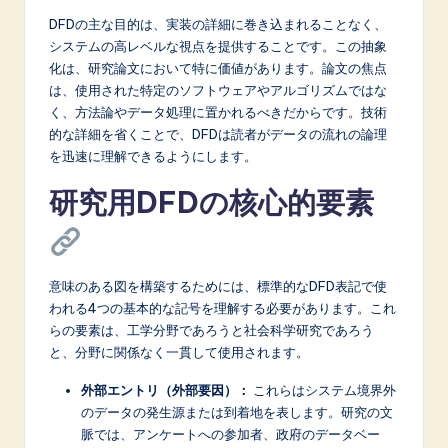
n
DFDの主な目的は、実装の詳細に巻き込まれることなく、
o
システムの高レベルな視点を提供することです。この抽象
化は、研究論文において特に価値があります。論文の焦点
v
は、使用された特定のソフトウェアやアルゴリズムではな
a
く、方法論やデータ処理に置かれるべきだからです。技術
的な詳細を省くことで、DFDは読者がデータの流れの論理
ti
を迅速に理解できるようにします。
o
研究用DFDの核心的要素
n
意味のある図を構築するためには、標準的なDFD表記で使
われる4つの基本的な記号を理解する必要があります。これ
らの要素は、工学分野であろうと社会科学研究であろう
と、分野に関係なく一貫して使用されます。
外部エントリ（外部要因）：
これらはシステム境界外
のデータの発生源または到着地を表します。研究の文
脈では、アンケートへの参加者、政府のデータベー