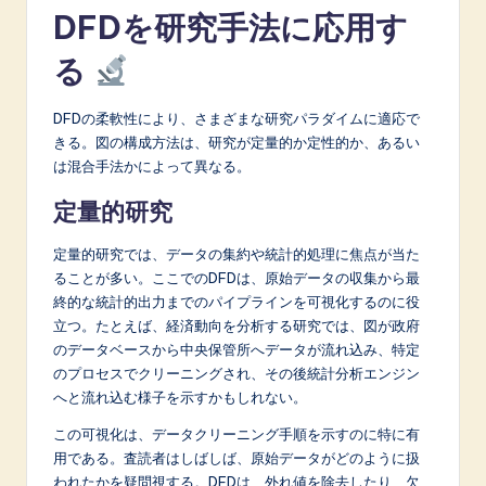
DFDを研究手法に応用す
る
DFDの柔軟性により、さまざまな研究パラダイムに適応で
きる。図の構成方法は、研究が定量的か定性的か、あるい
は混合手法かによって異なる。
定量的研究
定量的研究では、データの集約や統計的処理に焦点が当た
ることが多い。ここでのDFDは、原始データの収集から最
終的な統計的出力までのパイプラインを可視化するのに役
立つ。たとえば、経済動向を分析する研究では、図が政府
のデータベースから中央保管所へデータが流れ込み、特定
のプロセスでクリーニングされ、その後統計分析エンジン
へと流れ込む様子を示すかもしれない。
この可視化は、データクリーニング手順を示すのに特に有
用である。査読者はしばしば、原始データがどのように扱
われたかを疑問視する。DFDは、外れ値を除去したり、欠