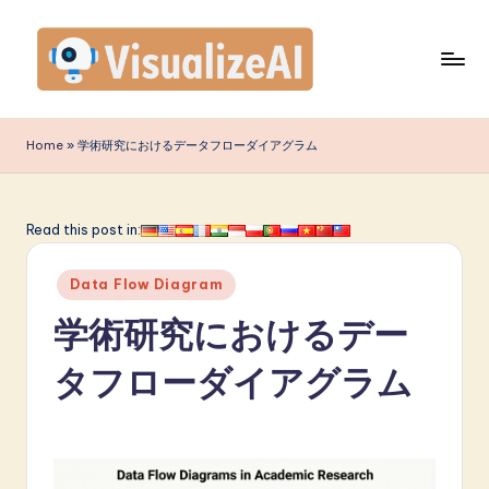
Skip
to
content
V
is
Home
»
学術研究におけるデータフローダイアグラム
u
a
Read this post in:
li
Posted
z
Data Flow Diagram
in
e
学術研究におけるデー
A
タフローダイアグラム
I
J
a