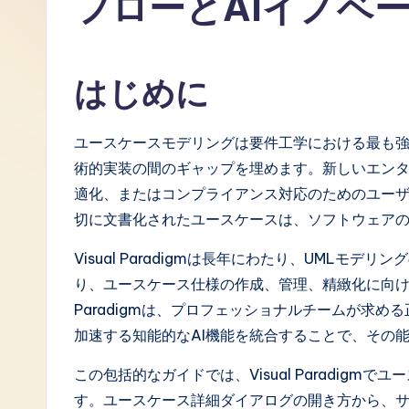
フローとAIイノベ
J
a
はじめに
p
a
ユースケースモデリングは要件工学における最も
術的実装の間のギャップを埋めます。新しいエン
n
適化、またはコンプライアンス対応のためのユー
e
切に文書化されたユースケースは、ソフトウェア
s
Visual Paradigmは長年にわたり、UML
り、ユースケース仕様の作成、管理、精緻化に向けた
e
Paradigmは、プロフェッショナルチームが求
-
加速する知能的なAI機能を統合することで、その
L
この包括的なガイドでは、Visual Paradig
す。ユースケース詳細ダイアログの開き方から、