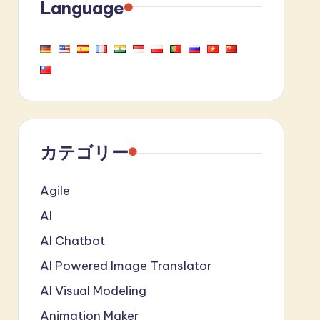
Language
カテゴリー
Agile
AI
AI Chatbot
AI Powered Image Translator
AI Visual Modeling
Animation Maker