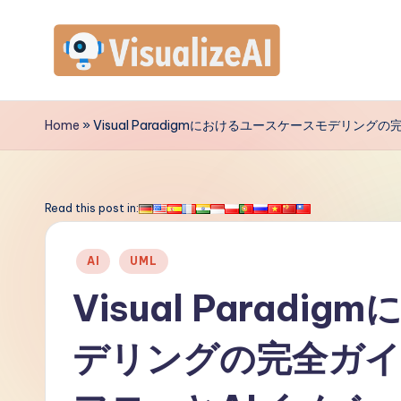
Skip
to
V
content
is
Home
»
Visual Paradigmにおけるユースケースモデリン
u
a
Read this post in:
li
Posted
AI
UML
z
in
Visual Parad
e
デリングの完全ガイ
A
I