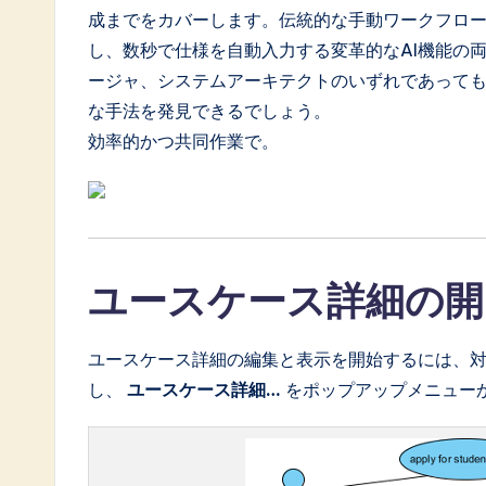
a
成までをカバーします。伝統的な手動ワークフロ
t
し、数秒で仕様を自動入力する変革的なAI機能の
ージャ、システムアーキテクトのいずれであって
e
な手法を発見できるでしょう。
s
効率的かつ共同作業で。
t
i
n
ユースケース詳細の開
A
ユースケース詳細の編集と表示を開始するには、
I
し、
ユースケース詳細…
をポップアップメニュー
&
S