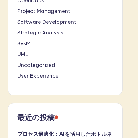
OpenDocs
Project Management
Software Development
Strategic Analysis
SysML
UML
Uncategorized
User Experience
最近の投稿
プロセス最適化：AIを活用したボトルネ