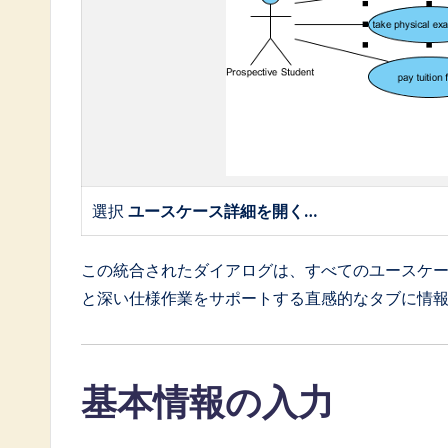
o
ft
w
a
r
選択
ユースケース詳細を開く…
e
I
この統合されたダイアログは、すべてのユースケ
と深い仕様作業をサポートする直感的なタブに情
n
n
基本情報の入力
o
v