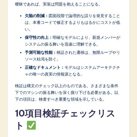
曖昧であれば、実装は問題を抱えることになる。
A
欠陥の削減：
図面段階で論理的な誤りを発見すること
I
は、本番コードで修正するよりもはるかにコストが低
&
い。
S
保守性の向上：
明確なモデルにより、新規メンバーが
システムの振る舞いを迅速に理解できる。
o
予測可能な性能：
検証された遷移は、無限ループやリ
f
ソース枯渇を防ぐ。
t
正確なドキュメント：
モデルはシステムアーキテクチ
ャの唯一の真実の情報源となる。
w
検証は構文のチェック以上のものである。さまざまな条件
a
下でのマシンの振る舞いを深く掘り下げる必要がある。以
r
下の項目は、検査すべき重要な領域を示している。
e
10項目検証チェックリス
I
ト
n