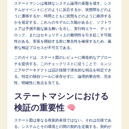
p
ステートマシンは複雑なシステム論理の基盤を成す。シス
テムがイベントにどのように反応するか、状態間をどのよ
a
うに遷移するか、時間とともに状態をどのように維持する
n
かを規定する。これらのモデルに欠陥があると、ソフトウ
ェアは予測不能な振る舞いを示し、実行時エラー、デッド
e
ロック、またはセキュリティ上の脆弱性を引き起こす可能
s
性がある。実装を開始する前に整合性を確保するため、厳
密な検証プロセスが不可欠である。
e
このガイドは、ステート図のレビューに構造的なアプロー
-
チを提供する。このチェックリストに従うことで、エンジ
L
ニアやアーキテクトは設計段階で潜在的な弱点を特定でき
る。特定の独自ツールに依存せずに、論理的整合性、完全
a
性、明確性に焦点を当てる。
t
ステートマシンにおける
e
検証の重要性
s
t
ステート図は単なる視覚的表現ではない。それは仕様であ
in
る。システムとその環境との間の契約を定義する。契約が