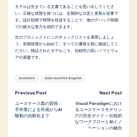
モデルは生きている文書であることを思い出してくださ
い。正確な状態を保つには、定期的な注意と更新が必要で
す。設計段階で時間を投資することで、後のデバッグ段階
での膨大な努力を節約できます。
次のプロジェクトにこのチェックリストを適用しましょ
う。初期状態から始めて、すべての遷移を順に確認してく
ださい。検証されたモデルこそ、信頼性の高いソフトウェ
アの基盤です。
Tags:
academic
state machine diagram
Post
Previous Post
Next Post
ユースケース図の習得：
Visual Paradigmにおけ
navigation
手作業による作成からAI
るユースケースモデリン
駆動の自動化まで
グの完全ガイド – 伝統的
なワークフローとAIイノ
ベーションの融合