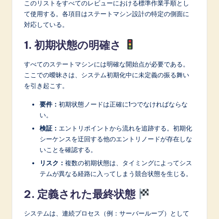
n
このリストをすべてのレビューにおける標準作業手順とし
て使用する。各項目はステートマシン設計の特定の側面に
o
対応している。
v
1. 初期状態の明確さ
a
すべてのステートマシンには明確な開始点が必要である。
ti
ここでの曖昧さは、システム初期化中に未定義の振る舞い
o
を引き起こす。
n
要件：
初期状態ノードは正確に1つでなければならな
い。
検証：
エントリポイントから流れを追跡する。初期化
シーケンスを迂回する他のエントリノードが存在しな
いことを確認する。
リスク：
複数の初期状態は、タイミングによってシス
テムが異なる経路に入ってしまう競合状態を生じる。
2. 定義された最終状態
システムは、連続プロセス（例：サーバーループ）として