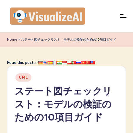
Skip
to
content
V
is
Home
»
ステート図チェックリスト：モデルの検証のための10項目ガイド
u
a
Read this post in:
li
Posted
z
UML
in
e
ステート図チェックリ
A
スト：モデルの検証の
I
ための10項目ガイド
J
a