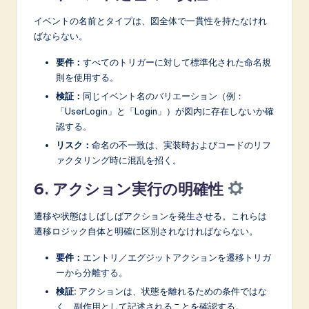
イベントの名前とタイプは、図全体で一貫性を持たなけれ
ばならない。
要件：
すべてのトリガーに対して標準化された命名規
則を使用する。
検証：
同じイベント名のバリエーション（例：
「UserLogin」と「Login」）が図内に存在しないか確
認する。
リスク：
命名の不一致は、実装時およびコードのリフ
ァクタリング時に混乱を招く。
6. アクション実行の明確性
遷移や状態はしばしばアクションを発生させる。これらは
遷移ロジック自体と明確に区別されなければならない。
要件：
エントリ／エグジットアクションを遷移トリガ
ーから分離する。
検証:
アクションは、状態を離れるための条件ではな
く、副作用として記述されることを確認する。