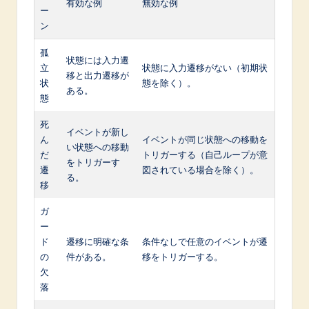
有効な例
無効な例
ー
ン
孤
状態には入力遷
立
状態に入力遷移がない（初期状
移と出力遷移が
状
態を除く）。
ある。
態
死
イベントが新し
ん
イベントが同じ状態への移動を
い状態への移動
だ
トリガーする（自己ループが意
をトリガーす
遷
図されている場合を除く）。
る。
移
ガ
ー
ド
遷移に明確な条
条件なしで任意のイベントが遷
の
件がある。
移をトリガーする。
欠
落