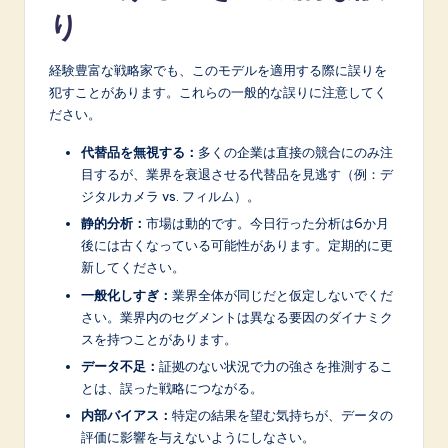
り
経験豊富な戦略家でも、このモデルを適用する際に誤りを
犯すことがあります。これらの一般的な誤りに注意してく
ださい。
代替品を無視する：
多くの企業は直接の競合にのみ注
目するが、業界を衰退させる代替品を見逃す（例：デ
ジタルカメラ vs. フィルム）。
静的分析：
市場は動的です。今日行った分析は6か月
後には古くなっている可能性があります。定期的に更
新してください。
一般化しすぎ：
業界全体が同じだと仮定しないでくだ
さい。業界内のセグメントは異なる要因のダイナミク
スを持つことがあります。
データ不足：
証拠のない状況で力の強さを推測するこ
とは、誤った戦略につながる。
内部バイアス：
特定の結果を望む気持ちが、データの
評価に影響を与えないようにしなさい。