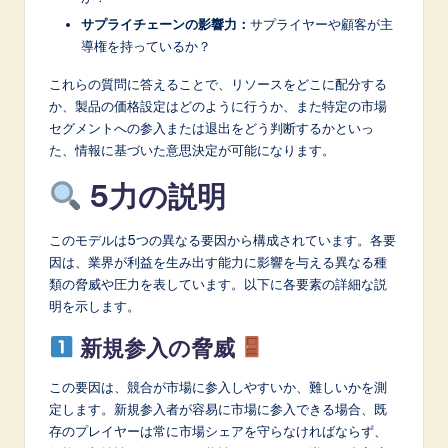
n
サプライチェーンの影響力：
サプライヤーや顧客が主
o
導権を持っているか？
v
これらの質問に答えることで、リソースをどこに配分する
a
か、製品の価格設定はどのように行うか、また特定の市場
セグメントへの参入または退出をどう判断するかといっ
ti
た、情報に基づいた意思決定が可能になります。
o
5力の説明
n
このモデルは5つの異なる要因から構成されています。各要
因は、業界が利益を生み出す能力に影響を与える異なる種
類の脅威や圧力を表しています。以下に各要素の詳細な説
明を示します。
新規参入の脅威
この要因は、競合が市場に参入しやすいか、難しいかを測
定します。新規参入者が容易に市場に参入できる場合、既
存のプレイヤーは常に市場シェアを守らなければならず、