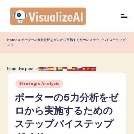
Skip
to
content
V
is
Home
»
ポーターの5力分析をゼロから実施するためのステップバイステップガ
イド
u
a
li
Read this post in:
z
Posted
Strategic Analysis
e
in
ポーターの5力分析をゼ
A
I
ロから実施するための
J
ステップバイステップ
a