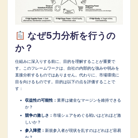
A
I
&
なぜ5力分析を行うの
S
か？
o
f
仕組みに深入りする前に、目的を理解することが重要で
t
す。このフレームワークは、自社の内部的な強みや弱みを
直接分析するものではありません。代わりに、市場環境に
w
目を向けるものです。目的は以下の点を評価することで
a
す：
r
収益性の可能性：
業界は健全なマージンを維持できる
か？
e
競争の激しさ：
市場シェアをめぐる戦いはどれほど激
I
しいか？
n
参入障壁：
新規参入者が現状を乱すのはどれほど容易
か？