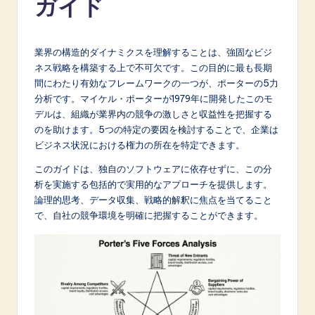
ガイド
p
a
n
業界の構造的ダイナミクスを理解することは、強固なビジ
ネス戦略を構築する上で不可欠です。この目的に最も長期
e
間にわたり有効なフレームワークの一つが、ポーターの5力
s
分析です。マイケル・ポーターが1979年に開発したこのモ
デルは、組織が業界内の競争の激しさと収益性を把握する
e
のを助けます。5つの特定の要因を検討することで、企業は
-
ビジネス状況における権力の所在を特定できます。
L
このガイドは、独自のソフトウェアに依存せずに、この分
析を実施する包括的で実用的なアプローチを提供します。
a
論理的思考、データ収集、戦略的解釈に焦点を当てること
t
で、自社の競争環境を明確に把握することができます。
e
s
t
in