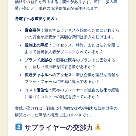
価格や収益性が低下する可能性があります。逆に、参入障
壁が高いと、現在の市場参加者が保護されます。
考慮すべき重要な要因：
資金要件：
競合するビジネスを始めるためにどれくら
いの資金が必要か？高額な費用は参入を妨げます。
規制上の障壁：
ライセンス、特許、または法的制限に
よって新規参入者がブロックされているか？
ブランド忠誠心：
顧客は既存のブランドに固執する
か、新しい選択肢を試す意欲があるか？
流通チャネルへのアクセス：
新規企業が製品を店舗や
プラットフォームに容易に導入できるか？
コスト優位性：
既存のプレイヤーが独自の技術や経験
に基づくコスト上の利点を持っているか？
脅威が高ければ、戦略は排他的な提携や強力な知的財産の
構築といった障壁の構築に注力すべきです。
サプライヤーの交渉力