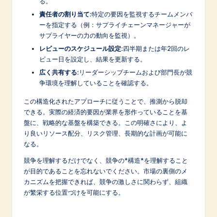
る。
責任者の割り当て:
特定の要因を監視するチームメンバ
ーを指定する（例：サプライチェーンマネージャーが
サプライヤーの力の動向を監視）。
レビューのスケジュール設定:
四半期または年2回のレ
ビュー日を設定し、結果を更新する。
広く共有する:
リーダーシップチームおよび部門長が競
争環境を理解していることを確認する。
この構造化されたアプローチに従うことで、推測から脱却
できる。実際の経済的要因が業界を形作っていることを基
盤に、戦略的な基盤を構築できる。この明確さにより、よ
り良いリソース配分、リスク管理、長期的な計画が可能に
なる。
競争を理解するだけでなく、競争の*構造*を理解すること
が目的であることを忘れないでください。市場の裏側のメ
カニズムを把握できれば、競争の激しさに関わらず、組織
が繁栄する位置づけを可能にする。