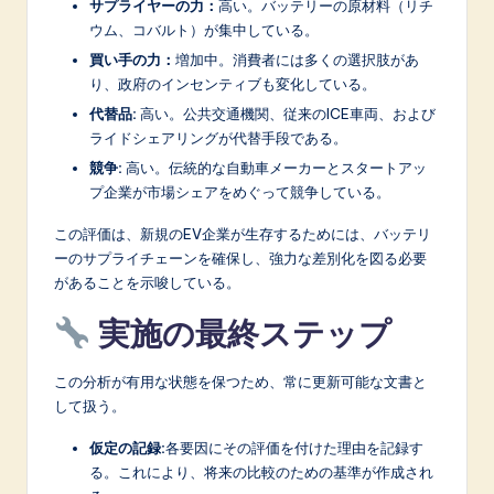
サプライヤーの力：
高い。バッテリーの原材料（リチ
ウム、コバルト）が集中している。
買い手の力：
増加中。消費者には多くの選択肢があ
り、政府のインセンティブも変化している。
代替品:
高い。公共交通機関、従来のICE車両、および
ライドシェアリングが代替手段である。
競争:
高い。伝統的な自動車メーカーとスタートアッ
プ企業が市場シェアをめぐって競争している。
この評価は、新規のEV企業が生存するためには、バッテリ
ーのサプライチェーンを確保し、強力な差別化を図る必要
があることを示唆している。
実施の最終ステップ
この分析が有用な状態を保つため、常に更新可能な文書と
して扱う。
仮定の記録:
各要因にその評価を付けた理由を記録す
る。これにより、将来の比較のための基準が作成され