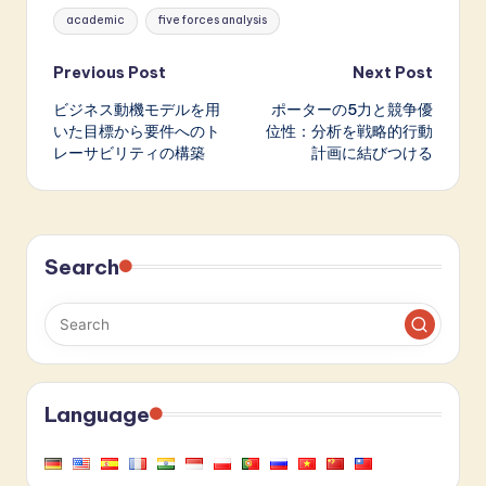
Tags:
academic
five forces analysis
Post
Previous Post
Next Post
ビジネス動機モデルを用
ポーターの5力と競争優
navigation
いた目標から要件へのト
位性：分析を戦略的行動
レーサビリティの構築
計画に結びつける
Search
Language