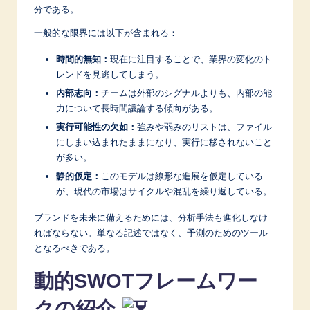
n
分である。
n
一般的な限界には以下が含まれる：
o
時間的無知：
現在に注目することで、業界の変化のト
v
レンドを見逃してしまう。
内部志向：
チームは外部のシグナルよりも、内部の能
a
力について長時間議論する傾向がある。
ti
実行可能性の欠如：
強みや弱みのリストは、ファイル
o
にしまい込まれたままになり、実行に移されないこと
が多い。
n
静的仮定：
このモデルは線形な進展を仮定している
が、現代の市場はサイクルや混乱を繰り返している。
ブランドを未来に備えるためには、分析手法も進化しなけ
ればならない。単なる記述ではなく、予測のためのツール
となるべきである。
動的SWOTフレームワー
クの紹介