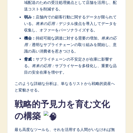
域配送のための受注処理拠点として店舗を活用し、配
送コストを削減する。
弱み：
店舗内での顧客行動に関するデータが限られて
いる。
将来の応用：
デジタル接点を導入してデータを
収集し、オファーをパーソナライズする。
機会：
持続可能な調達に対する需要の増加。
将来の応
用：
透明なサプライチェーンの取り組みを開始し、意
識の高い消費者を惹きつける。
脅威：
サプライチェーンの不安定さが在庫に影響す
る。
将来の応用：
サプライヤーを多様化し、重要な品
目の安全在庫を増やす。
このような詳細な分析は、単なるリストから戦略的資産へ
と変貌させる。
戦略的予見力を育む文化
の構築
最も高度なツールも、それを活用する人間がいなければ無