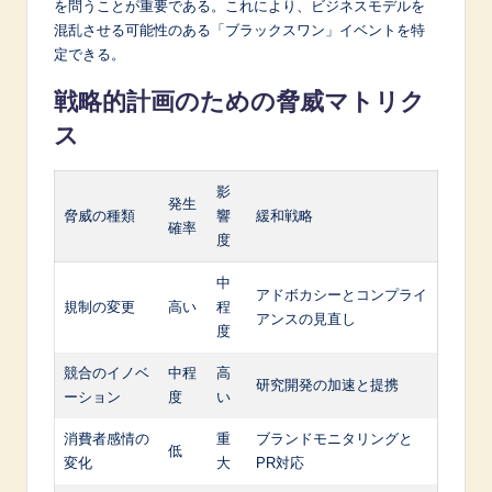
を問うことが重要である。これにより、ビジネスモデルを
混乱させる可能性のある「ブラックスワン」イベントを特
定できる。
戦略的計画のための脅威マトリク
ス
影
発生
脅威の種類
響
緩和戦略
確率
度
中
アドボカシーとコンプライ
規制の変更
高い
程
アンスの見直し
度
競合のイノベ
中程
高
研究開発の加速と提携
ーション
度
い
消費者感情の
重
ブランドモニタリングと
低
変化
大
PR対応