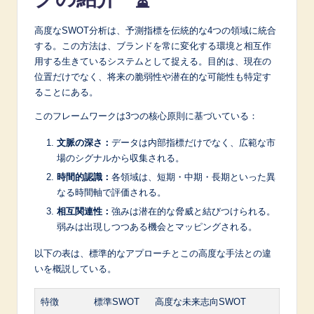
高度なSWOT分析は、予測指標を伝統的な4つの領域に統合
する。この方法は、ブランドを常に変化する環境と相互作
用する生きているシステムとして捉える。目的は、現在の
位置だけでなく、将来の脆弱性や潜在的な可能性も特定す
ることにある。
このフレームワークは3つの核心原則に基づいている：
文脈の深さ：
データは内部指標だけでなく、広範な市
場のシグナルから収集される。
時間的認識：
各領域は、短期・中期・長期といった異
なる時間軸で評価される。
相互関連性：
強みは潜在的な脅威と結びつけられる。
弱みは出現しつつある機会とマッピングされる。
以下の表は、標準的なアプローチとこの高度な手法との違
いを概説している。
特徴
標準SWOT
高度な未来志向SWOT