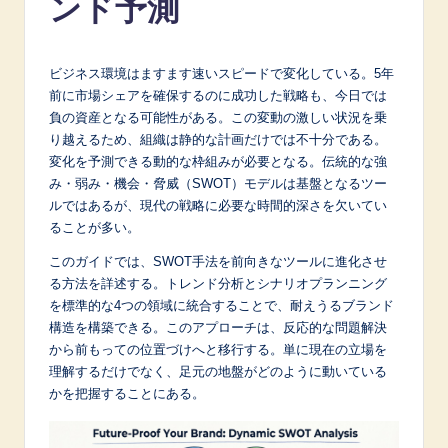
ンド予測
a
p
ビジネス環境はますます速いスピードで変化している。5年
a
前に市場シェアを確保するのに成功した戦略も、今日では
n
負の資産となる可能性がある。この変動の激しい状況を乗
り越えるため、組織は静的な計画だけでは不十分である。
e
変化を予測できる動的な枠組みが必要となる。伝統的な強
s
み・弱み・機会・脅威（SWOT）モデルは基盤となるツー
ルではあるが、現代の戦略に必要な時間的深さを欠いてい
e
ることが多い。
-
このガイドでは、SWOT手法を前向きなツールに進化させ
L
る方法を詳述する。トレンド分析とシナリオプランニング
を標準的な4つの領域に統合することで、耐えうるブランド
a
構造を構築できる。このアプローチは、反応的な問題解決
t
から前もっての位置づけへと移行する。単に現在の立場を
理解するだけでなく、足元の地盤がどのように動いている
e
かを把握することにある。
s
t