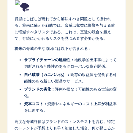
脅威はしばしば現れてから解決すべき問題として扱われ
る。将来に備えた戦略では、脅威は収益に影響を与える前
に軽減すべきリスクである。これは、直近の競合を超え
て、存続にかかわるリスクを見つめ直す必要がある。
将来の脅威の主な原因には以下が含まれる：
サプライチェーンの脆弱性：
地政学的出来事によって
切断される可能性のあるグローバルな依存関係。
自己破壊（カニバル化）：
既存の収益源を侵食する可
能性のある新しい製品やサービス。
ブランドの劣化：
評判を損なう可能性のある世論の変
化。
資本コスト：
資源やエネルギーのコスト上昇が利益率
を圧迫する。
高度な脅威評価はブランドのストレステストを含む。特定
のトレンドが予想よりも早く加速した場合、何が起こるか