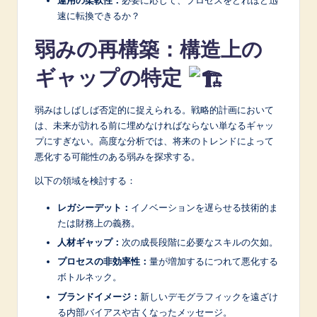
運用の柔軟性：
必要に応じて、プロセスをどれほど迅
速に転換できるか？
弱みの再構築：構造上の
ギャップの特定
弱みはしばしば否定的に捉えられる。戦略的計画において
は、未来が訪れる前に埋めなければならない単なるギャッ
プにすぎない。高度な分析では、将来のトレンドによって
悪化する可能性のある弱みを探求する。
以下の領域を検討する：
レガシーデット：
イノベーションを遅らせる技術的ま
たは財務上の義務。
人材ギャップ：
次の成長段階に必要なスキルの欠如。
プロセスの非効率性：
量が増加するにつれて悪化する
ボトルネック。
ブランドイメージ：
新しいデモグラフィックを遠ざけ
る内部バイアスや古くなったメッセージ。