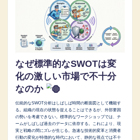
i
n
A
I
&
S
なぜ標準的なSWOTは変
o
化の激しい市場で不十分
ft
なのか
w
a
伝統的なSWOT分析はしばしば時間の断面図として機能す
る。組織の現在の状態を捉えることはできるが、外部要因
r
の勢いを考慮できない。標準的なワークショップでは、チ
e
ームがしばしば過去のデータに依存する。これにより、現
実と戦略の間にズレが生じる。急速な技術的変革と消費者
I
行動の変化が特徴的な時代において、静的な視点では不十