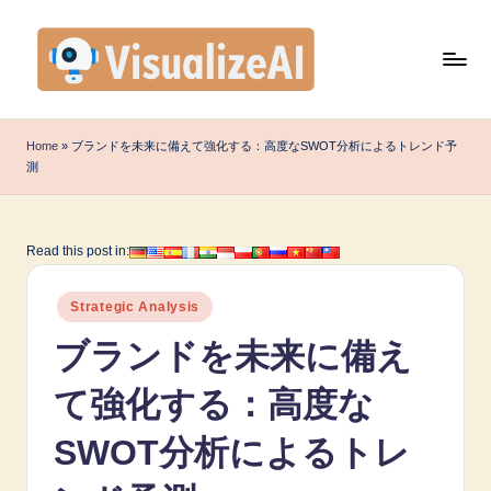
Skip
to
content
V
i
Home
»
ブランドを未来に備えて強化する：高度なSWOT分析によるトレンド予
測
s
u
a
Read this post in:
li
Posted
Strategic Analysis
z
in
ブランドを未来に備え
e
A
て強化する：高度な
I
SWOT分析によるトレ
J