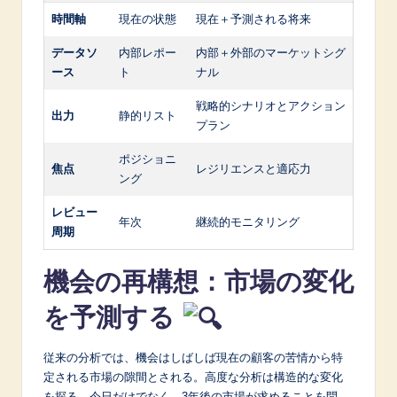
時間軸
現在の状態
現在＋予測される将来
データソ
内部レポー
内部＋外部のマーケットシグ
ース
ト
ナル
戦略的シナリオとアクション
出力
静的リスト
プラン
ポジショニ
焦点
レジリエンスと適応力
ング
レビュー
年次
継続的モニタリング
周期
機会の再構想：市場の変化
を予測する
従来の分析では、機会はしばしば現在の顧客の苦情から特
定される市場の隙間とされる。高度な分析は構造的な変化
を探る。今日だけでなく、3年後の市場が求めることを問