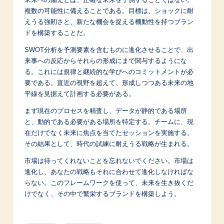
複数の可能性に備えることである。目標は、ショックに耐
えうる強靭さと、新たな機会を捉える機動性を持つブラン
ドを構築することだ。
SWOT分析を予測要素を含むものに進化させることで、出
来事への反応からそれらの形成にまで関与するようにな
る。これには規律と継続的な学びへのコミットメントが必
要である。直近の視野を超えて、形成しつつある未来の地
平線を見据えて計画する必要がある。
まず現在のプロセスを精査し、データが静的である場所
と、動的である必要がある場所を特定する。チームに、現
在だけでなく未来に焦点を当てたセッションを実施する。
その結果として、時代の試練に耐えうる戦略が生まれる。
市場は待ってくれないことを忘れないでください。市場は
進化し、あなたの戦略もそれに合わせて進化しなければな
らない。このフレームワークを使って、未来を生き抜くだ
けでなく、その中で繁栄するブランドを構築しよう。