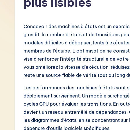
plus lisibles
F
r
Concevoir des machines à états est un exercic
e
grandit, le nombre d’états et de transitions p
modèles difficiles à déboguer, lents à exécuter
n
membres de l’équipe. L’optimisation ne consiste
c
vise à renforcer l’intégrité structurelle de votr
vous améliorez la vitesse d’exécution, réduise
h
reste une source fiable de vérité tout au long
-
Les performances des machines à états sont s
L
déploiement surviennent. Un modèle surcharg
cycles CPU pour évaluer les transitions. En out
a
devient un réseau entremêlé de dépendances. C
t
les diagrammes d’états, en se concentrant sur la 
dépendre d’outils logiciels spécifiques.