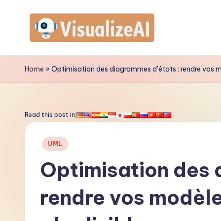
Skip
to
V
content
is
Home
»
Optimisation des diagrammes d’états : rendre vos mod
u
a
Read this post in:
li
Posted
UML
z
in
Optimisation des 
e
rendre vos modèle
A
I