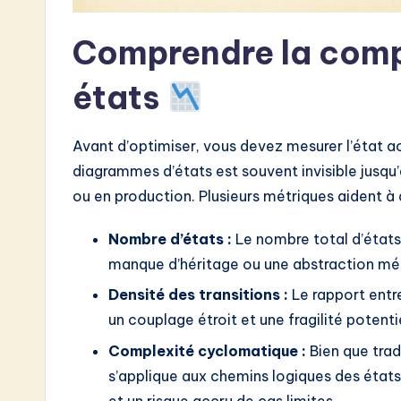
w
Comprendre la comp
a
états
r
e
Avant d’optimiser, vous devez mesurer l’état 
I
diagrammes d’états est souvent invisible jusqu
ou en production. Plusieurs métriques aident à 
n
n
Nombre d’états :
Le nombre total d’états
manque d’héritage ou une abstraction mé
o
Densité des transitions :
Le rapport entre
v
un couplage étroit et une fragilité potentie
a
Complexité cyclomatique :
Bien que trad
s’applique aux chemins logiques des états.
ti
et un risque accru de cas limites.