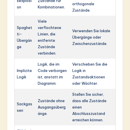
sexplosi
Zustände für
orthogonale
on
Kombinationen.
Zustände.
Viele
Spaghet
verflochtene
Verwenden Sie lokale
ti-
Linien, die
Übergänge oder
Übergän
entfernte
Zwischenzustände.
ge
Zustände
verbinden.
Logik, die im
Verschieben Sie die
Implizite
Code verborgen
Logik in
Logik
ist, anstatt im
Zustandsaktionen
Diagramm.
oder Wächter.
Stellen Sie sicher,
Zustände ohne
dass alle Zustände
Sackgas
Ausgangsüberg
einen
sen
änge.
Abschlusszustand
erreichen können.