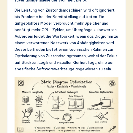
&
Die Leistung von Zustandsmaschinen wird oft ignoriert,
S
bis Probleme bei der Bereitstellung auftreten. Ein
aufgeblähtes Modell verbraucht mehr Speicher und
o
benötigt mehr CPU-Zyklen, um Übergänge zu bewerten.
ft
Außerdem leidet die Wartbarkeit, wenn das Diagramm zu
einem verworrenen Netzwerk von Abhängigkeiten wird.
w
Dieser Leitfaden bietet einen technischen Rahmen zur
a
Optimierung von Zustandsdiagrammen, wobei der Fokus
auf Struktur, Logik und visueller Klarheit liegt, ohne auf
r
spezifische Softwarewerkzeuge angewiesen zu sein.
e
In
n
o
v
a