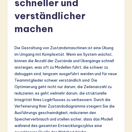
schneller und
r
m
verständlicher
a
machen
n
-
Die Gestaltung von Zustandsmaschinen ist eine Übung
L
im Umgang mit Komplexität. Wenn ein System wächst,
a
können die Anzahl der Zustände und Übergänge schnell
ansteigen, was oft zu Modellen führt, die schwer zu
t
debuggen sind, langsam ausgeführt werden und für neue
e
Teammitglieder schwer verständlich sind. Die
Optimierung geht nicht nur darum, die Zeilenanzahl zu
s
reduzieren; es geht vielmehr darum, die strukturelle
t
Integrität Ihres Logikflusses zu verbessern. Durch die
Verfeinerung Ihrer Zustandsdiagramme steigern Sie die
in
Ausführungs geschwindigkeit, reduzieren den
A
Speicherverbrauch und stellen sicher, dass das Modell
während des gesamten Entwicklungszyklus eine
I
zuverlässige Quelle der Wahrheit bleibt.