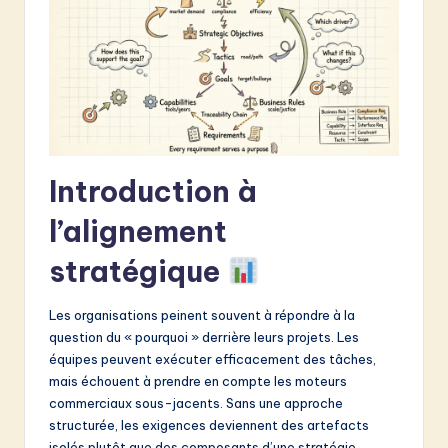
&
S
o
f
t
Introduction à
w
a
l’alignement
r
stratégique
e
Les organisations peinent souvent à répondre à la
I
question du « pourquoi » derrière leurs projets. Les
n
équipes peuvent exécuter efficacement des tâches,
mais échouent à prendre en compte les moteurs
n
commerciaux sous-jacents. Sans une approche
o
structurée, les exigences deviennent des artefacts
isolés plutôt que des composants d’une stratégie