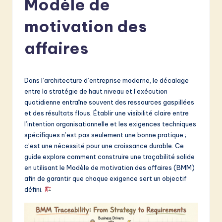
Modèle de
e
n
motivation des
c
affaires
h
-
Dans l’architecture d’entreprise moderne, le décalage
L
entre la stratégie de haut niveau et l’exécution
a
quotidienne entraîne souvent des ressources gaspillées
et des résultats flous. Établir une visibilité claire entre
t
l’intention organisationnelle et les exigences techniques
e
spécifiques n’est pas seulement une bonne pratique ;
c’est une nécessité pour une croissance durable. Ce
s
guide explore comment construire une traçabilité solide
t
en utilisant le Modèle de motivation des affaires (BMM)
afin de garantir que chaque exigence sert un objectif
in
défini.
A
I