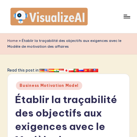
Skip
to
content
V
is
Home
»
Établir la traçabilité des objectifs aux exigences avec le
Modèle de motivation des affaires
u
a
li
Read this post in:
z
Posted
Business Motivation Model
e
in
Établir la traçabilité
A
I
des objectifs aux
F
exigences avec le
r