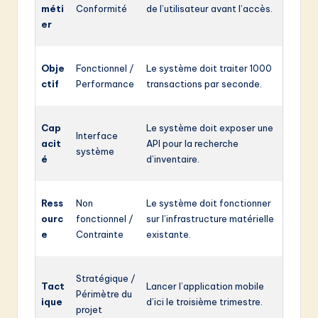
méti
Conformité
de l’utilisateur avant l’accès.
er
Obje
Fonctionnel /
Le système doit traiter 1000
ctif
Performance
transactions par seconde.
Cap
Le système doit exposer une
Interface
acit
API pour la recherche
système
é
d’inventaire.
Ress
Non
Le système doit fonctionner
ourc
fonctionnel /
sur l’infrastructure matérielle
e
Contrainte
existante.
Stratégique /
Tact
Lancer l’application mobile
Périmètre du
ique
d’ici le troisième trimestre.
projet