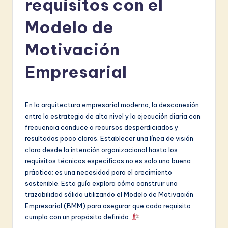
requisitos con el
a
ni
Modelo de
s
Motivación
h
Empresarial
-
L
a
En la arquitectura empresarial moderna, la desconexión
entre la estrategia de alto nivel y la ejecución diaria con
t
frecuencia conduce a recursos desperdiciados y
e
resultados poco claros. Establecer una línea de visión
clara desde la intención organizacional hasta los
s
requisitos técnicos específicos no es solo una buena
t
práctica; es una necesidad para el crecimiento
sostenible. Esta guía explora cómo construir una
in
trazabilidad sólida utilizando el Modelo de Motivación
A
Empresarial (BMM) para asegurar que cada requisito
cumpla con un propósito definido.
I