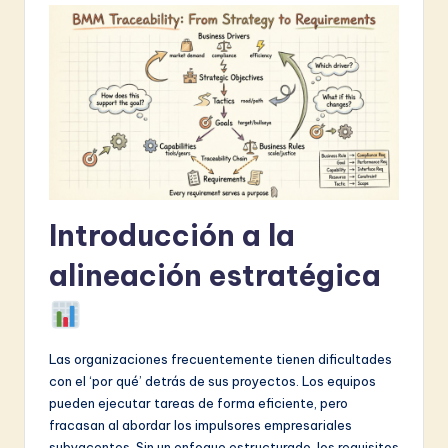
&
S
o
f
t
w
a
Introducción a la
r
alineación estratégica
e
I
n
Las organizaciones frecuentemente tienen dificultades
con el ‘por qué’ detrás de sus proyectos. Los equipos
n
pueden ejecutar tareas de forma eficiente, pero
o
fracasan al abordar los impulsores empresariales
subyacentes. Sin un enfoque estructurado, los requisitos