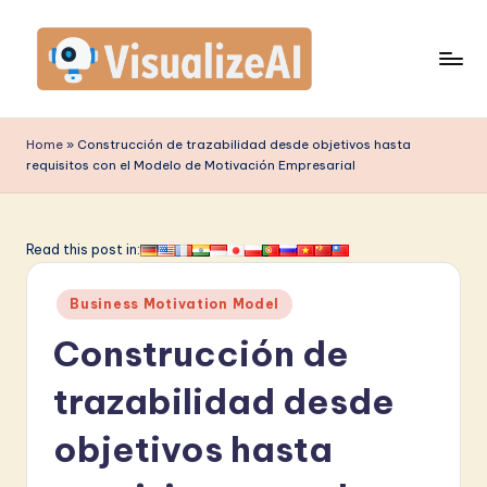
Saltar
al
contenido
V
is
Home
»
Construcción de trazabilidad desde objetivos hasta
requisitos con el Modelo de Motivación Empresarial
u
a
li
Read this post in:
z
Publicado
Business Motivation Model
e
en
Construcción de
A
I
trazabilidad desde
S
objetivos hasta
p