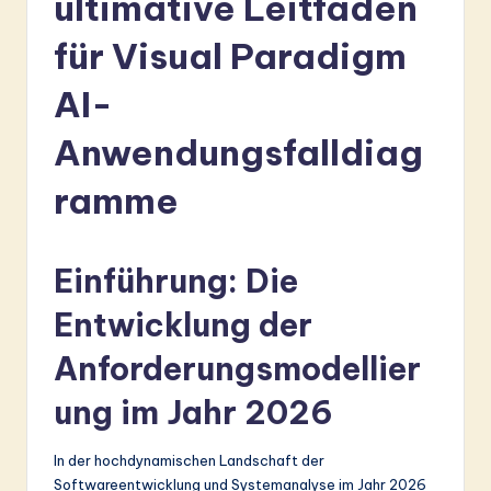
ultimative Leitfaden
r
für Visual Paradigm
m
a
AI-
n
Anwendungsfalldiag
-
ramme
L
a
t
Einführung: Die
e
Entwicklung der
s
Anforderungsmodellier
t
ung im Jahr 2026
in
A
In der hochdynamischen Landschaft der
I
Softwareentwicklung und Systemanalyse im Jahr 2026