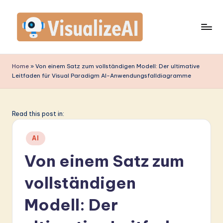
Skip
to
content
V
is
Home
»
Von einem Satz zum vollständigen Modell: Der ultimative
Leitfaden für Visual Paradigm AI-Anwendungsfalldiagramme
u
a
li
Read this post in:
z
Posted
AI
e
in
Von einem Satz zum
A
vollständigen
I
G
Modell: Der
e