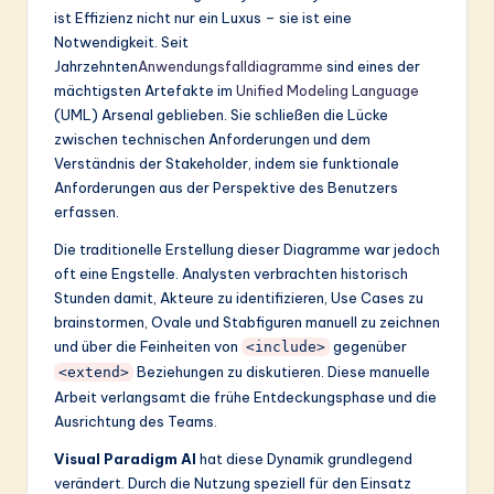
ist Effizienz nicht nur ein Luxus – sie ist eine
&
Notwendigkeit. Seit
S
Jahrzehnten
Anwendungsfalldiagramme
sind eines der
mächtigsten Artefakte im
Unified Modeling Language
o
(UML) Arsenal geblieben. Sie schließen die Lücke
ft
zwischen technischen Anforderungen und dem
Verständnis der Stakeholder, indem sie funktionale
w
Anforderungen aus der Perspektive des Benutzers
a
erfassen.
r
Die traditionelle Erstellung dieser Diagramme war jedoch
oft eine Engstelle. Analysten verbrachten historisch
e
Stunden damit, Akteure zu identifizieren, Use Cases zu
In
brainstormen, Ovale und Stabfiguren manuell zu zeichnen
und über die Feinheiten von
gegenüber
<include>
n
Beziehungen zu diskutieren. Diese manuelle
<extend>
o
Arbeit verlangsamt die frühe Entdeckungsphase und die
Ausrichtung des Teams.
v
Visual Paradigm AI
hat diese Dynamik grundlegend
a
verändert. Durch die Nutzung speziell für den Einsatz