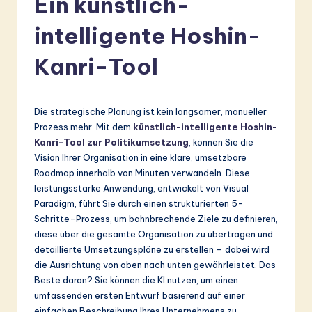
Ein künstlich-
r
intelligente Hoshin-
m
a
Kanri-Tool
n
-
Die strategische Planung ist kein langsamer, manueller
L
Prozess mehr. Mit dem
künstlich-intelligente Hoshin-
Kanri-Tool zur Politikumsetzung
, können Sie die
a
Vision Ihrer Organisation in eine klare, umsetzbare
t
Roadmap innerhalb von Minuten verwandeln. Diese
leistungsstarke Anwendung, entwickelt von Visual
e
Paradigm, führt Sie durch einen strukturierten 5-
s
Schritte-Prozess, um bahnbrechende Ziele zu definieren,
diese über die gesamte Organisation zu übertragen und
t
detaillierte Umsetzungspläne zu erstellen – dabei wird
in
die Ausrichtung von oben nach unten gewährleistet. Das
Beste daran? Sie können die KI nutzen, um einen
A
umfassenden ersten Entwurf basierend auf einer
I
einfachen Beschreibung Ihres Unternehmens zu