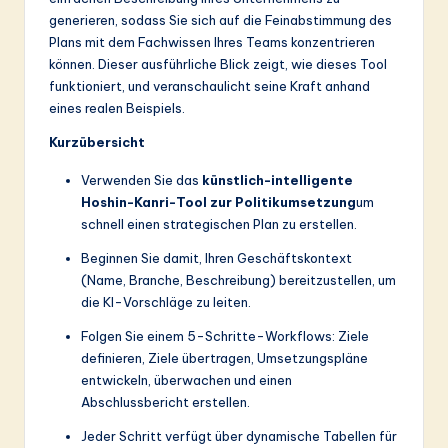
generieren, sodass Sie sich auf die Feinabstimmung des
&
Plans mit dem Fachwissen Ihres Teams konzentrieren
S
können. Dieser ausführliche Blick zeigt, wie dieses Tool
funktioniert, und veranschaulicht seine Kraft anhand
o
eines realen Beispiels.
ft
Kurzübersicht
w
Verwenden Sie das
künstlich-intelligente
a
Hoshin-Kanri-Tool zur Politikumsetzung
um
r
schnell einen strategischen Plan zu erstellen.
e
Beginnen Sie damit, Ihren Geschäftskontext
(Name, Branche, Beschreibung) bereitzustellen, um
In
die KI-Vorschläge zu leiten.
n
Folgen Sie einem 5-Schritte-Workflows: Ziele
o
definieren, Ziele übertragen, Umsetzungspläne
entwickeln, überwachen und einen
v
Abschlussbericht erstellen.
a
Jeder Schritt verfügt über dynamische Tabellen für