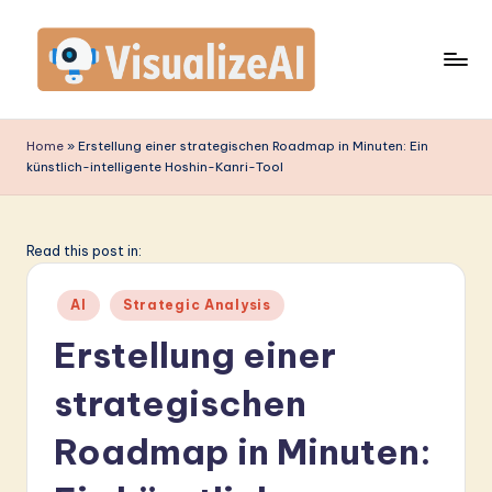
Skip
to
content
V
is
Home
»
Erstellung einer strategischen Roadmap in Minuten: Ein
künstlich-intelligente Hoshin-Kanri-Tool
u
a
li
Read this post in:
z
Posted
AI
Strategic Analysis
e
in
Erstellung einer
A
strategischen
I
G
Roadmap in Minuten:
e