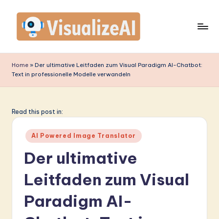
Skip
to
content
V
is
Home
»
Der ultimative Leitfaden zum Visual Paradigm AI-Chatbot:
Text in professionelle Modelle verwandeln
u
a
li
Read this post in:
z
Posted
AI Powered Image Translator
e
in
Der ultimative
A
Leitfaden zum Visual
I
G
Paradigm AI-
e