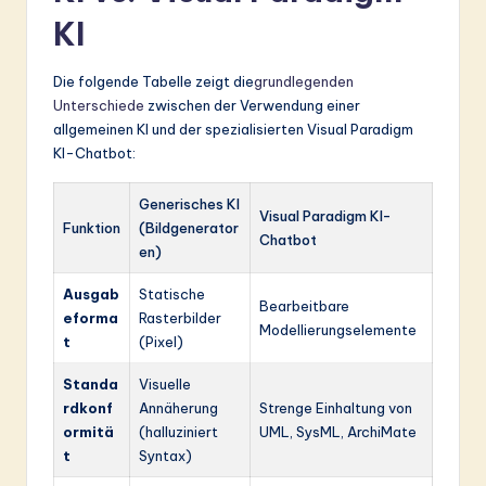
KI
Die folgende Tabelle zeigt die
grundlegenden
Unterschiede
zwischen der Verwendung einer
allgemeinen KI und der spezialisierten Visual Paradigm
KI-Chatbot:
Generisches KI
Visual Paradigm KI-
Funktion
(Bildgenerator
Chatbot
en)
Ausgab
Statische
Bearbeitbare
eforma
Rasterbilder
Modellierungselemente
t
(Pixel)
Standa
Visuelle
rdkonf
Annäherung
Strenge Einhaltung von
ormitä
(halluziniert
UML, SysML, ArchiMate
t
Syntax)