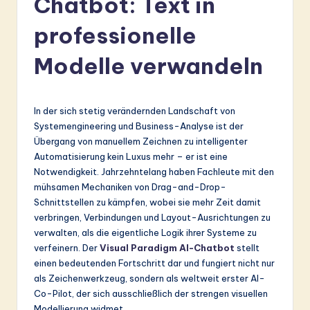
Chatbot: Text in
r
professionelle
m
a
Modelle verwandeln
n
-
In der sich stetig verändernden Landschaft von
L
Systemengineering und Business-Analyse ist der
Übergang von manuellem Zeichnen zu intelligenter
a
Automatisierung kein Luxus mehr – er ist eine
t
Notwendigkeit. Jahrzehntelang haben Fachleute mit den
mühsamen Mechaniken von Drag-and-Drop-
e
Schnittstellen zu kämpfen, wobei sie mehr Zeit damit
s
verbringen, Verbindungen und Layout-Ausrichtungen zu
verwalten, als die eigentliche Logik ihrer Systeme zu
t
verfeinern. Der
Visual Paradigm AI-Chatbot
stellt
in
einen bedeutenden Fortschritt dar und fungiert nicht nur
als Zeichenwerkzeug, sondern als weltweit erster AI-
A
Co-Pilot, der sich ausschließlich der strengen visuellen
I
Modellierung widmet.