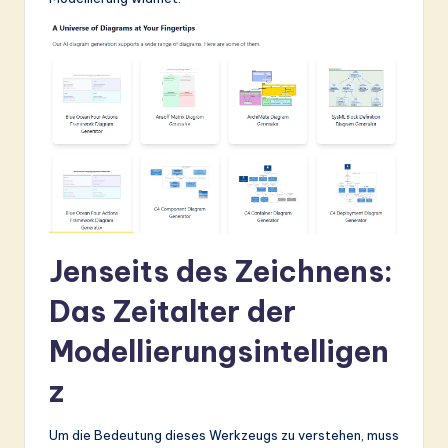
&
S
o
ft
w
a
r
e
Jenseits des Zeichnens:
In
Das Zeitalter der
n
Modellierungsintelligen
o
z
v
a
Um die Bedeutung dieses Werkzeugs zu verstehen, muss