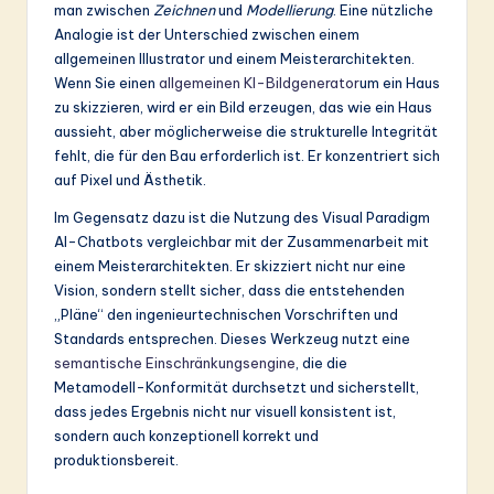
ti
man zwischen
Zeichnen
und
Modellierung
. Eine nützliche
Analogie ist der Unterschied zwischen einem
o
allgemeinen Illustrator und einem Meisterarchitekten.
n
Wenn Sie einen
allgemeinen KI-Bildgenerator
um ein Haus
zu skizzieren, wird er ein Bild erzeugen, das wie ein Haus
aussieht, aber möglicherweise die strukturelle Integrität
fehlt, die für den Bau erforderlich ist. Er konzentriert sich
auf Pixel und Ästhetik.
Im Gegensatz dazu ist die Nutzung des Visual Paradigm
AI-Chatbots vergleichbar mit der Zusammenarbeit mit
einem Meisterarchitekten. Er skizziert nicht nur eine
Vision, sondern stellt sicher, dass die entstehenden
„Pläne“ den ingenieurtechnischen Vorschriften und
Standards entsprechen. Dieses Werkzeug nutzt eine
semantische Einschränkungsengine
, die die
Metamodell-Konformität durchsetzt und sicherstellt,
dass jedes Ergebnis nicht nur visuell konsistent ist,
sondern auch konzeptionell korrekt und
produktionsbereit.