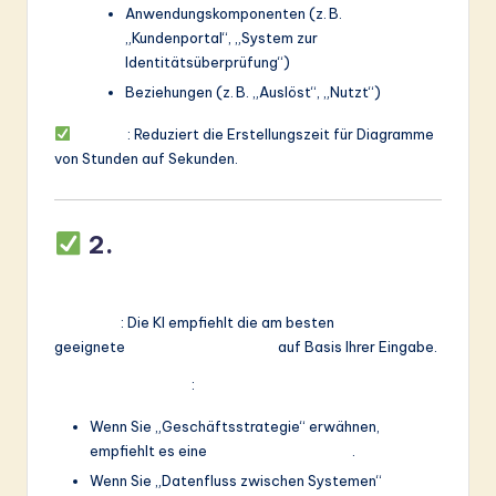
Anwendungskomponenten (z. B.
„Kundenportal“, „System zur
Identitätsüberprüfung“)
Beziehungen (z. B. „Auslöst“, „Nutzt“)
Vorteil
: Reduziert die Erstellungszeit für Diagramme
von Stunden auf Sekunden.
2.
Intelligente Auswahl und
Anleitung für Ansichten
Funktion
: Die KI empfiehlt die am besten
geeignete
ArchiMate-Ansicht
auf Basis Ihrer Eingabe.
So funktioniert es
:
Wenn Sie „Geschäftsstrategie“ erwähnen,
empfiehlt es eine
Strategie-Ansicht
.
Wenn Sie „Datenfluss zwischen Systemen“