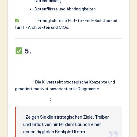
Datenbanken)
Datenflüsse und Abhängigkeiten
Nutzen
: Ermöglicht eine End-to-End-Sichtbarkeit
für IT-Architekten und CIOs.
5.
Unterstützung für
Motivations- und Strategie-
Modellierung
Funktion
: Die KI versteht strategische Konzepte und
generiert motivationsorientierte Diagramme.
Beispiel-Prompt
:
„Zeigen Sie die strategischen Ziele, Treiber
und Initiativen hinter dem Launch einer
neuen digitalen Bankplattform.“