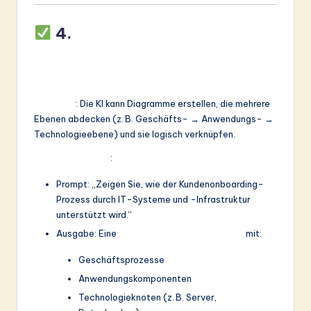
4.
Mehrebenen-
Modellierung und
Queransichts-Integration
Funktion
: Die KI kann Diagramme erstellen, die mehrere
Ebenen abdecken (z. B. Geschäfts- → Anwendungs- →
Technologieebene) und sie logisch verknüpfen.
Anwendungsfall
:
Prompt: „Zeigen Sie, wie der Kundenonboarding-
Prozess durch IT-Systeme und -Infrastruktur
unterstützt wird.“
Ausgabe: Eine
Mehrschichten-Diagramm
mit:
Geschäftsprozesse
Anwendungskomponenten
Technologieknoten (z. B. Server,