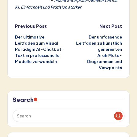
Visual Paradigm
–
Macht Enterprise-Architekten mit
KI, Einfachheit und Präzision stärker.
Post
Previous Post
Next Post
Der ultimative
Der umfassende
navigation
Leitfaden zum Visual
Leitfaden zu künstlich
Paradigm AI-Chatbot:
generierten
Text in professionelle
ArchiMate-
Modelle verwandeln
Diagrammen und
Viewpoints
Search