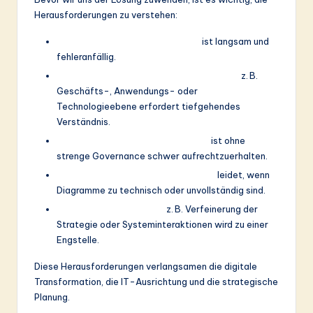
ti
Herausforderungen zu verstehen:
o
Manuelle Diagrammerstellung
ist langsam und
n
fehleranfällig.
Die Auswahl der richtigen Perspektive
z. B.
Geschäfts-, Anwendungs- oder
Technologieebene erfordert tiefgehendes
Verständnis.
Konsistenz über Modelle hinweg
ist ohne
strenge Governance schwer aufrechtzuerhalten.
Kommunikation mit Stakeholdern
leidet, wenn
Diagramme zu technisch oder unvollständig sind.
Iterative Modellierung
z. B. Verfeinerung der
Strategie oder Systeminteraktionen wird zu einer
Engstelle.
Diese Herausforderungen verlangsamen die digitale
Transformation, die IT-Ausrichtung und die strategische
Planung.