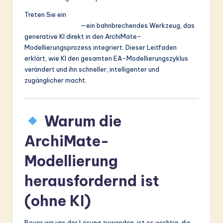
&
Treten Sie ein
Der AI-Diagramm-Generator von
Visual Paradigm
—ein bahnbrechendes Werkzeug, das
S
generative KI direkt in den ArchiMate-
o
Modellierungsprozess integriert. Dieser Leitfaden
erklärt, wie KI den gesamten EA-Modellierungszyklus
ft
verändert und ihn schneller, intelligenter und
w
zugänglicher macht.
a
r
Warum die
e
ArchiMate-
In
Modellierung
n
o
herausfordernd ist
v
(ohne KI)
a
Bevor wir uns der Lösung zuwenden, ist es wichtig, die