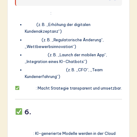
Ausgabe enthält
:
Ziele
(z. B. „Erhöhung der digitalen
Kundenakzeptanz“)
Treiber
(z. B. „Regulatorische Änderung“,
„Wettbewerbsinnovation“)
Initiativen
(z. B. „Launch der mobilen App“,
„Integration eines KI-Chatbots“)
Interessengruppen
(z. B. „CFO“, „Team
Kundenerfahrung“)
Nutzen
: Macht Strategie transparent und umsetzbar.
6.
Echtzeit-Kooperation
und Versionskontrolle
Funktion
: KI-generierte Modelle werden in der Cloud