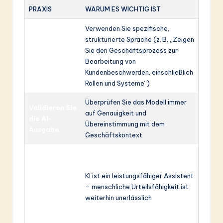
PRAXIS
WARUM ES WICHTIG IST
Verwenden Sie spezifische,
strukturierte Sprache (z. B. „Zeigen
Beginnen Sie
Sie den Geschäftsprozess zur
mit klaren
Bearbeitung von
Anweisungen
Kundenbeschwerden, einschließlich
Rollen und Systeme“)
Überprüfen Sie das Modell immer
Validieren Sie
auf Genauigkeit und
die AI-
Übereinstimmung mit dem
Ausgabe
Geschäftskontext
Verwenden
Sie KI zur
Ideenfindung,
KI ist ein leistungsfähiger Assistent
nicht für
– menschliche Urteilsfähigkeit ist
endgültige
weiterhin unerlässlich
Entscheidung
en