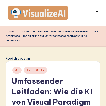
Skip
to
content
V
is
Home
»
Umfassender Leitfaden: Wie die KI von Visual Paradigm die
ArchiMate-Modellierung für Unternehmensarchitektur (EA)
u
verbessert
a
li
Read this post in:
z
e
Posted
AI
ArchiMate
in
A
Umfassender
I
Leitfaden: Wie die KI
G
von Visual Paradigm
e