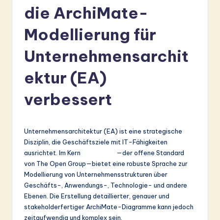
r
die ArchiMate-
m
Modellierung für
a
Unternehmensarchit
n
-
ektur (EA)
L
verbessert
a
t
Unternehmensarchitektur (EA) ist eine strategische
e
Disziplin, die Geschäftsziele mit IT-Fähigkeiten
s
ausrichtet. Im Kern
ArchiMate
—der offene Standard
von The Open Group—bietet eine robuste Sprache zur
t
Modellierung von Unternehmensstrukturen über
in
Geschäfts-, Anwendungs-, Technologie- und andere
Ebenen. Die Erstellung detaillierter, genauer und
A
stakeholderfertiger ArchiMate-Diagramme kann jedoch
I
zeitaufwendig und komplex sein.