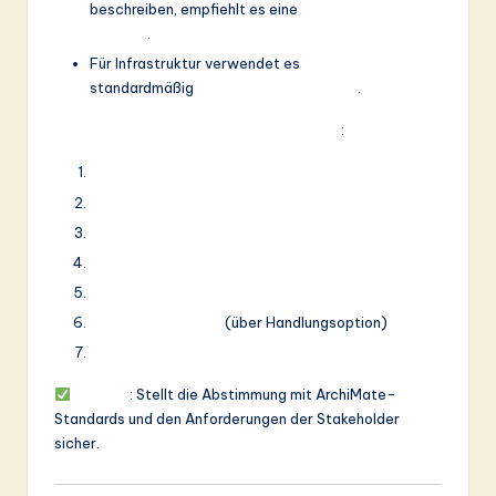
beschreiben, empfiehlt es eine
Anwendungs-
Ansicht
.
Für Infrastruktur verwendet es
standardmäßig
Technologie-Ansicht
.
Unterstützt alle 7 ArchiMate-Ebenen
:
Geschäfts-Ebene
Anwendungs-Ebene
Technologie-Ebene
Umsetzungs- und Migrationsebene
Motivations-Ebene
Strategie-Ebene
(über Handlungsoption)
Physische Ebene
Nutzen
: Stellt die Abstimmung mit ArchiMate-
Standards und den Anforderungen der Stakeholder
sicher.