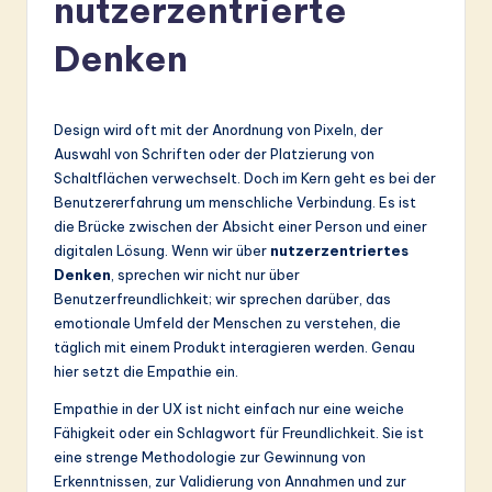
nutzerzentrierte
r
m
Denken
a
n
Design wird oft mit der Anordnung von Pixeln, der
-
Auswahl von Schriften oder der Platzierung von
Schaltflächen verwechselt. Doch im Kern geht es bei der
L
Benutzererfahrung um menschliche Verbindung. Es ist
a
die Brücke zwischen der Absicht einer Person und einer
digitalen Lösung. Wenn wir über
nutzerzentriertes
t
Denken
, sprechen wir nicht nur über
e
Benutzerfreundlichkeit; wir sprechen darüber, das
emotionale Umfeld der Menschen zu verstehen, die
s
täglich mit einem Produkt interagieren werden. Genau
t
hier setzt die Empathie ein.
in
Empathie in der UX ist nicht einfach nur eine weiche
Fähigkeit oder ein Schlagwort für Freundlichkeit. Sie ist
A
eine strenge Methodologie zur Gewinnung von
I
Erkenntnissen, zur Validierung von Annahmen und zur