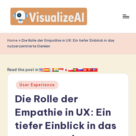
Skip
to
content
V
is
Home
»
Die Rolle der Empathie in UX: Ein tiefer Einblick in das
nutzerzentrierte Denken
u
a
li
Read this post in:
z
Posted
User Experience
e
in
Die Rolle der
A
I
Empathie in UX: Ein
G
tiefer Einblick in das
e