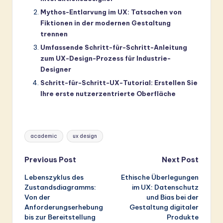
Mythos-Entlarvung im UX: Tatsachen von
Fiktionen in der modernen Gestaltung
trennen
Umfassende Schritt-für-Schritt-Anleitung
zum UX-Design-Prozess für Industrie-
Designer
Schritt-für-Schritt-UX-Tutorial: Erstellen Sie
Ihre erste nutzerzentrierte Oberfläche
Tags:
academic
ux design
Post
Previous Post
Next Post
Lebenszyklus des
Ethische Überlegungen
navigation
Zustandsdiagramms:
im UX: Datenschutz
Von der
und Bias bei der
Anforderungserhebung
Gestaltung digitaler
bis zur Bereitstellung
Produkte