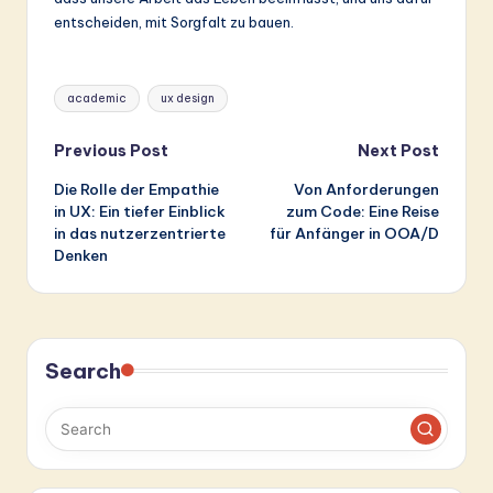
entscheiden, mit Sorgfalt zu bauen.
Tags:
academic
ux design
Post
Previous Post
Next Post
Die Rolle der Empathie
Von Anforderungen
navigation
in UX: Ein tiefer Einblick
zum Code: Eine Reise
in das nutzerzentrierte
für Anfänger in OOA/D
Denken
Search