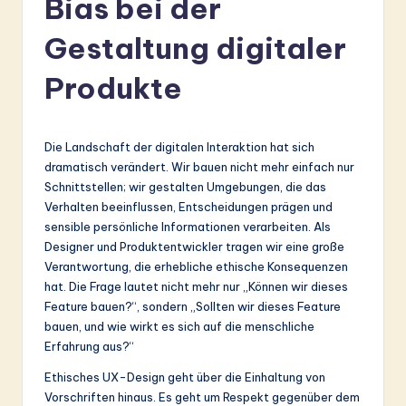
Bias bei der
r
m
Gestaltung digitaler
a
Produkte
n
-
Die Landschaft der digitalen Interaktion hat sich
L
dramatisch verändert. Wir bauen nicht mehr einfach nur
a
Schnittstellen; wir gestalten Umgebungen, die das
Verhalten beeinflussen, Entscheidungen prägen und
t
sensible persönliche Informationen verarbeiten. Als
e
Designer und Produktentwickler tragen wir eine große
Verantwortung, die erhebliche ethische Konsequenzen
s
hat. Die Frage lautet nicht mehr nur „Können wir dieses
t
Feature bauen?“, sondern „Sollten wir dieses Feature
bauen, und wie wirkt es sich auf die menschliche
in
Erfahrung aus?“
A
Ethisches UX-Design geht über die Einhaltung von
I
Vorschriften hinaus. Es geht um Respekt gegenüber dem