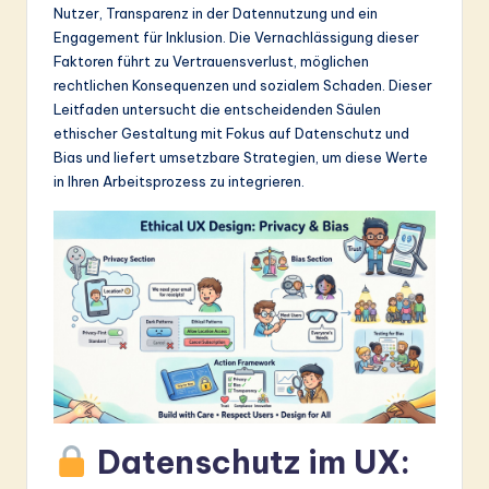
Nutzer, Transparenz in der Datennutzung und ein
&
Engagement für Inklusion. Die Vernachlässigung dieser
S
Faktoren führt zu Vertrauensverlust, möglichen
rechtlichen Konsequenzen und sozialem Schaden. Dieser
o
Leitfaden untersucht die entscheidenden Säulen
ft
ethischer Gestaltung mit Fokus auf Datenschutz und
Bias und liefert umsetzbare Strategien, um diese Werte
w
in Ihren Arbeitsprozess zu integrieren.
a
r
e
In
n
o
v
Datenschutz im UX:
a