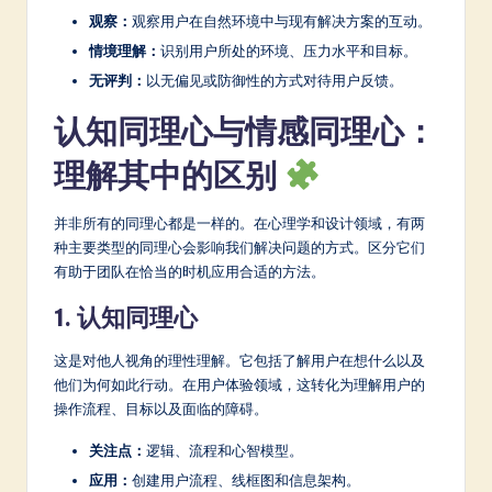
a
观察：
观察用户在自然环境中与现有解决方案的互动。
r
情境理解：
识别用户所处的环境、压力水平和目标。
e
无评判：
以无偏见或防御性的方式对待用户反馈。
In
认知同理心与情感同理心：
n
理解其中的区别
o
v
并非所有的同理心都是一样的。在心理学和设计领域，有两
种主要类型的同理心会影响我们解决问题的方式。区分它们
a
有助于团队在恰当的时机应用合适的方法。
ti
1. 认知同理心
o
这是对他人视角的理性理解。它包括了解用户在想什么以及
n
他们为何如此行动。在用户体验领域，这转化为理解用户的
操作流程、目标以及面临的障碍。
关注点：
逻辑、流程和心智模型。
应用：
创建用户流程、线框图和信息架构。