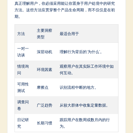
真正理解用户，你必须采用能让你置身于用户处境中的研究
方法。这些方法应贯穿整个产品生命周期，而不仅仅是在初
期。
主要洞察
方法
最适合用于
类型
一对一
深层动机
理解行为背后的‘为什么’。
访谈
情境询
观察用户在其实际工作环境中如
环境因素
问
何互动。
可用性
摩擦点
识别流程中断的地方。
测试
调查问
广泛趋势
从较大群体中收集定量数据。
卷
日记研
跟踪用户在数周或数月内的行
长期习惯
究
为。