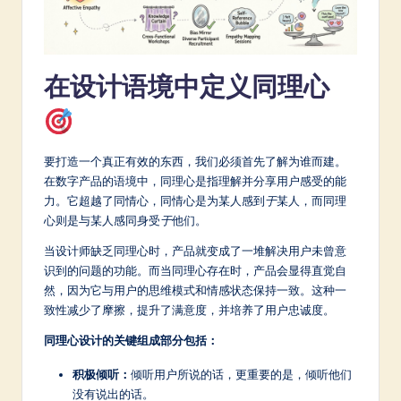
a
t
在设计语境中定义同理心
e
s
t
要打造一个真正有效的东西，我们必须首先了解为谁而建。
in
在数字产品的语境中，同理心是指理解并分享用户感受的能
A
力。它超越了同情心，同情心是为某人感到
于
某人，而同理
心则是与某人感同身受
于
他们。
I
当设计师缺乏同理心时，产品就变成了一堆解决用户未曾意
&
识到的问题的功能。而当同理心存在时，产品会显得直觉自
S
然，因为它与用户的思维模式和情感状态保持一致。这种一
致性减少了摩擦，提升了满意度，并培养了用户忠诚度。
o
同理心设计的关键组成部分包括：
ft
w
积极倾听：
倾听用户所说的话，更重要的是，倾听他们
没有说出的话。