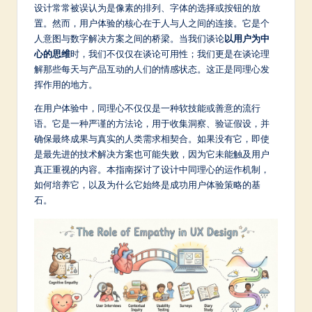
m
设计常常被误认为是像素的排列、字体的选择或按钮的放
置。然而，用户体验的核心在于人与人之间的连接。它是个
p
人意图与数字解决方案之间的桥梁。当我们谈论
以用户为中
li
心的思维
时，我们不仅仅在谈论可用性；我们更是在谈论理
解那些每天与产品互动的人们的情感状态。这正是同理心发
fi
挥作用的地方。
e
在用户体验中，同理心不仅仅是一种软技能或善意的流行
d
语。它是一种严谨的方法论，用于收集洞察、验证假设，并
确保最终成果与真实的人类需求相契合。如果没有它，即使
C
是最先进的技术解决方案也可能失败，因为它未能触及用户
hi
真正重视的内容。本指南探讨了设计中同理心的运作机制，
如何培养它，以及为什么它始终是成功用户体验策略的基
n
石。
e
s
e
-
L