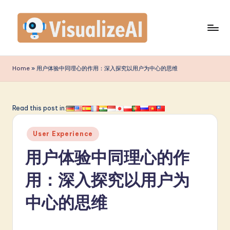
Skip
to
content
V
is
Home
»
用户体验中同理心的作用：深入探究以用户为中心的思维
u
a
Read this post in:
li
Posted
z
User Experience
in
e
用户体验中同理心的作
A
用：深入探究以用户为
I
中心的思维
S
i