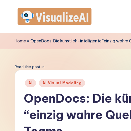
Skip
to
V
content
is
Home
»
OpenDocs: Die künstlich-intelligente “einzig wahre
u
a
Read this post in:
li
Posted
AI
AI Visual Modeling
in
z
OpenDocs: Die kün
e
“einzig wahre Que
A
I