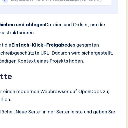
hieben und ablegen
Dateien und Ordner, um die
u strukturieren.
ht die
Einfach-Klick-Freigabe
des gesamten
chreibgeschützte URL. Dadurch wird sichergestellt,
ständigen Kontext eines Projekts haben.
tte
ber einen modernen Webbrowser auf OpenDocs zu;
rlich.
fläche „Neue Seite“ in der Seitenleiste und geben Sie