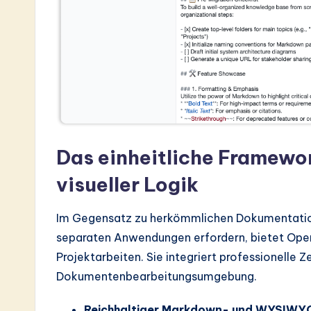
e
s
t
in
A
I
Das einheitliche Framewor
&
visueller Logik
S
Im Gegensatz zu herkömmlichen Dokumentatio
o
separaten Anwendungen erfordern, bietet Op
Projektarbeiten. Sie integriert professionelle 
ft
Dokumentenbearbeitungsumgebung.
w
Reichhaltiger Markdown- und WYSIWYG