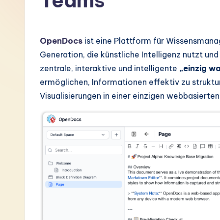
Teams
G
e
OpenDocs
ist eine Plattform für Wissensman
r
Generation, die künstliche Intelligenz nutzt un
zentrale, interaktive und intelligente
„einzig w
m
ermöglichen, Informationen effektiv zu struktu
a
Visualisierungen in einer einzigen webbasiert
n
-
L
a
t