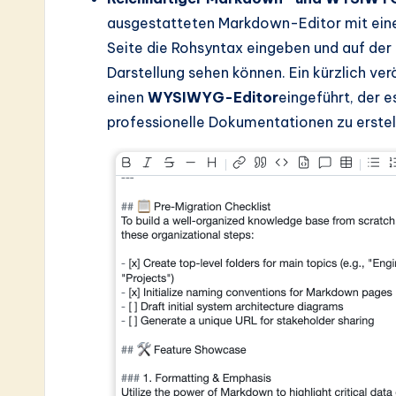
a
ausgestatteten Markdown-Editor mit ein
Seite die Rohsyntax eingeben und auf der
r
Darstellung sehen können. Ein kürzlich ve
e
einen
WYSIWYG-Editor
eingeführt, der e
professionelle Dokumentationen zu erstel
In
n
o
v
a
ti
o
n