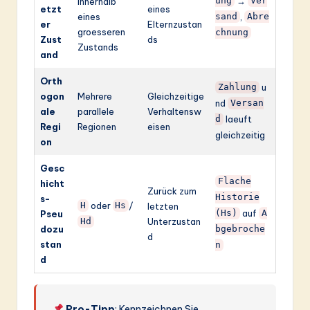
→
innerhalb
ung
Ver
etzt
eines
eines
,
sand
Abre
er
Elternzustan
groesseren
chnung
Zust
ds
Zustands
and
Orth
u
Zahlung
ogon
Mehrere
Gleichzeitige
nd
Versan
ale
parallele
Verhaltensw
laeuft
d
Regi
Regionen
eisen
gleichzeitig
on
Gesc
Flache
hicht
Zurück zum
Historie
s-
oder
/
H
Hs
letzten
auf
Pseu
(Hs)
A
Unterzustan
Hd
dozu
bgebroche
d
stan
n
d
Pro-Tipp
: Kennzeichnen Sie