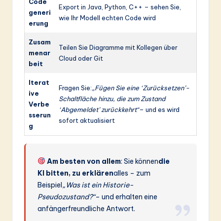
Code
Export in Java, Python, C++ – sehen Sie,
generi
wie Ihr Modell echten Code wird
erung
Zusam
Teilen Sie Diagramme mit Kollegen über
menar
Cloud oder Git
beit
Iterat
Fragen Sie:
„Fügen Sie eine ‘Zurücksetzen’-
ive
Schaltfläche hinzu, die zum Zustand
Verbe
‘Abgemeldet’ zurückkehrt“
– und es wird
sserun
sofort aktualisiert
g
Am besten von allem
: Sie können
die
KI bitten, zu erklären
alles – zum
Beispiel
„Was ist ein Historie-
Pseudozustand?“
– und erhalten eine
anfängerfreundliche Antwort.