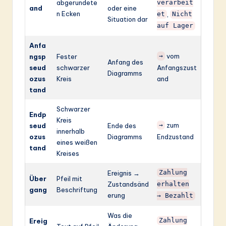
abgerundete
verarbeit
and
oder eine
n Ecken
,
et
Nicht
Situation dar
auf Lager
Anfa
vom
ngsp
Fester
→
Anfang des
seud
schwarzer
Anfangszust
Diagramms
ozus
Kreis
and
tand
Schwarzer
Endp
Kreis
zum
seud
Ende des
→
innerhalb
ozus
Diagramms
Endzustand
eines weißen
tand
Kreises
Ereignis →
Zahlung
Über
Pfeil mit
Zustandsänd
erhalten
gang
Beschriftung
erung
→ Bezahlt
Was die
Ereig
Zahlung