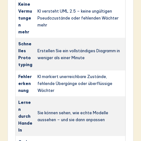
Keine
Vermu
KI versteht UML 2.5 – keine ungültigen
tunge
Pseudozustände oder fehlenden Wächter
n
mehr
mehr
Schne
lles
Erstellen Sie ein vollständiges Diagramm in
Proto
weniger als einer Minute
typing
Fehler
KI markiert unerreichbare Zustände,
erken
fehlende Übergänge oder überflüssige
nung
Wächter
Lerne
n
Sie können sehen, wie echte Modelle
durch
aussehen – und sie dann anpassen
Hande
ln