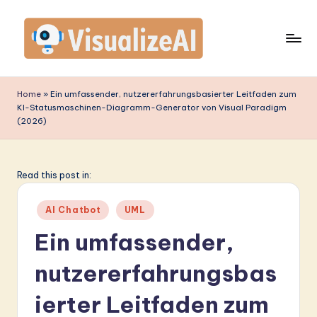
Skip
to
content
V
is
Home
»
Ein umfassender, nutzererfahrungsbasierter Leitfaden zum
KI-Statusmaschinen-Diagramm-Generator von Visual Paradigm
u
(2026)
a
li
Read this post in:
z
e
Posted
AI Chatbot
UML
in
A
Ein umfassender,
I
nutzererfahrungsbas
G
ierter Leitfaden zum
e