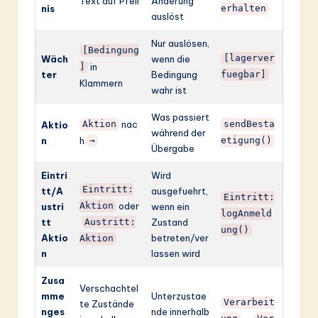
Text auf Pfeil
Änderung
nis
erhalten
auslöst
Nur auslösen,
[Bedingung
Wäch
wenn die
[lagerver
in
]
ter
Bedingung
fuegbar]
Klammern
wahr ist
Was passiert
nac
Aktio
Aktion
sendBesta
während der
n
h
→
etigung()
Übergabe
Eintri
Wird
Eintritt:
tt/A
ausgefuehrt,
Eintritt:
oder
ustri
Aktion
wenn ein
logAnmeld
tt
Zustand
Austritt:
ung()
Aktio
betreten/ver
Aktion
n
lassen wird
Zusa
Verschachtel
mme
Unterzustae
Verarbeit
te Zustände
nges
nde innerhalb