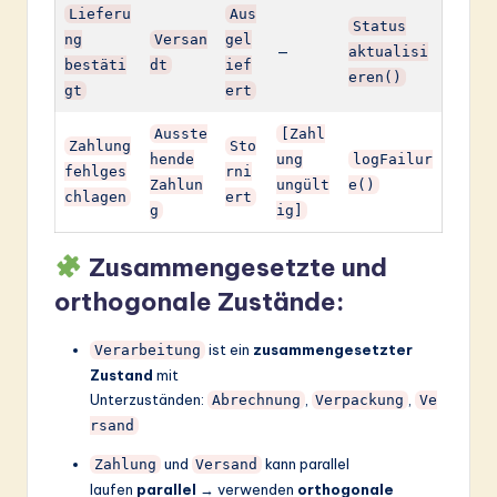
Lieferu
Aus
Status
ng
Versan
gel
—
aktualisi
bestäti
dt
ief
eren()
gt
ert
Ausste
[Zahl
Zahlung
Sto
hende
ung
logFailur
fehlges
rni
Zahlun
ungült
e()
chlagen
ert
g
ig]
Zusammengesetzte und
orthogonale Zustände:
ist ein
zusammengesetzter
Verarbeitung
Zustand
mit
Unterzuständen:
,
,
Abrechnung
Verpackung
Ve
rsand
und
kann parallel
Zahlung
Versand
laufen
parallel
→ verwenden
orthogonale