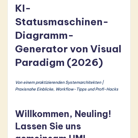
r
KI-
m
Statusmaschinen-
a
Diagramm-
n
-
Generator von Visual
L
Paradigm (2026)
a
t
Von einem praktizierenden Systemarchitekten |
e
Praxisnahe Einblicke, Workflow-Tipps und Profi-Hacks
s
t
Willkommen, Neuling!
in
Lassen Sie uns
A
I