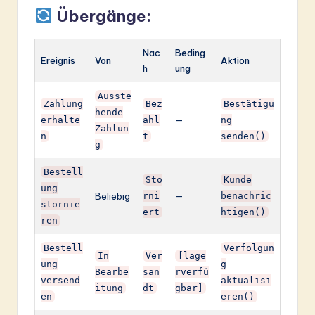
Übergänge:
Nac
Beding
Ereignis
Von
Aktion
h
ung
Ausste
Zahlung
Bez
Bestätigu
hende
erhalte
ahl
—
ng
Zahlun
n
t
senden()
g
Bestell
Sto
Kunde
ung
Beliebig
rni
—
benachric
stornie
ert
htigen()
ren
Bestell
Verfolgun
In
Ver
[lage
ung
g
Bearbe
san
rverfü
versend
aktualisi
itung
dt
gbar]
en
eren()