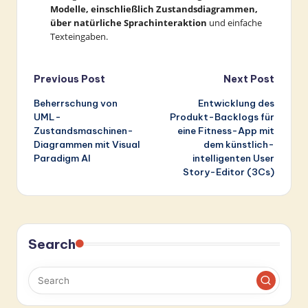
Modelle, einschließlich Zustandsdiagrammen,
über natürliche Sprachinteraktion
und einfache
Texteingaben.
Post
Previous Post
Next Post
Beherrschung von
Entwicklung des
navigation
UML-
Produkt-Backlogs für
Zustandsmaschinen-
eine Fitness-App mit
Diagrammen mit Visual
dem künstlich-
Paradigm AI
intelligenten User
Story-Editor (3Cs)
Search