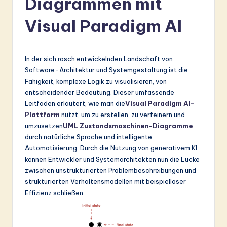
Diagrammen mit
r
Visual Paradigm AI
m
a
n
In der sich rasch entwickelnden Landschaft von
Software-Architektur und Systemgestaltung ist die
-
Fähigkeit, komplexe Logik zu visualisieren, von
L
entscheidender Bedeutung. Dieser umfassende
Leitfaden erläutert, wie man die
Visual Paradigm AI-
a
Plattform
nutzt, um zu erstellen, zu verfeinern und
t
umzusetzen
UML
Zustandsmaschinen-Diagramme
durch natürliche Sprache und intelligente
e
Automatisierung. Durch die Nutzung von generativem KI
s
können Entwickler und Systemarchitekten nun die Lücke
zwischen unstrukturierten Problembeschreibungen und
t
strukturierten Verhaltensmodellen mit beispielloser
in
Effizienz schließen.
A
I