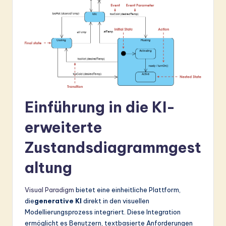
&
S
o
ft
w
a
Einführung in die KI-
r
erweiterte
e
Zustandsdiagrammgest
In
n
altung
o
Visual Paradigm
bietet eine einheitliche Plattform,
v
die
generative KI
direkt in den visuellen
a
Modellierungsprozess integriert. Diese Integration
ermöglicht es Benutzern, textbasierte Anforderungen