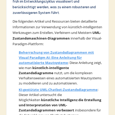
früh im Entwicklungszyklus visualisiert und
berücksichtigt werden, was zu einem robusteren und
zuverlässigeren System führt.
Die folgenden Artikel und Ressourcen bieten detaillierte
Informationen zur Verwendung von künstlich-intelligenten
Werkzeugen zum Erstellen, Verfeinern und Meistern
UML-
Zustandsmaschinen-Diagrammen
innerhalb der Visual-
Paradigm-Plattform:
Beherrschung von Zustandsdiagrammen mit
Visual Paradigm AI: Eine Anleitung für
automatisierte Mautsysteme
: Diese Anleitung zeigt,
wie man
künstlich-intelligente
Zustandsdiagramme
nutzt, um die komplexen
Verhaltensweisen eines automatisierten Mautsystems
zu modellieren und zu automatisieren.
KI-gestützte UML-Chatbot-Zustandsdiagramme
:
Dieser Artikel untersucht die
Möglichkeiten
künstliche Intelligenz die Erstellung
und Interpretation von UML-
Zustandsdiagrammen verbessert
insbesondere für