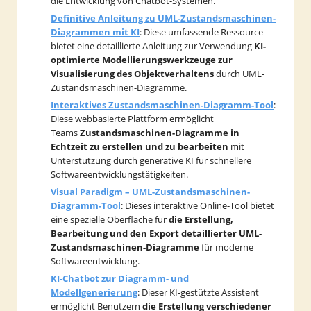
die Entwicklung von Chatbot-Systemen.
Definitive Anleitung zu UML-Zustandsmaschinen-
Diagrammen mit KI
: Diese umfassende Ressource
bietet eine detaillierte Anleitung zur Verwendung
KI-
optimierte Modellierungswerkzeuge zur
Visualisierung des Objektverhaltens
durch UML-
Zustandsmaschinen-Diagramme.
Interaktives Zustandsmaschinen-Diagramm-Tool
:
Diese webbasierte Plattform ermöglicht
Teams
Zustandsmaschinen-Diagramme in
Echtzeit zu erstellen und zu bearbeiten
mit
Unterstützung durch generative KI für schnellere
Softwareentwicklungstätigkeiten.
Visual Paradigm – UML-Zustandsmaschinen-
Diagramm-Tool
: Dieses interaktive Online-Tool bietet
eine spezielle Oberfläche für
die Erstellung,
Bearbeitung und den Export detaillierter UML-
Zustandsmaschinen-Diagramme
für moderne
Softwareentwicklung.
KI-Chatbot zur Diagramm- und
Modellgenerierung
: Dieser KI-gestützte Assistent
ermöglicht Benutzern
die Erstellung verschiedener