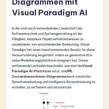
Diagrammen mit
r
Visual Paradigm AI
m
a
n
In der sich rasch entwickelnden Landschaft der
Softwaretechnik und Systemgestaltung ist die
-
Fähigkeit, komplexe Objektverhaltensweisen zu
L
visualisieren, von entscheidender Bedeutung. Visual
Paradigm hat einen transformierenden Ansatz für diese
a
Herausforderung eingeführt, indem es generative KI in
t
seine Modellierungsplattform integriert hat. Dieser
umfassende Leitfaden beschreibt, wie man die
Visual
e
Paradigm AI-Plattform
nutzt, um
UML
s
Zustandsmaschinen-Diagramme
durch natürliche
Sprachverarbeitung und intelligente Automatisierung zu
t
erstellen, zu verfeinern und umzusetzen.
in
A
I