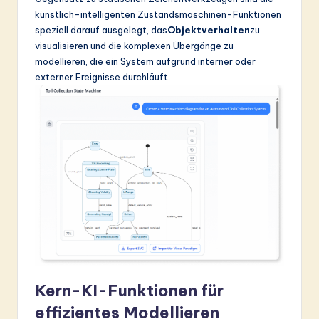
ti
künstlich-intelligenten Zustandsmaschinen-Funktionen
o
speziell darauf ausgelegt, das
Objektverhalten
zu
visualisieren und die komplexen Übergänge zu
n
modellieren, die ein System aufgrund interner oder
externer Ereignisse durchläuft.
Kern-KI-Funktionen für
effizientes Modellieren