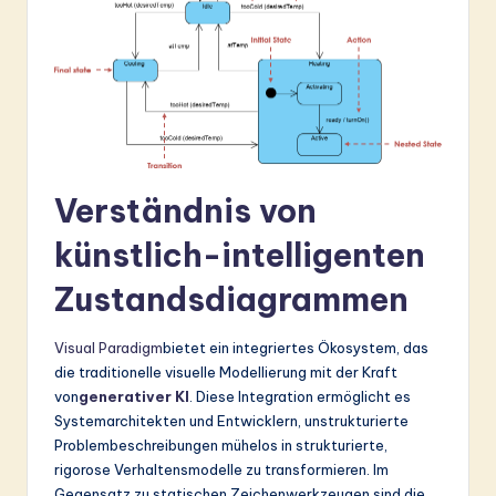
&
S
o
ft
w
Verständnis von
a
r
künstlich-intelligenten
e
Zustandsdiagrammen
In
Visual Paradigm
bietet ein integriertes Ökosystem, das
n
die traditionelle visuelle Modellierung mit der Kraft
o
von
generativer KI
. Diese Integration ermöglicht es
Systemarchitekten und Entwicklern, unstrukturierte
v
Problembeschreibungen mühelos in strukturierte,
a
rigorose Verhaltensmodelle zu transformieren. Im
Gegensatz zu statischen Zeichenwerkzeugen sind die