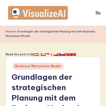
Skip
to
content
V
is
Home
»
Grundlagen der strategischen Planung mit dem Business
Motivation Model
u
a
li
Read this post in:
z
Posted
Business Motivation Model
e
in
Grundlagen der
A
I
strategischen
G
Planung mit dem
e