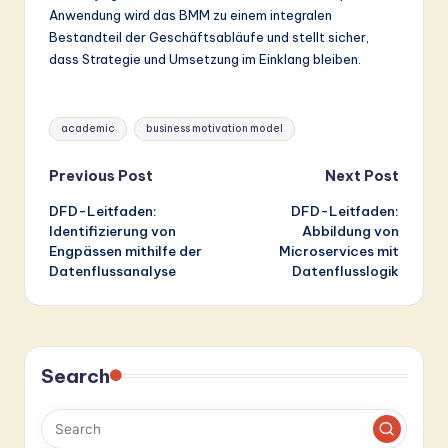
Anwendung wird das BMM zu einem integralen
Bestandteil der Geschäftsabläufe und stellt sicher,
dass Strategie und Umsetzung im Einklang bleiben.
Tags:
academic
business motivation model
Post
Previous Post
Next Post
DFD-Leitfaden:
DFD-Leitfaden:
navigation
Identifizierung von
Abbildung von
Engpässen mithilfe der
Microservices mit
Datenflussanalyse
Datenflusslogik
Search