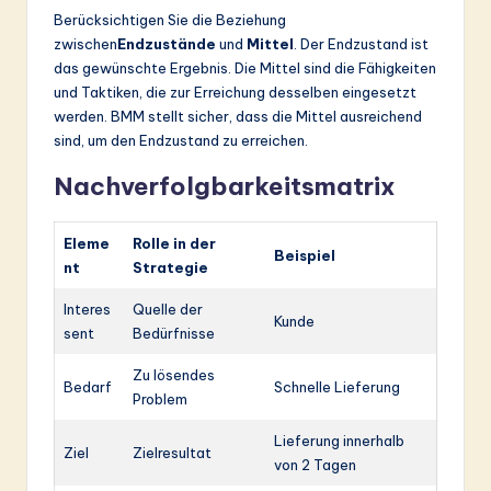
Berücksichtigen Sie die Beziehung
zwischen
Endzustände
und
Mittel
. Der Endzustand ist
das gewünschte Ergebnis. Die Mittel sind die Fähigkeiten
und Taktiken, die zur Erreichung desselben eingesetzt
werden. BMM stellt sicher, dass die Mittel ausreichend
sind, um den Endzustand zu erreichen.
Nachverfolgbarkeitsmatrix
Eleme
Rolle in der
Beispiel
nt
Strategie
Interes
Quelle der
Kunde
sent
Bedürfnisse
Zu lösendes
Bedarf
Schnelle Lieferung
Problem
Lieferung innerhalb
Ziel
Zielresultat
von 2 Tagen