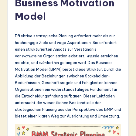
Business Motivation
r
m
Model
a
n
Effektive strategische Planung erfordert mehr als nur
-
hochrangige Ziele und vage Aspirationen. Sie erfordert
einen strukturierten Ansatz zur Verständnis
L
von
warum
eine Organisation existiert,
was
sie erreichen
a
möchte, und
wie
dorthin gelangen wird. Das Business
Motivation Model (BMM) bietet diese Struktur. Durch die
t
Abbildung der Beziehungen zwischen Stakeholder-
e
Bedürfnissen, Geschäftsregeln und Fähigkeiten können
Organisationen ein widerstandsfähiges Fundament für
s
die Entscheidungsfindung aufbauen. Dieser Leitfaden
t
untersucht die wesentlichen Bestandteile der
strategischen Planung aus der Perspektive des BMM und
in
bietet einen klaren Weg zur Ausrichtung und Umsetzung.
A
I