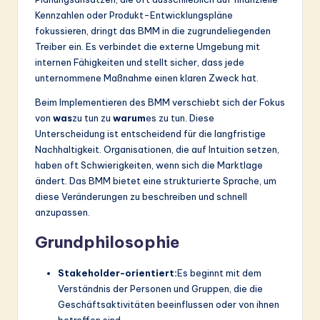
ti
Kennzahlen oder Produkt-Entwicklungspläne
o
fokussieren, dringt das BMM in die zugrundeliegenden
Treiber ein. Es verbindet die externe Umgebung mit
n
internen Fähigkeiten und stellt sicher, dass jede
unternommene Maßnahme einen klaren Zweck hat.
Beim Implementieren des BMM verschiebt sich der Fokus
von
was
zu tun zu
warum
es zu tun. Diese
Unterscheidung ist entscheidend für die langfristige
Nachhaltigkeit. Organisationen, die auf Intuition setzen,
haben oft Schwierigkeiten, wenn sich die Marktlage
ändert. Das BMM bietet eine strukturierte Sprache, um
diese Veränderungen zu beschreiben und schnell
anzupassen.
Grundphilosophie
Stakeholder-orientiert:
Es beginnt mit dem
Verständnis der Personen und Gruppen, die die
Geschäftsaktivitäten beeinflussen oder von ihnen
betroffen sind.