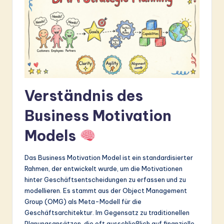
&
S
o
ft
w
Verständnis des
a
r
Business Motivation
e
Models
In
Das Business Motivation Model ist ein standardisierter
n
Rahmen, der entwickelt wurde, um die Motivationen
o
hinter Geschäftsentscheidungen zu erfassen und zu
modellieren. Es stammt aus der Object Management
v
Group (OMG) als Meta-Modell für die
a
Geschäftsarchitektur. Im Gegensatz zu traditionellen
Planungsansätzen, die oft ausschließlich auf finanzielle