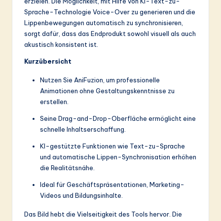
erzielen. Die Möglichkeit, mit Hilfe von KI-Text-zu-
ti
Sprache-Technologie Voice-Over zu generieren und die
o
Lippenbewegungen automatisch zu synchronisieren,
sorgt dafür, dass das Endprodukt sowohl visuell als auch
n
akustisch konsistent ist.
Kurzübersicht
Nutzen Sie AniFuzion, um professionelle
Animationen ohne Gestaltungskenntnisse zu
erstellen.
Seine Drag-and-Drop-Oberfläche ermöglicht eine
schnelle Inhaltserschaffung.
KI-gestützte Funktionen wie Text-zu-Sprache
und automatische Lippen-Synchronisation erhöhen
die Realitätsnähe.
Ideal für Geschäftspräsentationen, Marketing-
Videos und Bildungsinhalte.
Das Bild hebt die Vielseitigkeit des Tools hervor. Die