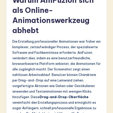
Warum AniFuzion sich
&
als Online-
S
Animationswerkzeug
o
abhebt
ft
w
Die Erstellung professioneller Animationen war früher ein
komplexer, zeitaufwändiger Prozess, der spezialisierte
a
Software und Fachkenntnisse erforderte. AniFuzion
r
verändert dies, indem es eine benutzerfreundliche,
browserbasierte Plattform anbietet, die Animationen für
e
alle zugänglich macht. Der Screenshot zeigt einen
In
nahtlosen Arbeitsablauf: Benutzer können Charaktere
per Drag-and-Drop auf eine Leinwand ziehen,
n
vorgefertigte Aktionen wie Gehen oder Gestikulieren
o
anwenden und Textanimationen mit wenigen Klicks
hinzufügen. Diese
Drag-and-Drop-Oberfläche
v
vereinfacht den Erstellungsprozess und ermöglicht es
a
sogar Anfängern, schnell professionelle Ergebnisse zu