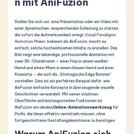
n mit AniFuzion
r
m
Stellen Sie sich vor, eine Präsentation oder ein Video mit
a
einer dynamischen, ansprechenden Einleitung zu starten,
n
die sofort die Aufmerksamkeit erregt.
Visual Paradigms
Animation Maker
, bekannt als AniFuzion, macht es
-
einfach, solche hochwirksamen Inhalte zu erstellen. Das
L
Bild zeigt eine lebendige, professionelle Animation mit
zwei 3D-Charakteren – einer Frau in einem weißen
a
Hemd und einem Mann in einem blauen Hemd und einer
t
Krawatte – die sich als „Strategische Edge Berater“
vorstellen. Dies ist ein perfektes Beispiel dafür, wie
e
AniFuzion einfache Konzepte in überzeugende visuelle
s
Geschichten verwandelt. Mit seiner intuitiven
Oberfläche und leistungsstarken Funktionen ist
t
AniFuzion ein ideales
Online-Animationswerkzeug
für
in
Profis, die Ideen effektiv vermitteln müssen, ohne
fortgeschrittene Gestaltungskenntnisse zu benötigen.
A
I