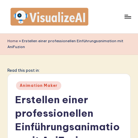
Skip
to
content
V
is
Home
»
Erstellen einer professionellen Einführungsanimation mit
AniFuzion
u
a
li
Read this post in:
z
Posted
Animation Maker
e
in
Erstellen einer
A
professionellen
I
G
Einführungsanimatio
e