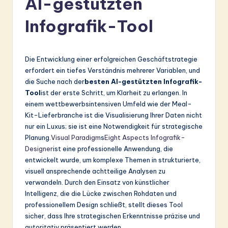
AI-gestützten
r
Infografik-Tool
m
a
n
Die Entwicklung einer erfolgreichen Geschäftstrategie
erfordert ein tiefes Verständnis mehrerer Variablen, und
-
die Suche nach der
besten AI-gestützten Infografik-
L
Tool
ist der erste Schritt, um Klarheit zu erlangen. In
einem wettbewerbsintensiven Umfeld wie der Meal-
a
Kit-Lieferbranche ist die Visualisierung Ihrer Daten nicht
t
nur ein Luxus; sie ist eine Notwendigkeit für strategische
Planung.
Visual Paradigm
s
Eight Aspects Infografik-
e
Designer
ist eine professionelle Anwendung, die
s
entwickelt wurde, um komplexe Themen in strukturierte,
visuell ansprechende achtteilige Analysen zu
t
verwandeln. Durch den Einsatz von künstlicher
in
Intelligenz, die die Lücke zwischen Rohdaten und
professionellem Design schließt, stellt dieses Tool
A
sicher, dass Ihre strategischen Erkenntnisse präzise und
I
autoritativ präsentiert werden.