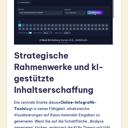
ti
o
n
Strategische
Rahmenwerke und kI-
gestützte
Inhaltserschaffung
Die zentrale Stärke dieses
Online-Infografik-
Tools
liegt in seiner Fähigkeit, inhaltsreiche
Visualisierungen auf Basis minimaler Eingaben zu
generieren. Wenn Sie auf die Schaltfläche „Analyse
generieren“ klicken, analysiert die KI Ihr Thema und füllt