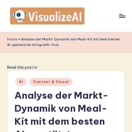
Skip
to
content
V
is
Home
»
Analyse der Markt-Dynamik von Meal-Kit mit dem besten
AI-gestützten Infografik-Tool
u
a
li
Read this post in:
z
Posted
AI
Content & Visual
e
in
Analyse der Markt-
A
Dynamik von Meal-
I
G
Kit mit dem besten
e