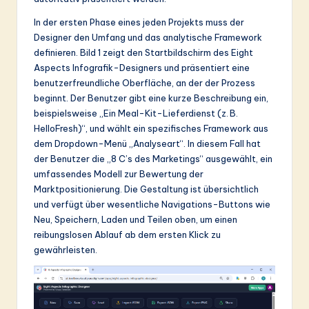
&
In der ersten Phase eines jeden Projekts muss der
Designer den Umfang und das analytische Framework
S
definieren. Bild 1 zeigt den Startbildschirm des Eight
o
Aspects Infografik-Designers und präsentiert eine
benutzerfreundliche Oberfläche, an der der Prozess
ft
beginnt. Der Benutzer gibt eine kurze Beschreibung ein,
w
beispielsweise „Ein Meal-Kit-Lieferdienst (z. B.
HelloFresh)“, und wählt ein spezifisches Framework aus
a
dem Dropdown-Menü „Analyseart“. In diesem Fall hat
r
der Benutzer die „8 C’s des Marketings“ ausgewählt, ein
umfassendes Modell zur Bewertung der
e
Marktpositionierung. Die Gestaltung ist übersichtlich
In
und verfügt über wesentliche Navigations-Buttons wie
Neu, Speichern, Laden und Teilen oben, um einen
n
reibungslosen Ablauf ab dem ersten Klick zu
o
gewährleisten.
v
a