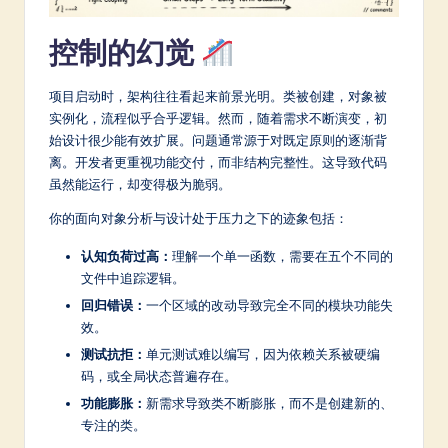
a
控制的幻觉
t
e
项目启动时，架构往往看起来前景光明。类被创建，对象被
实例化，流程似乎合乎逻辑。然而，随着需求不断演变，初
s
始设计很少能有效扩展。问题通常源于对既定原则的逐渐背
t
离。开发者更重视功能交付，而非结构完整性。这导致代码
虽然能运行，却变得极为脆弱。
in
你的面向对象分析与设计处于压力之下的迹象包括：
A
I
认知负荷过高：
理解一个单一函数，需要在五个不同的
文件中追踪逻辑。
&
回归错误：
一个区域的改动导致完全不同的模块功能失
S
效。
o
测试抗拒：
单元测试难以编写，因为依赖关系被硬编
码，或全局状态普遍存在。
ft
功能膨胀：
新需求导致类不断膨胀，而不是创建新的、
w
专注的类。