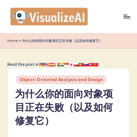
Skip
to
content
V
is
Home
»
为什么你的面向对象项目正在失败（以及如何修复它）
u
a
Read this post in:
li
Posted
z
Object-Oriented Analysis and Design
in
e
为什么你的面向对象项
A
目正在失败（以及如何
I
修复它）
S
i