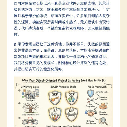
m
面向对象编程长期以来一直是企业软件开发的支柱。其承诺
极具诱惑力：封装、继承和多态性本应创造出模块化、可扩
p
展且易于维护的系统。然而在实践中，许多项目却陷入复杂
li
性的泥潭。功能实现所需时间越来越长，无关模块中出现错
误，代码库演变成一个错综复杂的依赖网络，无人敢轻易触
fi
碰。
e
如果你发现自己处于这种境地，你并不孤单。失败的原因通
d
常并非语言本身，而是设计原则的误用。本指南将探讨面向
对象项目失败的根本原因，并提供一条结构化的修复路径。
C
我们将分析常见的反模式，剖析核心设计原则的违背之处，
hi
并提出切实可行的稳定化策略。
n
e
s
e
-
L