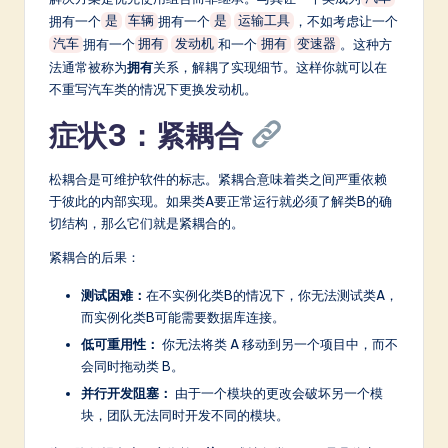
拥有一个
拥有一个
，不如考虑让一个
是
车辆
是
运输工具
拥有一个
和一个
。这种方
汽车
拥有
发动机
拥有
变速器
法通常被称为
拥有
关系，解耦了实现细节。这样你就可以在
不重写汽车类的情况下更换发动机。
症状3：紧耦合
松耦合是可维护软件的标志。紧耦合意味着类之间严重依赖
于彼此的内部实现。如果类A要正常运行就必须了解类B的确
切结构，那么它们就是紧耦合的。
紧耦合的后果：
测试困难：
在不实例化类B的情况下，你无法测试类A，
而实例化类B可能需要数据库连接。
低可重用性：
你无法将类 A 移动到另一个项目中，而不
会同时拖动类 B。
并行开发阻塞：
由于一个模块的更改会破坏另一个模
块，团队无法同时开发不同的模块。