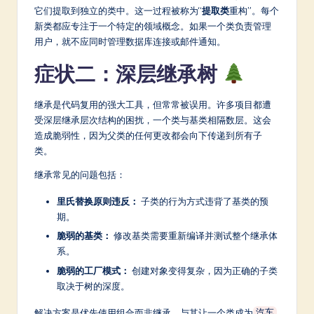
它们提取到独立的类中。这一过程被称为“
提取类
重构”。每个
新类都应专注于一个特定的领域概念。如果一个类负责管理
用户，就不应同时管理数据库连接或邮件通知。
症状二：深层继承树
继承是代码复用的强大工具，但常常被误用。许多项目都遭
受深层继承层次结构的困扰，一个类与基类相隔数层。这会
造成脆弱性，因为父类的任何更改都会向下传递到所有子
类。
继承常见的问题包括：
里氏替换原则违反：
子类的行为方式违背了基类的预
期。
脆弱的基类：
修改基类需要重新编译并测试整个继承体
系。
脆弱的工厂模式：
创建对象变得复杂，因为正确的子类
取决于树的深度。
解决方案是优先使用组合而非继承。与其让一个类成为
汽车