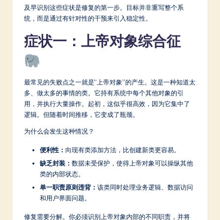
a
及早识别这些症状是修复的第一步。目标并非重写整个系
r
统，而是通过有针对性的干预来引入稳定性。
e
症状一：上帝对象综合征
In
n
o
最常见的失败点之一就是“上帝对象”的产生。这是一种知道太
多、做太多的事情的类。它持有系统中每个其他对象的引
v
用，并执行大量操作。起初，这似乎很高效，因为它集中了
a
逻辑。但随着时间推移，它变成了瓶颈。
ti
为什么会发生这种情况？
o
便利性：
向现有类添加方法，比创建新类更容易。
n
缺乏封装：
数据未受保护，使得上帝对象可以操纵其他
类的内部状态。
单一职责原则违背：
该类同时处理业务逻辑、数据访问
和用户界面问题。
修复需要分解。你必须识别上帝对象内部的不同职责，并将