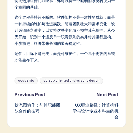
优先选择组合而非继承，你可以将一个脆弱的系统转变为一
个稳固的基础。
这个过程是持续不断的。软件架构不是一次性的成就；而是
一种持续的维护与改进实践。随着团队壮大和需求变化，设
计必须随之演变，以支持这些变化而不损害其完整性。从今
天开始，识别一个违反单一职责原则的类并对其进行重构。
小步前进，终将带来长期的显著稳定性。
记住，目标不是完美，而是可维护性。一个易于更改的系统
才能生存下来。
Tags:
academic
object-oriented analysis and design
Post
Previous Post
Next Post
状态图协作：与跨职能团
UX职业路径：计算机科
navigation
队合作的技巧
学与设计专业本科生的机
会