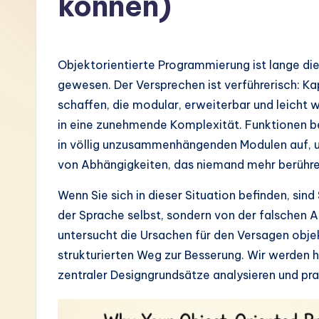
können)
G
e
Objektorientierte Programmierung ist lange d
r
gewesen. Der Versprechen ist verführerisch: K
schaffen, die modular, erweiterbar und leicht w
m
in eine zunehmende Komplexität. Funktionen b
a
in völlig unzusammenhängenden Modulen auf, 
von Abhängigkeiten, das niemand mehr berühr
n
Wenn Sie sich in dieser Situation befinden, sind
-
der Sprache selbst, sondern von der falschen 
L
untersucht die Ursachen für den Versagen objek
strukturierten Weg zur Besserung. Wir werden h
a
zentraler Designgrundsätze analysieren und prak
t