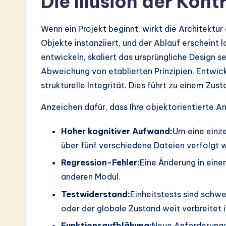
Die Illusion der Kont
a
r
Wenn ein Projekt beginnt, wirkt die Architektur
Objekte instanziiert, und der Ablauf erscheint
e
entwickeln, skaliert das ursprüngliche Design se
In
Abweichung von etablierten Prinzipien. Entwick
strukturelle Integrität. Dies führt zu einem Zust
n
Anzeichen dafür, dass Ihre objektorientierte An
o
Hoher kognitiver Aufwand:
Um eine einze
v
über fünf verschiedene Dateien verfolgt 
a
Regression-Fehler:
Eine Änderung in einem
ti
anderen Modul.
Testwiderstand:
Einheitstests sind schwe
o
oder der globale Zustand weit verbreitet i
n
Funktionsaufblähung:
Neue Anforderunge