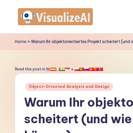
Skip
to
V
content
is
Home
»
Warum Ihr objektorientiertes Projekt scheitert (und
u
a
Read this post in:
li
Posted
Object-Oriented Analysis and Design
z
in
Warum Ihr objekto
e
scheitert (und wi
A
I