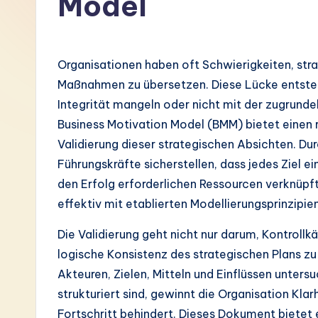
Model
G
e
Organisationen haben oft Schwierigkeiten, str
r
Maßnahmen zu übersetzen. Diese Lücke entsteht 
Integrität mangeln oder nicht mit der zugrund
m
Business Motivation Model (BMM) bietet einen 
a
Validierung dieser strategischen Absichten. 
Führungskräfte sicherstellen, dass jedes Ziel e
n
den Erfolg erforderlichen Ressourcen verknüpft
-
effektiv mit etablierten Modellierungsprinzipie
L
Die Validierung geht nicht nur darum, Kontroll
logische Konsistenz des strategischen Plans z
a
Akteuren, Zielen, Mitteln und Einflüssen unte
t
strukturiert sind, gewinnt die Organisation Kla
Fortschritt behindert. Dieses Dokument bietet 