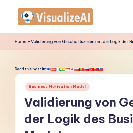
Skip
to
V
content
is
Home
»
Validierung von Geschäftszielen mit der Logik des 
u
a
Read this post in:
li
Posted
Business Motivation Model
z
in
Validierung von G
e
der Logik des Bus
A
I