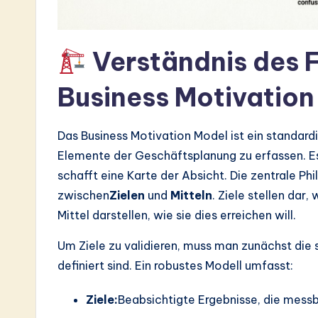
a
r
Verständnis des 
e
Business Motivation
In
n
Das Business Motivation Model ist ein standardi
Elemente der Geschäftsplanung zu erfassen. Es
o
schafft eine Karte der Absicht. Die zentrale P
v
zwischen
Zielen
und
Mitteln
. Ziele stellen dar
Mittel darstellen, wie sie dies erreichen will.
a
Um Ziele zu validieren, muss man zunächst die
ti
definiert sind. Ein robustes Modell umfasst:
o
Ziele:
Beabsichtigte Ergebnisse, die messba
n