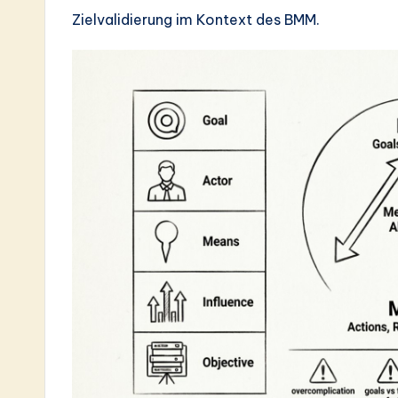
e
Zielvalidierung im Kontext des BMM.
s
t
in
A
I
&
S
o
ft
w