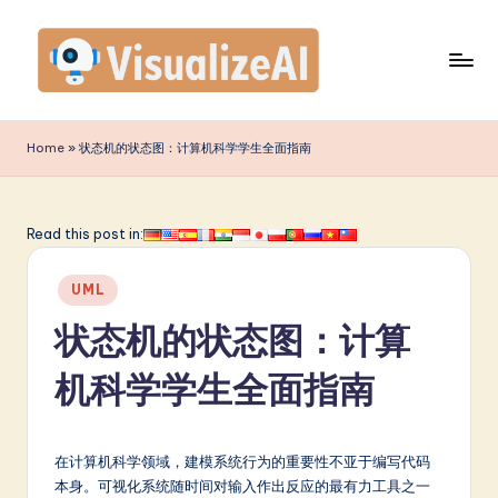
Skip
to
content
V
is
Home
»
状态机的状态图：计算机科学学生全面指南
u
a
Read this post in:
li
Posted
z
UML
in
e
状态机的状态图：计算
A
机科学学生全面指南
I
S
在计算机科学领域，建模系统行为的重要性不亚于编写代码
i
本身。可视化系统随时间对输入作出反应的最有力工具之一