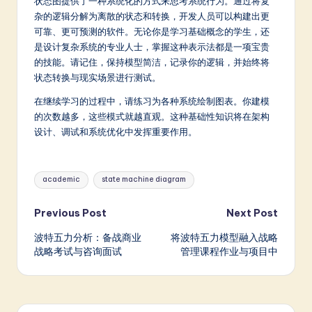
状态图提供了一种系统化的方式来思考系统行为。通过将复
杂的逻辑分解为离散的状态和转换，开发人员可以构建出更
可靠、更可预测的软件。无论你是学习基础概念的学生，还
是设计复杂系统的专业人士，掌握这种表示法都是一项宝贵
的技能。请记住，保持模型简洁，记录你的逻辑，并始终将
状态转换与现实场景进行测试。
在继续学习的过程中，请练习为各种系统绘制图表。你建模
的次数越多，这些模式就越直观。这种基础性知识将在架构
设计、调试和系统优化中发挥重要作用。
Tags:
academic
state machine diagram
Post
Previous Post
Next Post
波特五力分析：备战商业
将波特五力模型融入战略
navigation
战略考试与咨询面试
管理课程作业与项目中