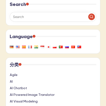
Search
Language
分类
Agile
AI
AI Chatbot
AI Powered Image Translator
AI Visual Modeling