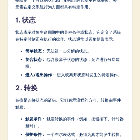
要绘制一个有效的状态图，必须理解其基本构成要素。每个
a
元素在定义系统行为方面都具有特定作用。
r
1. 状态
e
In
状态表示对象生命周期中的某种条件或状态。它定义了系统
在特定时刻正在执行的操作。状态通常以圆角矩形表示。
n
简单状态：
无法进一步分解的状态。
o
复合状态：
包含嵌套子状态的状态，允许进行分层建
v
模。
a
进入/退出操作：
进入或离开状态时发生的特定操作。
ti
2. 转换
o
转换是连接状态的箭头。它们表示流程的方向。转换由事件
n
触发。
触发条件：
触发转换的事件（例如，按钮按下、计时器
超时）。
保护条件：
一个布尔表达式，必须为真才能发生转换。