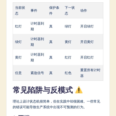
当前状
保护条
下一状
事件
动作
态
件
态
计时器到
红灯
真
绿灯
开启绿灯
期
计时器到
绿灯
真
黄灯
开启黄灯
期
计时器到
黄灯
真
红灯
开启红灯
期
重置所有计时
任意
紧急信号
真
红色
器
常见陷阱与反模式
理论上设计状态机很简单，但在实践中却很困难。一些常见
的错误可能导致生产系统中出现不可预测的行为。