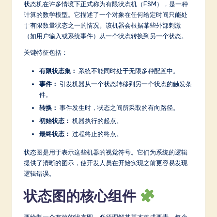
状态机在许多情境下正式称为有限状态机（FSM），是一种
a
计算的数学模型。它描述了一个对象在任何给定时间只能处
于有限数量状态之一的情况。该机器会根据某些外部刺激
t
（如用户输入或系统事件）从一个状态转换到另一个状态。
e
关键特征包括：
s
有限状态集：
系统不能同时处于无限多种配置中。
t
事件：
引发机器从一个状态转移到另一个状态的触发条
in
件。
A
转换：
事件发生时，状态之间所采取的有向路径。
初始状态：
机器执行的起点。
I
最终状态：
过程终止的终点。
&
状态图是用于表示这些机器的视觉符号。它们为系统的逻辑
S
提供了清晰的图示，使开发人员在开始实现之前更容易发现
o
逻辑错误。
ft
状态图的核心组件
w