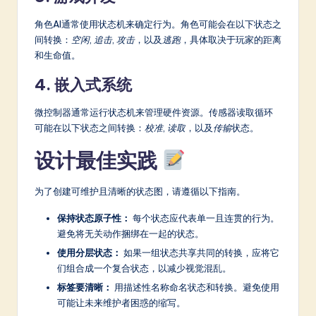
角色AI通常使用状态机来确定行为。角色可能会在以下状态之
间转换：
空闲
,
追击
,
攻击
，以及
逃跑
，具体取决于玩家的距离
和生命值。
4. 嵌入式系统
微控制器通常运行状态机来管理硬件资源。传感器读取循环
可能在以下状态之间转换：
校准
,
读取
，以及
传输
状态。
设计最佳实践
为了创建可维护且清晰的状态图，请遵循以下指南。
保持状态原子性：
每个状态应代表单一且连贯的行为。
避免将无关动作捆绑在一起的状态。
使用分层状态：
如果一组状态共享共同的转换，应将它
们组合成一个复合状态，以减少视觉混乱。
标签要清晰：
用描述性名称命名状态和转换。避免使用
可能让未来维护者困惑的缩写。