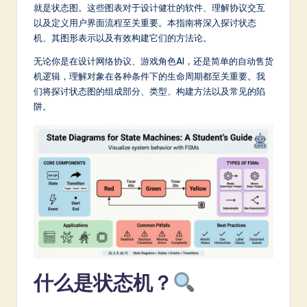
m
就是状态图。这些图表对于设计健壮的软件、理解协议交互
以及定义用户界面流程至关重要。本指南将深入探讨状态
p
机、其图形表示以及有效构建它们的方法论。
li
无论你是在设计网络协议、游戏角色AI，还是简单的自动售货
fi
机逻辑，理解对象在各种条件下的生命周期都至关重要。我
们将探讨状态图的组成部分、类型、构建方法以及常见的陷
e
阱。
d
C
hi
n
e
s
e
什么是状态机？
-
L