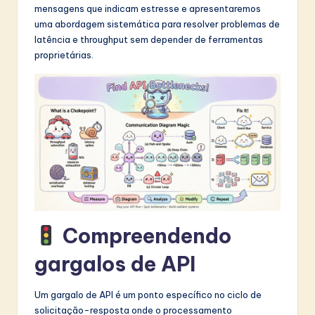
mensagens que indicam estresse e apresentaremos
t
uma abordagem sistemática para resolver problemas de
in
latência e throughput sem depender de ferramentas
proprietárias.
A
I
&
S
o
f
t
w
Compreendendo
a
gargalos de API
r
e
Um gargalo de API é um ponto específico no ciclo de
solicitação-resposta onde o processamento