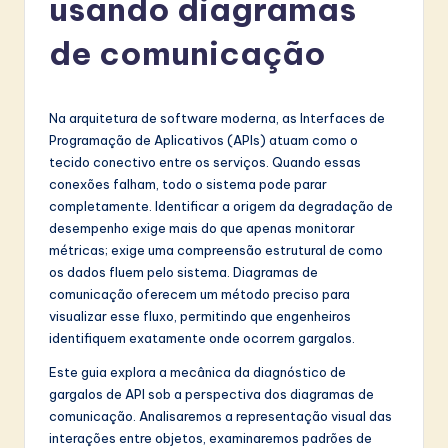
usando diagramas
r
t
de comunicação
u
g
Na arquitetura de software moderna, as Interfaces de
u
Programação de Aplicativos (APIs) atuam como o
tecido conectivo entre os serviços. Quando essas
e
conexões falham, todo o sistema pode parar
s
completamente. Identificar a origem da degradação de
desempenho exige mais do que apenas monitorar
e
métricas; exige uma compreensão estrutural de como
-
os dados fluem pelo sistema. Diagramas de
comunicação oferecem um método preciso para
L
visualizar esse fluxo, permitindo que engenheiros
a
identifiquem exatamente onde ocorrem gargalos.
t
Este guia explora a mecânica da diagnóstico de
gargalos de API sob a perspectiva dos diagramas de
e
comunicação. Analisaremos a representação visual das
s
interações entre objetos, examinaremos padrões de