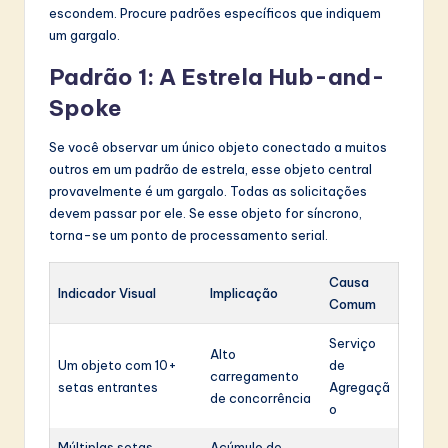
escondem. Procure padrões específicos que indiquem
um gargalo.
Padrão 1: A Estrela Hub-and-
Spoke
Se você observar um único objeto conectado a muitos
outros em um padrão de estrela, esse objeto central
provavelmente é um gargalo. Todas as solicitações
devem passar por ele. Se esse objeto for síncrono,
torna-se um ponto de processamento serial.
Causa
Indicador Visual
Implicação
Comum
Serviço
Alto
Um objeto com 10+
de
carregamento
setas entrantes
Agregaçã
de concorrência
o
Múltiplas setas
Acúmulo de