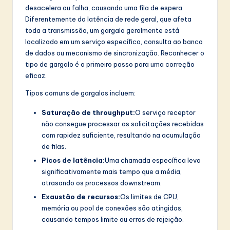
I
desacelera ou falha, causando uma fila de espera.
n
Diferentemente da latência de rede geral, que afeta
toda a transmissão, um gargalo geralmente está
n
localizado em um serviço específico, consulta ao banco
o
de dados ou mecanismo de sincronização. Reconhecer o
tipo de gargalo é o primeiro passo para uma correção
v
eficaz.
a
Tipos comuns de gargalos incluem:
ti
Saturação de throughput:
O serviço receptor
o
não consegue processar as solicitações recebidas
com rapidez suficiente, resultando na acumulação
n
de filas.
Picos de latência:
Uma chamada específica leva
significativamente mais tempo que a média,
atrasando os processos downstream.
Exaustão de recursos:
Os limites de CPU,
memória ou pool de conexões são atingidos,
causando tempos limite ou erros de rejeição.