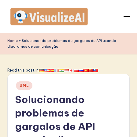
Skip
to
content
V
is
Home
»
Solucionando problemas de gargalos de API usando
diagramas de comunicação
u
a
li
Read this post in:
z
Posted
UML
e
in
Solucionando
A
I
problemas de
P
gargalos de API
o