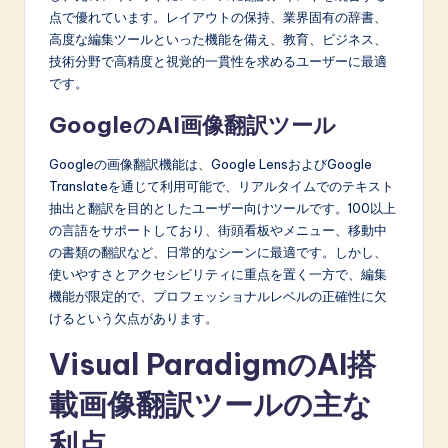
n
点で優れています。レイアウトの保持、業界固有の辞書、
o
高度な編集ツールといった機能を備え、教育、ビジネス、
技術分野で高精度と視覚的一貫性を求めるユーザーに最適
v
です。
a
GoogleのAI画像翻訳ツール
ti
Googleの画像翻訳機能は、Google LensおよびGoogle
o
Translateを通じて利用可能で、リアルタイムでのテキスト
n
抽出と翻訳を目的としたユーザー向けツールです。100以上
の言語をサポートしており、街頭看板やメニュー、移動中
の書類の翻訳など、日常的なシーンに最適です。しかし、
使いやすさとアクセシビリティに重点を置く一方で、編集
機能が限定的で、プロフェッショナルレベルの正確性に欠
けるという欠点があります。
Visual ParadigmのAI搭
載画像翻訳ツールの主な
利点