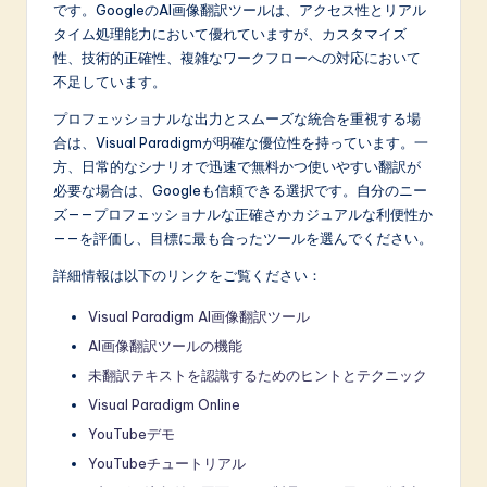
です。GoogleのAI画像翻訳ツールは、アクセス性とリアル
タイム処理能力において優れていますが、カスタマイズ
性、技術的正確性、複雑なワークフローへの対応において
不足しています。
プロフェッショナルな出力とスムーズな統合を重視する場
合は、Visual Paradigmが明確な優位性を持っています。一
方、日常的なシナリオで迅速で無料かつ使いやすい翻訳が
必要な場合は、Googleも信頼できる選択です。自分のニー
ズ——プロフェッショナルな正確さかカジュアルな利便性か
——を評価し、目標に最も合ったツールを選んでください。
詳細情報は以下のリンクをご覧ください：
Visual Paradigm AI画像翻訳ツール
AI画像翻訳ツールの機能
未翻訳テキストを認識するためのヒントとテクニック
Visual Paradigm Online
YouTubeデモ
YouTubeチュートリアル