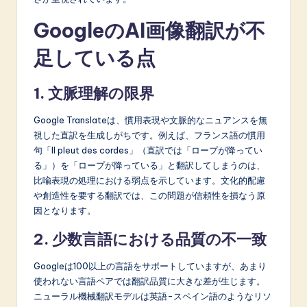
GoogleのAI画像翻訳が不
足している点
1. 文脈理解の限界
Google Translateは、慣用表現や文脈的なニュアンスを無
視した直訳を生成しがちです。例えば、フランス語の慣用
句「Il pleut des cordes」（直訳では「ロープが降ってい
る」）を「ロープが降っている」と翻訳してしまうのは、
比喩表現の処理における弱点を示しています。文化的配慮
や創造性を要する翻訳では、この問題が信頼性を損なう原
因となります。
2. 少数言語における品質の不一致
Googleは100以上の言語をサポートしていますが、あまり
使われない言語ペアでは翻訳品質に大きな差が生じます。
ニューラル機械翻訳モデルは英語-スペイン語のようなリソ