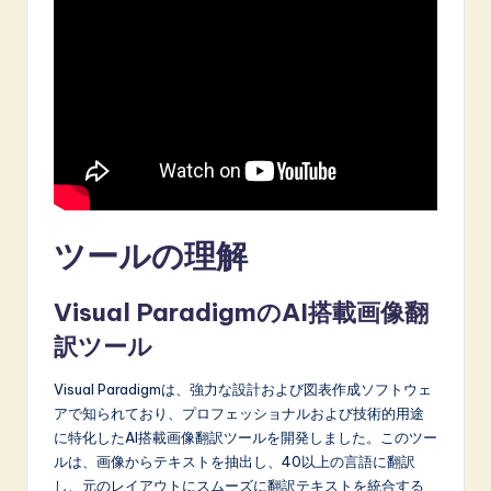
A
I
&
S
o
f
t
ツールの理解
w
Visual ParadigmのAI搭載画像翻
a
訳ツール
r
e
Visual Paradigmは、強力な設計および図表作成ソフトウェ
アで知られており、プロフェッショナルおよび技術的用途
I
に特化したAI搭載画像翻訳ツールを開発しました。このツー
n
ルは、画像からテキストを抽出し、40以上の言語に翻訳
し、元のレイアウトにスムーズに翻訳テキストを統合する