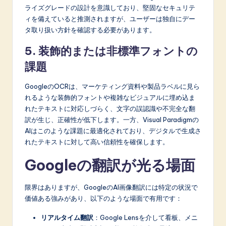
ライズグレードの設計を意識しており、堅固なセキュリテ
ィを備えていると推測されますが、ユーザーは独自にデー
タ取り扱い方針を確認する必要があります。
5. 装飾的または非標準フォントの
課題
GoogleのOCRは、マーケティング資料や製品ラベルに見ら
れるような装飾的フォントや複雑なビジュアルに埋め込ま
れたテキストに対応しづらく、文字の誤認識や不完全な翻
訳が生じ、正確性が低下します。一方、Visual Paradigmの
AIはこのような課題に最適化されており、デジタルで生成さ
れたテキストに対して高い信頼性を確保します。
Googleの翻訳が光る場面
限界はありますが、GoogleのAI画像翻訳には特定の状況で
価値ある強みがあり、以下のような場面で有用です：
リアルタイム翻訳
：Google Lensを介して看板、メニ