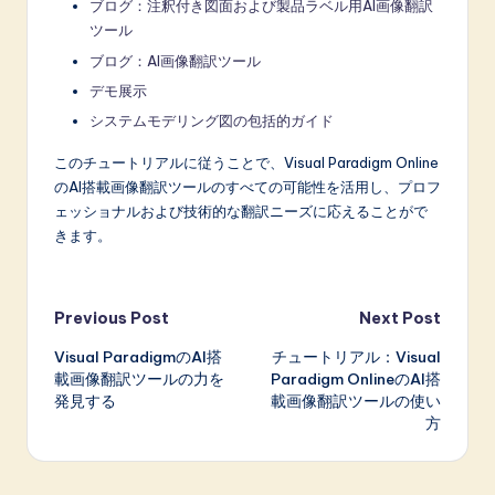
ブログ：注釈付き図面および製品ラベル用AI画像翻訳
ツール
ブログ：AI画像翻訳ツール
デモ展示
システムモデリング図の包括的ガイド
このチュートリアルに従うことで、Visual Paradigm Online
のAI搭載画像翻訳ツールのすべての可能性を活用し、プロフ
ェッショナルおよび技術的な翻訳ニーズに応えることがで
きます。
Post
Previous Post
Next Post
Visual ParadigmのAI搭
チュートリアル：Visual
navigation
載画像翻訳ツールの力を
Paradigm OnlineのAI搭
発見する
載画像翻訳ツールの使い
方