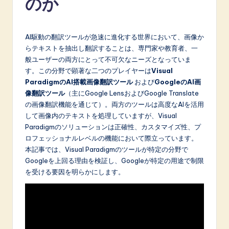
のか
p
a
AI駆動の翻訳ツールが急速に進化する世界において、画像か
n
らテキストを抽出し翻訳することは、専門家や教育者、一
e
般ユーザーの両方にとって不可欠なニーズとなっていま
す。この分野で顕著な二つのプレイヤーは
Visual
s
ParadigmのAI搭載画像翻訳ツール
および
GoogleのAI画
e
像翻訳ツール
（主にGoogle LensおよびGoogle Translate
の画像翻訳機能を通じて）。両方のツールは高度なAIを活用
-
して画像内のテキストを処理していますが、Visual
L
Paradigmのソリューションは正確性、カスタマイズ性、プ
ロフェッショナルレベルの機能において際立っています。
a
本記事では、Visual Paradigmのツールが特定の分野で
t
Googleを上回る理由を検証し、Googleが特定の用途で制限
を受ける要因を明らかにします。
e
s
t
in