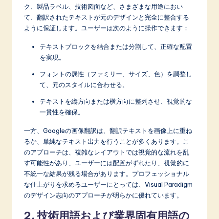
ク、製品ラベル、技術図面など、さまざまな用途におい
て、翻訳されたテキストが元のデザインと完全に整合する
ように保証します。ユーザーは次のように操作できます：
テキストブロックを結合または分割して、正確な配置
を実現。
フォントの属性（ファミリー、サイズ、色）を調整し
て、元のスタイルに合わせる。
テキストを縦方向または横方向に整列させ、視覚的な
一貫性を確保。
一方、Googleの画像翻訳は、翻訳テキストを画像上に重ね
るか、単純なテキスト出力を行うことが多くあります。こ
のアプローチは、複雑なレイアウトでは視覚的な流れを乱
す可能性があり、ユーザーには配置がずれたり、視覚的に
不統一な結果が残る場合があります。プロフェッショナル
な仕上がりを求めるユーザーにとっては、Visual Paradigm
のデザイン志向のアプローチが明らかに優れています。
2. 技術用語および業界固有用語の