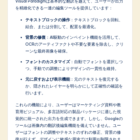
Visual Paradigmは基本的な翻訳を越えて、ユーザーが出力
を精緻化できる一連の編集ツールを提供しています：
テキストブロックの操作
：テキストブロックを回転、
結合、または分割して、配置を最適化。
背景の修復
：AI駆動のインペイント機能を活用して、
OCRのアーティファクトや不要な要素を除去し、クリ
ーンな最終画像を確保。
フォントのカスタマイズ
：自動でフォントを選択しつ
つ、手動での調整によりデザインの一貫性を維持。
元に戻すおよび表示機能
：元のテキストを復元する
か、隠されたレイヤーを明らかにして正確性の確認を
行います。
これらの機能により、ユーザーはマーケティング資料や教
育用ビジュアル、多言語対応の製品パッケージに適した視
覚的に統一された出力を生成できます。しかし、Googleの
ツールは画像内の翻訳後編集機能を備えていません。ユー
ザーはフォントの調整やテキストのずれの修正、背景の修
復が行えず、デザインに敏感な用途では利用が制限されま