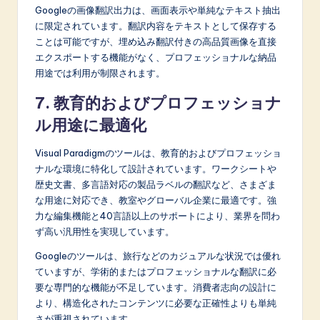
Googleの画像翻訳出力は、画面表示や単純なテキスト抽出
に限定されています。翻訳内容をテキストとして保存する
ことは可能ですが、埋め込み翻訳付きの高品質画像を直接
エクスポートする機能がなく、プロフェッショナルな納品
用途では利用が制限されます。
7. 教育的およびプロフェッショナ
ル用途に最適化
Visual Paradigmのツールは、教育的およびプロフェッショ
ナルな環境に特化して設計されています。ワークシートや
歴史文書、多言語対応の製品ラベルの翻訳など、さまざま
な用途に対応でき、教室やグローバル企業に最適です。強
力な編集機能と40言語以上のサポートにより、業界を問わ
ず高い汎用性を実現しています。
Googleのツールは、旅行などのカジュアルな状況では優れ
ていますが、学術的またはプロフェッショナルな翻訳に必
要な専門的な機能が不足しています。消費者志向の設計に
より、構造化されたコンテンツに必要な正確性よりも単純
さが重視されています。