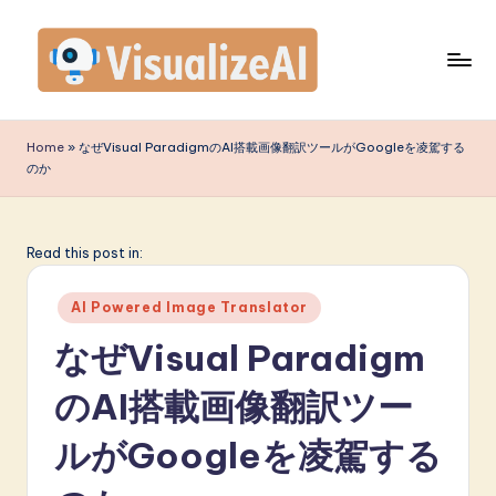
Skip
to
content
V
is
Home
»
なぜVisual ParadigmのAI搭載画像翻訳ツールがGoogleを凌駕する
のか
u
a
li
Read this post in:
z
Posted
AI Powered Image Translator
e
in
なぜVisual Paradigm
A
のAI搭載画像翻訳ツー
I
J
ルがGoogleを凌駕する
a