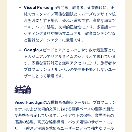
Visual Paradigm
専門家、教育者、企業向けに、正
確でカスタマイズ可能な翻訳とスムーズなデザイン統
合を必要とする場合、優れた選択です。高度な編集ツ
ール、バッチ処理、技術的正確性により、多言語マー
ケティング資料や技術マニュアル、教育コンテンツな
ど複雑なプロジェクトに最適です。
Google
スピードとアクセスのしやすさが最重要とな
るカジュアルでリアルタイムのシナリオで優れていま
す。広範な言語対応と無料アクセスにより、旅行者や
プロフェッショナルレベルの要件を必要としないユー
ザーにとって最適です。
結論
Visual ParadigmのAI搭載画像翻訳ツールは、プロフェッシ
ョナルおよび技術的文脈における画像ベースの翻訳の新た
な基準を設定しています。レイアウトの保持、業界固有の
用語の処理、高度な編集機能、バッチ処理のサポートによ
り、正確さと洗練を求めるユーザーにとって強力なツール