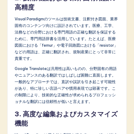
高精度
Visual Paradigmのツールは技術文書、注釈付き図面、業界
固有のコンテンツ向けに設計されています。医療、工学、
法務などの分野における専門用語の正確な翻訳を保証する
ために、専門用語辞書を活用しています。たとえば、医療
図面における「femur」や電子回路図における「resistor」
などの用語は、正確に翻訳され、規制産業にとって非常に
貴重です。
Google Translateは汎用性は高いものの、分野固有の用語
やニュアンスのある翻訳ではしばしば困難に直面します。
一般的なアプローチでは、直訳や誤訳を引き起こす可能性
があり、特に珍しい言語ペアや慣用表現では顕著です。こ
の制限により、技術的な正確性が求められるプロフェッシ
ョナルな翻訳には信頼性が低いと言えます。
3. 高度な編集およびカスタマイズ
機能