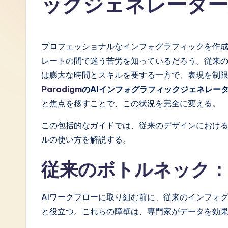
ックジェネレーター
J
a
プロフェッショナルなインフォグラフィックを作
p
レートの間で迷う苦労を知っているだろう。従来
は膨大な時間とスキルを要する一方で、表現を制
a
Paradigm
のAIインフォグラフィックジェネレー
n
と焦点を移すことで、この状況を完全に変える。
e
この包括的なガイドでは、従来のデザインにおけ
ルの使い方を解説する。
s
従来のボトルネック：
e
-
AIワークフローに取り組む前に、従来のインフォ
L
と役立つ。これらの障壁は、専門家がデータを効