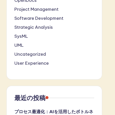
OpenDocs
Project Management
Software Development
Strategic Analysis
SysML
UML
Uncategorized
User Experience
最近の投稿
プロセス最適化：AIを活用したボトルネ