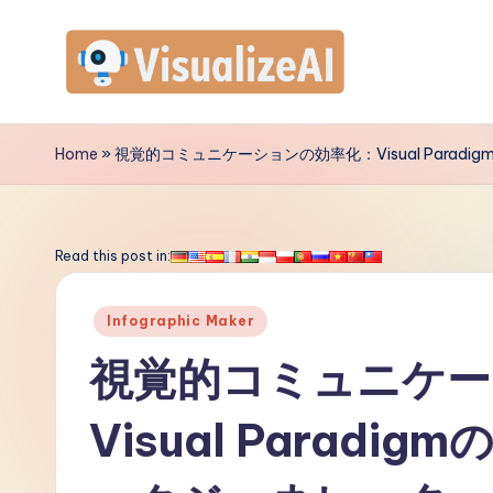
Skip
to
V
content
is
Home
»
視覚的コミュニケーションの効率化：Visual Para
u
a
Read this post in:
li
Posted
Infographic Maker
z
in
視覚的コミュニケー
e
Visual Parad
A
I