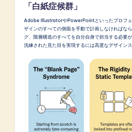
a
「白紙症候群」
t
Adobe IllustratorやPowerPointと
e
ザインのすべての側面を手動で計画しなければな
s
グ、階層構造のすべてを自分自身で担当する必要
洗練された見た目を実現するには高度なデザイン
t
i
n
A
I
&
S