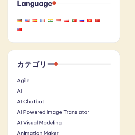
Language
カテゴリー
Agile
AI
AI Chatbot
AI Powered Image Translator
AI Visual Modeling
Animation Maker