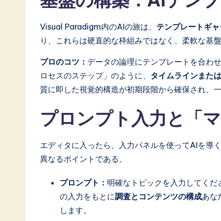
基盤の構築：AIテン
Visual Paradigm内のAIの旅は、
テンプレートギャ
り、これらは硬直的な枠組みではなく、柔軟な基
プロのコツ：
データの論理にテンプレートを合わ
ロセスのステップ」のように、
タイムラインまた
質に即した視覚的構造が初期段階から確保され、
プロンプト入力と「
エディタに入ったら、入力パネルを使ってAIを導
異なるポイントである。
プロンプト：
明確なトピックを入力してくだ
の入力をもとに
調査とコンテンツの構成
あな
します。