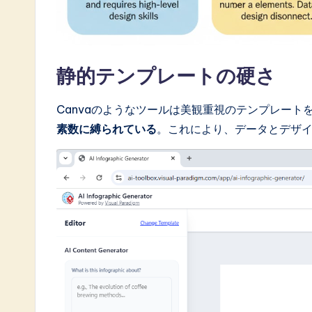
o
ft
w
静的テンプレートの硬さ
a
Canvaのようなツールは美観重視のテンプレート
r
素数に縛られている
。これにより、データとデザ
e
I
n
n
o
v