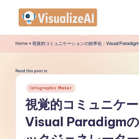
Skip
to
V
content
is
Home
»
視覚的コミュニケーションの効率化：Visual Para
u
a
Read this post in:
li
Posted
Infographic Maker
in
z
視覚的コミュニケー
e
Visual Parad
A
I