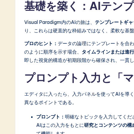
基礎を築く：AIテン
Visual Paradigm内のAIの旅は、
テンプレートギャ
り、これらは硬直的な枠組みではなく、柔軟な基
プロのヒント：
データの論理にテンプレートを合
のように順序を示す場合、
タイムラインまたは進
即した視覚的構造が初期段階から確保され、一貫
プロンプト入力と「
エディタに入ったら、入力パネルを使ってAIを導
異なるポイントである。
プロンプト：
明確なトピックを入力してくだ
AIはこの入力をもとに
研究とコンテンツの構
て機能します。