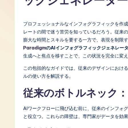
ックジェネレーター
J
a
プロフェッショナルなインフォグラフィックを作
p
レートの間で迷う苦労を知っているだろう。従来
膨大な時間とスキルを要する一方で、表現を制限
a
Paradigm
のAIインフォグラフィックジェネレー
n
生成へと焦点を移すことで、この状況を完全に変
e
この包括的なガイドでは、従来のデザインにおけ
ルの使い方を解説する。
s
従来のボトルネック：
e
-
AIワークフローに飛び込む前に、従来のインフォ
L
と役立つ。これらの障壁は、専門家がデータを効