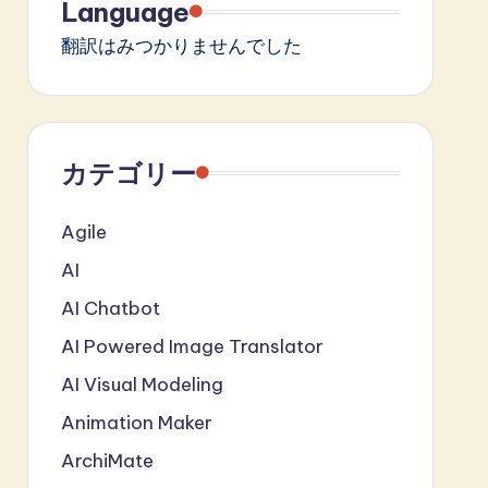
Language
翻訳はみつかりませんでした
カテゴリー
Agile
AI
AI Chatbot
AI Powered Image Translator
AI Visual Modeling
Animation Maker
ArchiMate