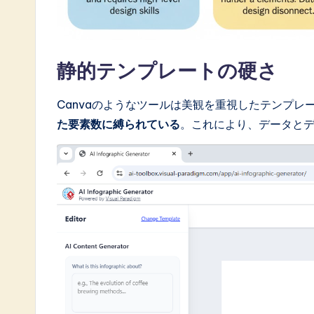
o
ft
静的テンプレートの硬さ
w
a
Canvaのようなツールは美観を重視したテンプ
た要素数に縛られている
。これにより、データと
r
e
I
n
n
o
v