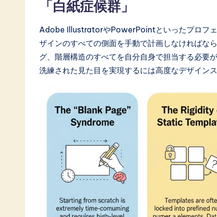
a
「白紙症候群」
t
Adobe IllustratorやPowerPointと
e
ザインのすべての側面を手動で計画しなければな
グ、階層構造のすべてを自分自身で担当する必要
s
洗練された見た目を実現するには高度なデザイン
t
i
n
A
I
&
S