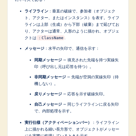
A
ライフライン
：垂直の破線で、参加者（オブジェク
I
ト、アクター、またはインスタンス）を表す。ライフ
ラインは上部（生成）から下部（破棄）まで延びてお
&
り、アクターは通常、人形のように描かれ、オブジェ
S
クトは
.
：ClassName
o
メッセージ
：水平の矢印で、通信を示す：
f
同期メッセージ
— 填充された先端を持つ実線矢
印（呼び出し元は応答を待つ）。
t
w
非同期メッセージ
— 先端が空洞の実線矢印（待
機しない）。
a
戻りメッセージ
— 応答を示す破線矢印。
r
自己メッセージ
— 同じライフラインに戻る矢印
e
で、内部処理を示す。
I
実行仕様（アクティベーションバー）
：ライフライン
n
上に描かれる細い長方形で、オブジェクトがメッセー
ジを実際に処理しているときを示す。