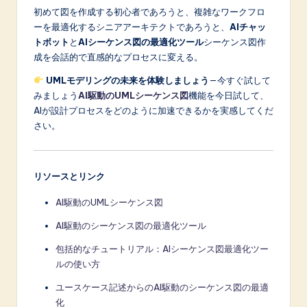
初めて図を作成する初心者であろうと、複雑なワークフロ
ーを最適化するシニアアーキテクトであろうと、
AIチャッ
トボット
と
AIシーケンス図の最適化ツール
シーケンス図作
成を会話的で直感的なプロセスに変える。
UMLモデリングの未来を体験しましょう
—今すぐ試して
みましょう
AI駆動のUMLシーケンス図
機能を今日試して、
AIが設計プロセスをどのように加速できるかを実感してくだ
さい。
リソースとリンク
AI駆動のUMLシーケンス図
AI駆動のシーケンス図の最適化ツール
包括的なチュートリアル：AIシーケンス図最適化ツー
ルの使い方
ユースケース記述からのAI駆動のシーケンス図の最適
化