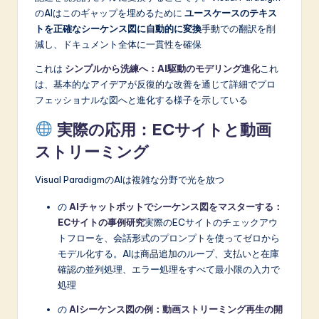
のAIはこのギャップを埋めるために
ユースケースのテキス
トを正確なシーケンス図に自動的に変換
手動での翻訳を削
減し、ドキュメント全体に一貫性を確保
これは
シンプルから洗練へ：AI駆動のモデリング進化
これ
は、基本的なアイデアが反復的な改善を通じて詳細でプロ
フェッショナルな図へと進化する様子を示している
実際の応用：ECサイトと動画
ストリーミング
Visual ParadigmのAIは複雑な分野で光を放つ
の
AIチャットボットでシーケンス図をマスターする：
ECサイトの事例研究
実際のECサイトのチェックアウ
トフローを、会話形式のプロンプトを使ってゼロから
モデル化する。AIは商品追加のループ、支払いと在庫
確認の並列処理、エラー処理をすべて最小限の入力で
処理
の
AIシーケンス図の例：動画ストリーミング再生の開