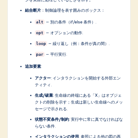
n
結合断片
：制御論理を表す囲みのボックス：
o
v
— 別の条件（if/else 条件）.
alt
a
— オプションの動作.
opt
ti
— 繰り返し（例：条件が真の間）.
loop
o
— 平行実行.
par
n
追加要素
:
アクター
: インタラクションを開始する外部エン
ティティ.
生成/破棄
: 生命線の終端にある「X」はオブジェ
クトの削除を示す；生成は新しい生命線へのメッ
セージで示される.
状態不変条件/制約
: 実行中に常に真でなければな
らない条件.
インタラクションの使用
: 参照による他の図の再