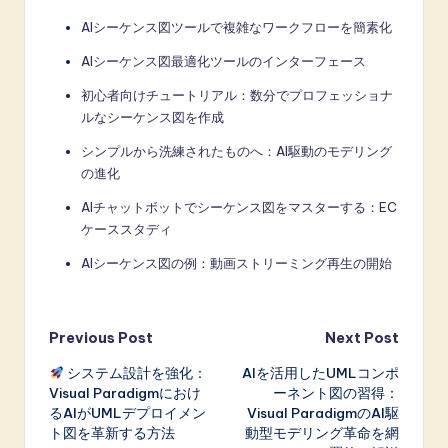
AIシーケンス図ツールで複雑なワークフローを簡素化
AIシーケンス図最適化ツールのインターフェース
初心者向けチュートリアル：数分でプロフェッショナ
ルなシーケンス図を作成
シンプルから洗練されたものへ：AI駆動のモデリング
の進化
AIチャットボットでシーケンス図をマスターする：EC
ケーススタディ
AIシーケンス図の例：動画ストリーミング再生の開始
Post
Previous Post
Next Post
システム設計を強化：
AIを活用したUMLコンポ
navigation
Visual Paradigmにおけ
ーネント図の習得：
るAIがUMLデプロイメン
Visual ParadigmのAI駆
ト図を革新する方法
動型モデリング革命を網