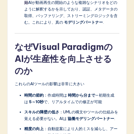
始
AIが動画再生の開始のような複雑なシナリオをどの
ように解釈するかを示しており、認証、メタデータの
取得、バッファリング、ストリーミングロジックを含
む。これにより、真の
モデリングパートナー
.
なぜVisual Paradigmの
AIが生産性を向上させる
のか
これらのAIツールの影響は非常に大きい
時間の節約
：作成時間は
時間から分まで
—初期生成
は
5～10秒
で、リアルタイムでの修正が可能
スキルの障壁の低さ
：UMLの構文やツールの仕組みを
覚える必要がない。AIは
協働モデリングパートナー
.
精度の向上
：自動提案により人的ミスを減らし、アー