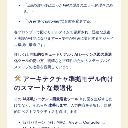
「3回の試行後に誤ったPINの場合のエラー処理を含め
る。」
「‘User’を‘Customer’に名前を変更する。」
各プロンプトで図がリアルタイムで更新され、迅速な反復
と実験が可能になります——要件が急速に変化するアジャイ
ル環境に最適です。
詳しくは
包括的なチュートリアル：AIシーケンス図の最適
化ツールの使い方
、明確さと正確性のためのステップバイ
ステップの改善を説明しています。
アーキテクチャ準拠モデル向け
のスマートな最適化
その
AI搭載シーケンス図最適化ツール
単に図を生成するだ
けでなく、それらを
改善します
。入力内容を分析し、自動
的にベストプラクティスを適用します：
設計パターン（例：MVC：View → Controller →