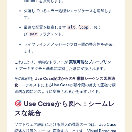
Model）を強制します。
欠落しているエラー処理やエッジケースを追加しま
す。
最適な配置を提案します
,
、およ
alt
loop
び
フラグメント。
par
ライフラインとメッセージフロー間の整合性を確保し
ます。
これにより、単純なドラフトが
実装可能なブループリン
ト
アーキテクチャ基準に準拠した形に変換されます。
その動作を
Use Case記述からのAI搭載シーケンス図最適
化
——テキストによるUse Caseが最小限の努力で正確で構
造的な図にどのように変換されるかを示すガイド。
Use Caseから図へ：シームレ
スな統合
ソフトウェア設計における最大の課題の一つは、Use Case
記述を視覚的モデルに変換することです。Visual Paradigm