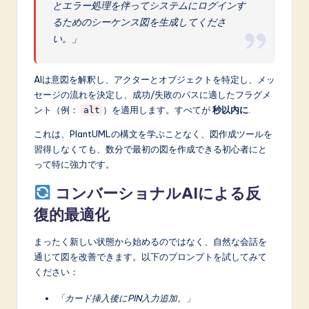
とエラー処理を伴ってシステムにログインす
るためのシーケンス図を生成してくださ
い。」
AIは意図を解釈し、アクターとオブジェクトを特定し、メッ
セージの流れを決定し、成功/失敗のパスに適したフラグメ
ント（例：
）を適用します。すべてが
秒以内に
.
alt
これは、PlantUMLの構文を学ぶことなく、図作成ツールを
習得しなくても、数分で最初の図を作成できる初心者にと
って特に強力です。
コンバーショナルAIによる反
復的最適化
まったく新しい状態から始めるのではなく、自然な会話を
通じて図を改善できます。以下のプロンプトを試してみて
ください：
「カード挿入後にPIN入力追加。」