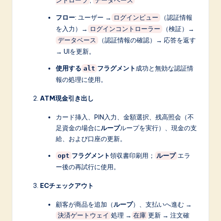
ントローラ
データベース
フロー
: ユーザー →
（認証情報
ログインビュー
を入力）→
（検証）→
ログインコントローラー
（認証情報の確認）→ 応答を返す
データベース
→ UIを更新。
使用する
フラグメント
成功と無効な認証情
alt
報の処理に使用。
ATM現金引き出し
カード挿入、PIN入力、金額選択、残高照会（不
足資金の場合に
ループ
ループを実行）、現金の支
給、および口座の更新。
フラグメント
領収書印刷用；
エラ
opt
ループ
ー後の再試行に使用。
ECチェックアウト
顧客が商品を追加（
ループ
）、支払いへ進む →
処理 →
更新 → 注文確
決済ゲートウェイ
在庫