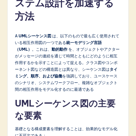
ステム設計を加速する
p
a
方法
n
e
A
UMLシーケンス図
は、以下のもので最も広く使用されて
s
いる相互作用図の一つである
統一モデリング言語
（UML）
。これは、
動的動作
を、オブジェクトやアクター
e
がメッセージの連続を通じて時間とともにどのように相互
-
作用するかを示すことによって捉える。クラス図やコンポ
ーネント図などの構造図とは異なり、シーケンス図は
タイ
L
ミング、順序、および協働
を強調しており、ユースケース
a
のシナリオ、システムワークフロー、複雑なオブジェクト
間の相互作用をモデル化するのに最適である
t
UMLシーケンス図の主要
e
な要素
s
t
基礎となる構成要素を理解することは、効果的なモデル化
in
に不可欠である：