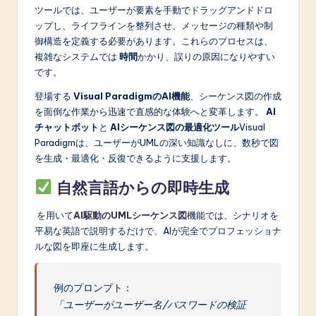
ツールでは、ユーザーが要素を手動でドラッグアンドドロ
ップし、ライフラインを整列させ、メッセージの種類や制
御構造を定義する必要があります。これらのプロセスは、
複雑なシステムでは
時間
かかり、誤りの原因になりやすい
です。
登場する
Visual ParadigmのAI機能
、シーケンス図の作成
を面倒な作業から迅速で直感的な体験へと変革します。
AI
チャットボット
と
AIシーケンス図の最適化ツール
Visual
Paradigmは、ユーザーがUMLの深い知識なしに、数秒で図
を生成・最適化・反復できるように支援します。
自然言語からの即時生成
を用いて
AI駆動のUMLシーケンス図
機能では、シナリオを
平易な英語で説明するだけで、AIが完全でプロフェッショナ
ルな図を即座に生成します。
例のプロンプト：
「ユーザーがユーザー名/パスワードの検証