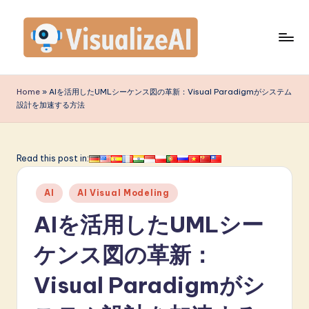
Skip
to
content
V
is
Home
»
AIを活用したUMLシーケンス図の革新：Visual Paradigmがシステム
設計を加速する方法
u
a
li
Read this post in:
z
Posted
AI
AI Visual Modeling
e
in
AIを活用したUMLシー
A
I
ケンス図の革新：
J
Visual Paradigmがシ
a