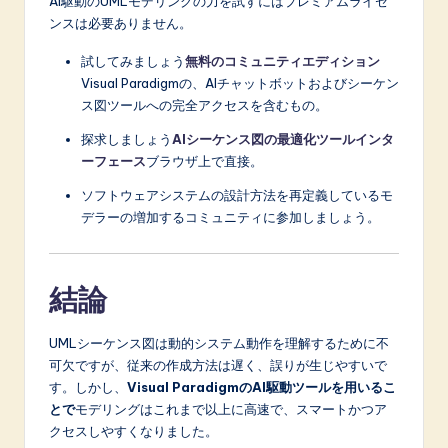
AI駆動のUMLモデリングの力を試すにはプレミアムライセ
ンスは必要ありません。
試してみましょう
無料のコミュニティエディション
Visual Paradigmの、AIチャットボットおよびシーケン
ス図ツールへの完全アクセスを含むもの。
探求しましょう
AIシーケンス図の最適化ツールインタ
ーフェース
ブラウザ上で直接。
ソフトウェアシステムの設計方法を再定義しているモ
デラーの増加するコミュニティに参加しましょう。
結論
UMLシーケンス図は動的システム動作を理解するために不
可欠ですが、従来の作成方法は遅く、誤りが生じやすいで
す。しかし、
Visual ParadigmのAI駆動ツールを用いるこ
とで
モデリングはこれまで以上に高速で、スマートかつア
クセスしやすくなりました。