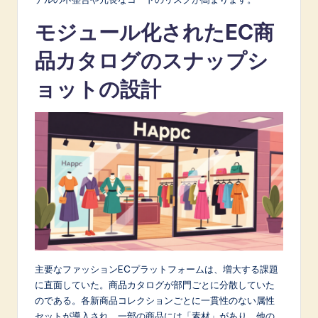
n
o
モジュール化されたEC商
v
品カタログのスナップシ
a
ョットの設計
ti
o
n
主要なファッションECプラットフォームは、増大する課題
に直面していた。商品カタログが部門ごとに分散していた
のである。各新商品コレクションごとに一貫性のない属性
セットが導入され、一部の商品には「素材」があり、他の