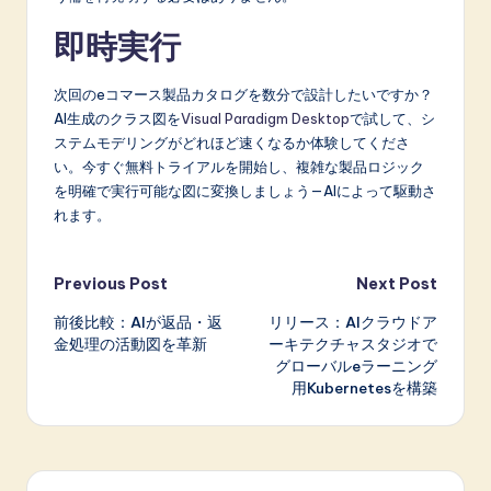
即時実行
次回のeコマース製品カタログを数分で設計したいですか？
AI生成のクラス図を
Visual Paradigm Desktop
で試して、シ
ステムモデリングがどれほど速くなるか体験してくださ
い。今すぐ無料トライアルを開始し、複雑な製品ロジック
を明確で実行可能な図に変換しましょう—AIによって駆動さ
れます。
Post
Previous Post
Next Post
前後比較：AIが返品・返
リリース：AIクラウドア
navigation
金処理の活動図を革新
ーキテクチャスタジオで
グローバルeラーニング
用Kubernetesを構築