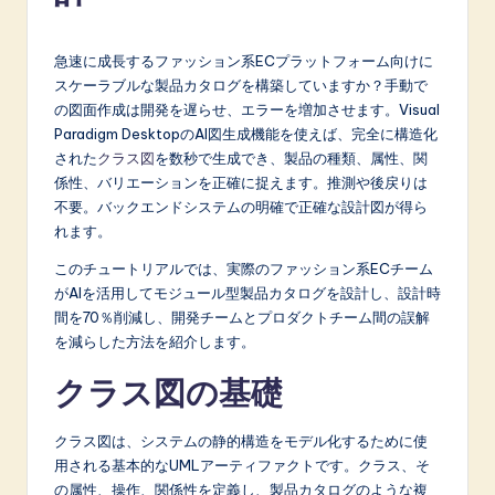
p
a
急速に成長するファッション系ECプラットフォーム向けに
n
スケーラブルな製品カタログを構築していますか？手動で
の図面作成は開発を遅らせ、エラーを増加させます。Visual
e
Paradigm DesktopのAI図生成機能を使えば、完全に構造化
s
された
クラス図
を数秒で生成でき、製品の種類、属性、関
係性、バリエーションを正確に捉えます。推測や後戻りは
e
不要。バックエンドシステムの明確で正確な設計図が得ら
-
れます。
L
このチュートリアルでは、実際のファッション系ECチーム
がAIを活用してモジュール型製品カタログを設計し、設計時
a
間を70％削減し、開発チームとプロダクトチーム間の誤解
t
を減らした方法を紹介します。
e
クラス図の基礎
s
クラス図は、システムの静的構造をモデル化するために使
t
用される基本的なUMLアーティファクトです。クラス、そ
in
の属性、操作、関係性を定義し、製品カタログのような複