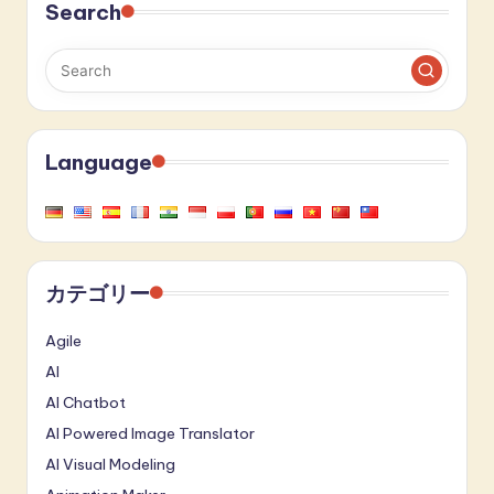
Search
Language
カテゴリー
Agile
AI
AI Chatbot
AI Powered Image Translator
AI Visual Modeling