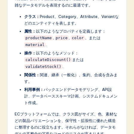
雑なデータモデルを表現するのに最適です。
A
I
クラス：
Product、Category、Attribute、Variantな
どのエンティティを表します。
&
属性：
以下のようなプロパティを定義します：
S
,
,
、または
productName
price
color
.
material
o
操作：
以下のようなメソッド：
f
または
calculateDiscount()
t
.
validateStock()
関係性：
関連、継承（一般化）、集約、合成を含みま
w
す。
a
利用事例：
バックエンドデータモデリング、API設
r
計、データベーススキーマ計画、システムドキュメン
ト作成。
e
ECプラットフォームでは、クラス図がサイズ、色、素材な
I
どの製品バリエーションを、保守性・拡張性に優れた構造
n
に整理するのに役立ちます。それらがなければ、データモ
デルの不整合や冗長なコードのリスクが高まります。