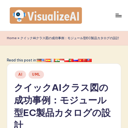
Skip
to
content
V
is
Home
»
クイックAIクラス図の成功事例：モジュール型EC製品カタログの設計
u
a
Read this post in:
li
Posted
z
AI
UML
in
e
クイックAIクラス図の
A
成功事例：モジュール
I
型EC製品カタログの設
J
a
計