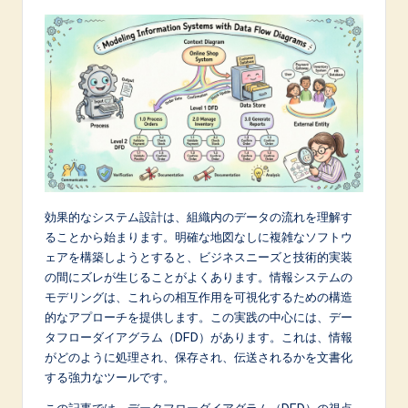
p
a
n
e
s
e
-
効果的なシステム設計は、組織内のデータの流れを理解す
L
ることから始まります。明確な地図なしに複雑なソフトウ
a
ェアを構築しようとすると、ビジネスニーズと技術的実装
の間にズレが生じることがよくあります。情報システムの
t
モデリングは、これらの相互作用を可視化するための構造
e
的なアプローチを提供します。この実践の中心には、デー
タフローダイアグラム（DFD）があります。これは、情報
s
がどのように処理され、保存され、伝送されるかを文書化
t
する強力なツールです。
in
この記事では、データフローダイアグラム（DFD）の視点