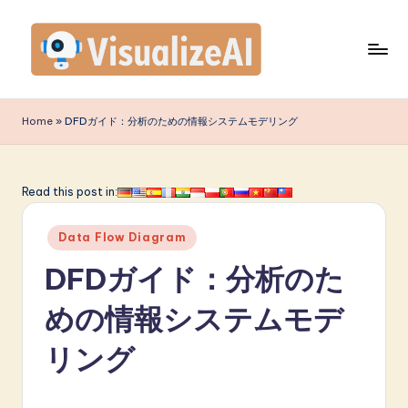
Skip
to
content
V
is
Home
»
DFDガイド：分析のための情報システムモデリング
u
a
Read this post in:
li
Posted
z
Data Flow Diagram
in
e
DFDガイド：分析のた
A
めの情報システムモデ
I
リング
J
a