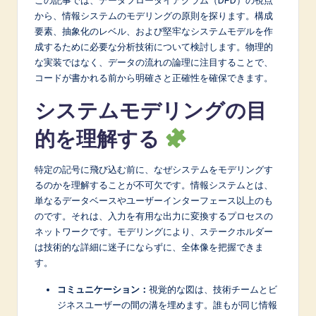
A
から、情報システムのモデリングの原則を探ります。構成
要素、抽象化のレベル、および堅牢なシステムモデルを作
I
成するために必要な分析技術について検討します。物理的
&
な実装ではなく、データの流れの論理に注目することで、
コードが書かれる前から明確さと正確性を確保できます。
S
システムモデリングの目
o
的を理解する
f
t
特定の記号に飛び込む前に、なぜシステムをモデリングす
w
るのかを理解することが不可欠です。情報システムとは、
単なるデータベースやユーザーインターフェース以上のも
a
のです。それは、入力を有用な出力に変換するプロセスの
r
ネットワークです。モデリングにより、ステークホルダー
は技術的な詳細に迷子にならずに、全体像を把握できま
e
す。
I
コミュニケーション：
視覚的な図は、技術チームとビ
n
ジネスユーザーの間の溝を埋めます。誰もが同じ情報