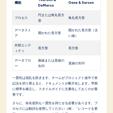
機能
Gane & Sarson
DeMarco
円または角丸長方
プロセス
角丸長方形
形
データスト
開かれた長方形（太
開かれた長方形
ア
い線）
外部エンテ
長方形
長方形
ィティ
データフロ
曲線または直線の
直線の矢印
ー
矢印
一貫性は混乱を防ぎます。チームがプロジェクト途中で表
記法を切り替えると、ドキュメントが断片化します。早期
に標準を確立し、スタイルガイドに文書化しておくのが最
善です。
さらに、命名規則も一貫性を持たせる必要があります。プ
ロセスには動詞を使用してください（例：「レコードを更