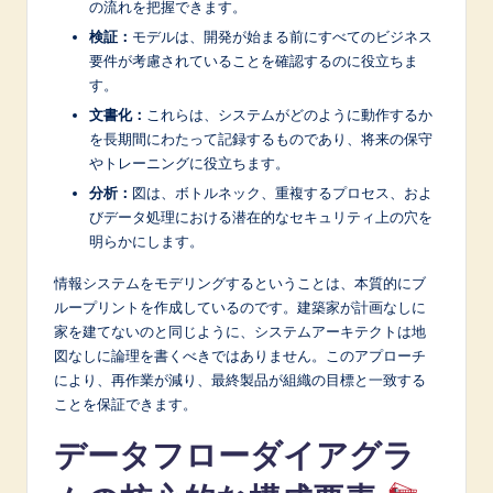
n
の流れを把握できます。
検証：
モデルは、開発が始まる前にすべてのビジネス
o
要件が考慮されていることを確認するのに役立ちま
v
す。
a
文書化：
これらは、システムがどのように動作するか
を長期間にわたって記録するものであり、将来の保守
ti
やトレーニングに役立ちます。
o
分析：
図は、ボトルネック、重複するプロセス、およ
びデータ処理における潜在的なセキュリティ上の穴を
n
明らかにします。
情報システムをモデリングするということは、本質的にブ
ループリントを作成しているのです。建築家が計画なしに
家を建てないのと同じように、システムアーキテクトは地
図なしに論理を書くべきではありません。このアプローチ
により、再作業が減り、最終製品が組織の目標と一致する
ことを保証できます。
データフローダイアグラ