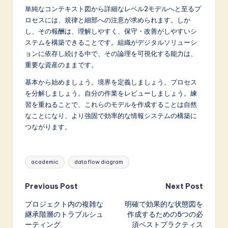
単純なコンテキスト図から詳細なレベル2モデルへと至るプ
ロセスには、規律と細部への注意が求められます。しか
し、その報酬は、理解しやすく、保守・改善がしやすいシ
ステムを構築できることです。組織がデジタルソリューシ
ョンに依存し続ける中で、その論理を可視化する能力は、
重要な資産のままです。
基本から始めましょう。境界を定義しましょう。プロセス
を分解しましょう。自分の作業をレビューしましょう。練
習を重ねることで、これらのモデルを作成することは自然
なことになり、より強固で効率的な情報システムの構築に
つながります。
Tags:
academic
data flow diagram
Post
Previous Post
Next Post
プロジェクト内の複雑な
明確で効果的な状態図を
navigation
継承階層のトラブルシュ
作成するための5つの必
ーティング
須ベストプラクティス