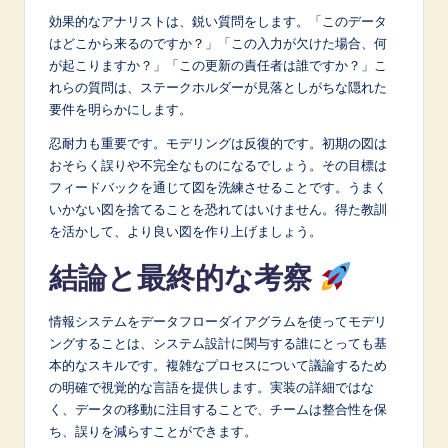
効果的なアナリストは、鋭い質問をします。「このデータ
はどこから来るのですか？」「この入力が欠けた場合、何
が起こりますか？」「この更新の責任者は誰ですか？」こ
れらの質問は、ステークホルダーが見落としがちな隠れた
要件を明らかにします。
忍耐力も重要です。モデリングは反復的です。初期の図は
おそらく誤りや不完全なものになるでしょう。その目標は
フィードバックを通じて図を洗練させることです。うまく
いかない図を捨てることを恐れてはいけません。得た教訓
を活かして、より良い図を作り上げましょう。
結論と最終的な考察
情報システムをデータフローダイアグラムを使ってモデリ
ングすることは、システム設計に関与する誰にとっても基
本的なスキルです。複雑なプロセスについて議論するため
の明確で視覚的な言語を提供します。実装の詳細ではな
く、データの移動に注目することで、チームは整合性を保
ち、誤りを減らすことができます。