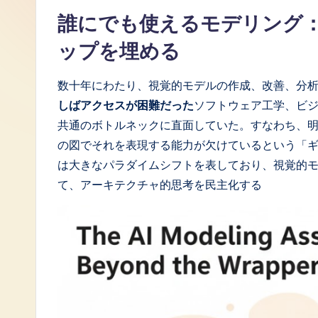
誰にでも使えるモデリング
J
ップを埋める
a
p
数十年にわたり、視覚的モデルの作成、改善、分
しばアクセスが困難だった
ソフトウェア工学、ビ
a
共通のボトルネックに直面していた。すなわち、
n
の図でそれを表現する能力が欠けているという「
は大きなパラダイムシフトを表しており、視覚的
e
て、アーキテクチャ的思考を民主化する
s
e
-
L