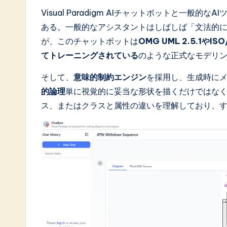
Visual Paradigm AIチャットボットと一
a
ある。一般的なアシスタントはしばしば「文法的
ti
が、このチャットボットは
OMG UML 2.5.1や
てトレーニングされている
のような正式なモデリ
o
そして、
意味的制約エンジン
を採用し、生成時に
n
的論理
単に視覚的に妥当な形状を描くだけではなく
ス、またはクラスと属性の違いを理解しており、