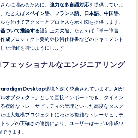
をさらに埋めるために、
強力な多言語対応
を提供していま
き、たとえば
スペイン語、フランス語、日本語、中国語、
ベルを付けてアクターとプロセスを示す図を提供します。
に基づいて推論する
設計上の欠陥、たとえば「単一障害
ト作成
プロジェクト要約や技術仕様書などのドキュメント
貫した理解を持つようにします。
ロフェッショナルなエンジニアリング
 Paradigm Desktop
環境と深く統合されています。AIが
デルオブジェクト」
として直接インポートでき、タイミン
ける複雑なトレーサビリティの管理といった高度なタスク
または大規模プロジェクトにわたる複雑なトレーサビリテ
クトップの正確さの連携により、ユーザーはモデル作成ワ
現できます。