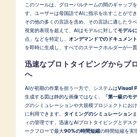
このツールは、グローバルチームの間のギャップ
す。ユーザーは母国語でAIに指示を出すことがで
その他の多くの言語を含め、その言語に適したラ
視覚的表現を超えて、AIはモデルに対して
モデル
点」などを特定し、
オンデマンドでのドキュメン
を即時に生成し、すべてのステークホルダーが一
迅速なプロトタイピングからプ
へ
AIが初期の作業を担う一方で、システムは
Visual
生成する図は静的な画像ではなく、
「第一級のモ
グのシミュレーションや大規模プロジェクトにお
に利用できます。
タイミングのシミュレーション
ィの管理です。迅速なAIプロトタイピングとデス
ークフローで最大
90%の時間短縮
の時間短縮を実