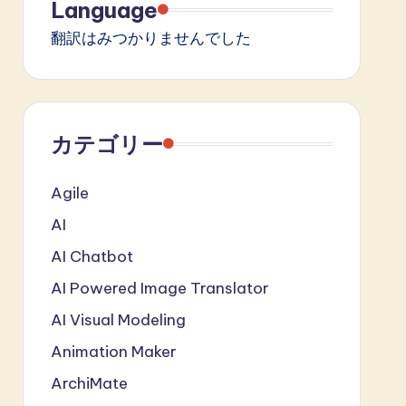
Language
翻訳はみつかりませんでした
カテゴリー
Agile
AI
AI Chatbot
AI Powered Image Translator
AI Visual Modeling
Animation Maker
ArchiMate