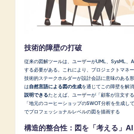
o
ft
w
a
技術的障壁の打破
r
従来の図解ツールは、ユーザーがUML、SysML、A
e
する必要がある。これにより、プロジェクトマネ
技術的ステークホルダーが設計会話に意味のある形
I
は
自然言語による図の生成
を通じてこの障壁を解
n
説明できる
たとえば、ユーザーが「顧客が注文す
「地元のコーヒーショップのSWOT分析を生成し
n
でプロフェッショナルレベルの図を描画する
o
構造的整合性：図を「考える」AI
v