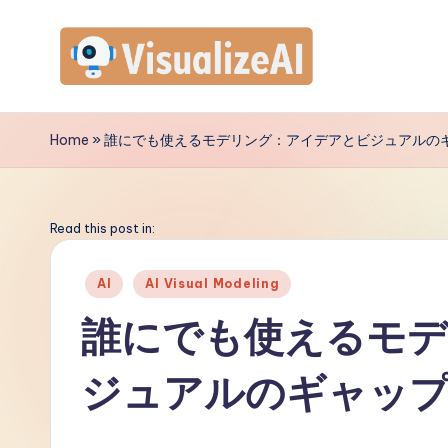
Skip
to
V
content
is
Home
»
誰にでも使えるモデリング：アイデアとビジュアルの
u
a
Read this post in:
li
Posted
AI
AI Visual Modeling
in
z
誰にでも使えるモ
e
ジュアルのギャッ
A
I