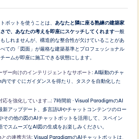
AIチャットボットを使うことは、
あなたと隣に座る熟練の建築家
速さで、あなたの考えを即座にスケッチしてくれます
一般
かもしれませんが、構造的な整合性が欠けていることがあ
すべての「図面」が厳格な建築基準とプロフェッショナル
設チームが即座に施工できる状態にします。
digmユーザー向けのインテリジェントなサポート
: AI駆動のチャ
adigm内ですぐにガイダンスを得たり、タスクを自動化した
多言語対応を強化しています…
: 7時間前 · Visual ParadigmのAI
最新アップデート、多言語UIやチャットコンテンツのロー
やその他の図のAIチャットボットを活用して、スペイン
語でスムーズなAI図の生成をお楽しみください。
igmとの連携方法
: Visual ParadigmのAIチャットボットは、