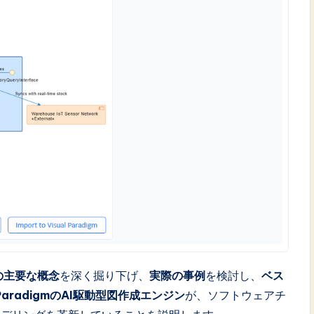
の主要な概念
を深く掘り下げ、
実際の事例
を検討し、
ベス
l ParadigmのAI駆動型図作成エンジン
が、ソフトウェアチ