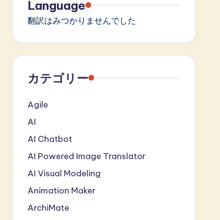
Language
翻訳はみつかりませんでした
カテゴリー
Agile
AI
AI Chatbot
AI Powered Image Translator
AI Visual Modeling
Animation Maker
ArchiMate