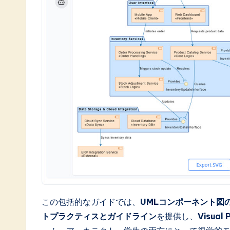
o
ft
w
a
r
e
I
n
n
o
この包括的なガイドでは、
UMLコンポーネント図
トプラクティスとガイドライン
を提供し、
Visua
v