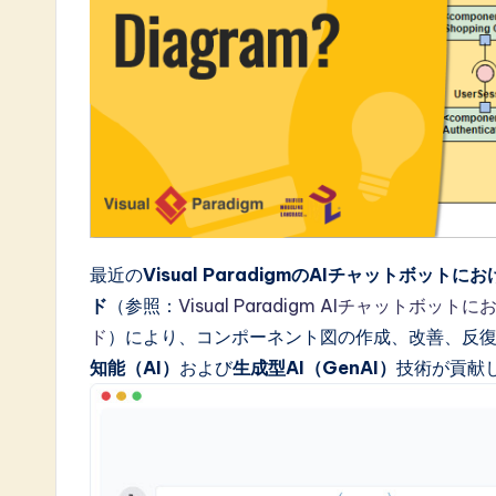
a
t
e
s
t
i
最近の
Visual ParadigmのAIチャットボッ
n
ド
（参照：
Visual Paradigm AIチャット
A
ド
）により、コンポーネント図の作成、改善、反復
知能（AI）
および
生成型AI（GenAI）
技術が貢献
I
&
S