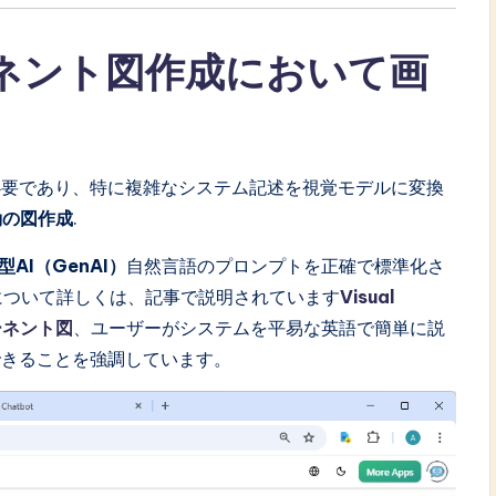
ーネント図作成において画
必要であり、特に複雑なシステム記述を視覚モデルに変換
動の図作成
.
型AI（GenAI）
自然言語のプロンプトを正確で標準化さ
について詳しくは、記事で説明されています
Visual
ーネント図
、ユーザーがシステムを平易な英語で簡単に説
できることを強調しています。