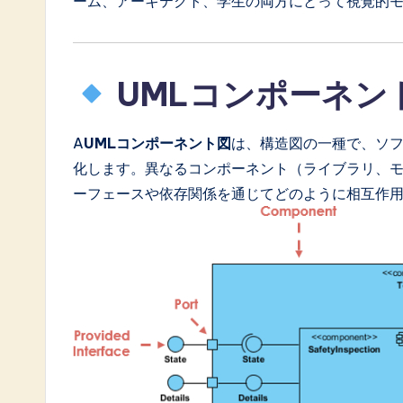
ーム、アーキテクト、学生の両方にとって視覚的
a
ti
UMLコンポーネン
o
n
A
UMLコンポーネント図
は、構造図の一種で、ソ
化します。異なるコンポーネント（ライブラリ、
ーフェースや依存関係を通じてどのように相互作