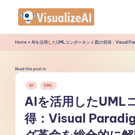
Skip
to
V
content
is
Home
»
AIを活用したUMLコンポーネント図の習得：Visual P
u
a
Read this post in:
li
Posted
AI
UML
in
z
AIを活用したUM
e
得：Visual Par
A
I