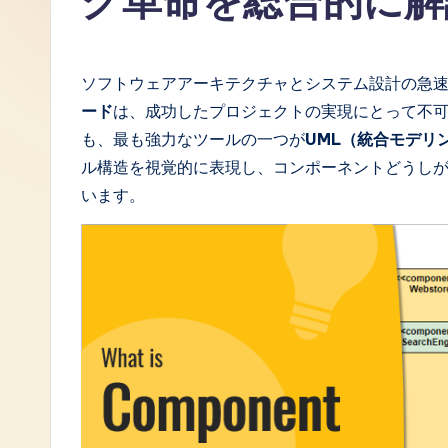
グ革命を総合的に解
J
a
ソフトウェアアーキテクチャとシステム設計の急
p
ード
は、成功したプロジェクトの実現にとって不
も、最も強力なツールの一つが
UML（統合モデリ
a
ル構造を視覚的に表現し、コンポーネントどうし
n
います。
e
s
e
-
L