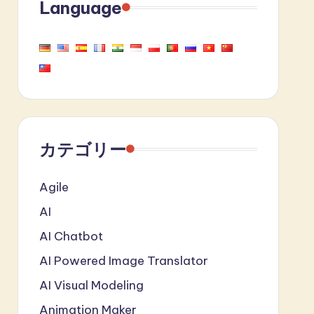
Language
カテゴリー
Agile
AI
AI Chatbot
AI Powered Image Translator
AI Visual Modeling
Animation Maker