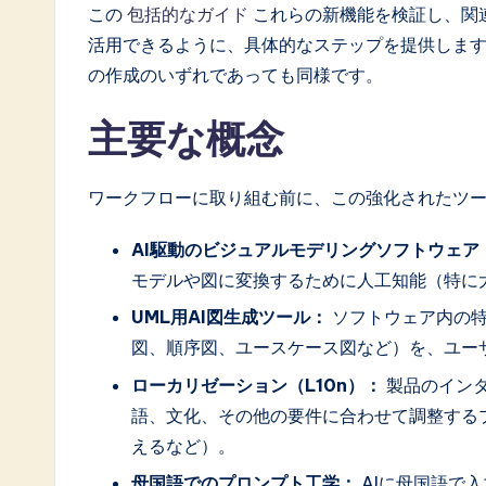
o
この
包括的なガイド
これらの新機能を検証し、関
活用できるように、具体的なステップを提供します
ft
の作成のいずれであっても同様です。
w
主要な概念
a
r
ワークフローに取り組む前に、この強化されたツ
e
AI駆動のビジュアルモデリングソフトウェア
モデルや図に変換するために人工知能（特に
I
UML用AI図生成ツール：
ソフトウェア内の特
n
図、順序図、ユースケース図など）を、ユー
n
ローカリゼーション（L10n）：
製品のイン
語、文化、その他の要件に合わせて調整する
o
えるなど）。
v
母国語でのプロンプト工学：
AIに母国語で