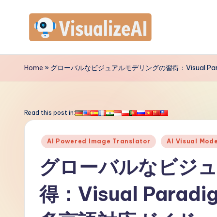
Skip
to
V
content
is
Home
»
グローバルなビジュアルモデリングの習得：Visual Pa
u
a
Read this post in:
li
Posted
AI Powered Image Translator
AI Visual Mod
z
in
グローバルなビジ
e
得：Visual Par
A
I