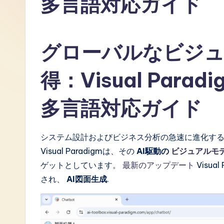
多言語対応ガイド
J
a
グローバルなビジ
p
得：Visual Par
a
n
多言語対応ガイド
e
システム設計およびビジネス分析の急速に進化す
s
Visual Paradigmは、その
AI駆動の
ビジュアルモ
e
ゲットとしています。
最新のアップデート
Visu
され、
AI図面生成
.
-
L