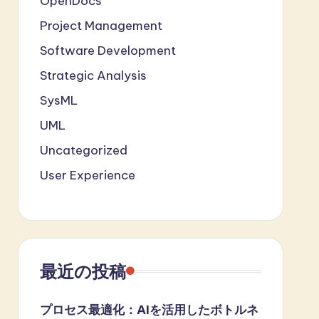
OpenDocs
Project Management
Software Development
Strategic Analysis
SysML
UML
Uncategorized
User Experience
最近の投稿
プロセス最適化：AIを活用したボトルネ