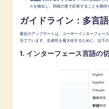
スを検出し、同様の形で応答することを期待
a
ti
ガイドライン：多言語
o
最近のアップデートは、ユーザーインターフェース
n
当てています。生産性を最大化するために、以下
1. インターフェース言語の