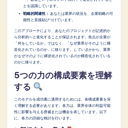
n
とを認識しています。
o
戦略的関連性：
あなたは業界の状況を、企業戦略の可
v
能性と直接結びつけています。
a
このアプローチにより、あなたのプロジェクトが記述的か
ら分析的へと進化することが保証されます。焦点が企業が
ti
「何をしているか」ではなく、「なぜ業界がそのように構
o
造化されているのか」に移ります。
しているか
から、業界
が
なぜそのように構造化されているのか
構造化されている
n
のかに移ります。
5つの力の構成要素を理解
する
このモデルを成功裏に適用するためには、各構成要素を深
く理解する必要があります。各力は、業界全体の利益可能
性に影響を与える脅威または機会を表しています。以下
に、各力の詳細な検討を行います。