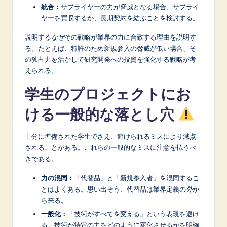
統合：
サプライヤーの力が脅威となる場合、サプライ
ヤーを買収するか、長期契約を結ぶことを検討する。
説明する
なぜ
その戦略が業界の力に合致する理由を説明す
る。たとえば、特許のため新規参入の脅威が低い場合、そ
の独占力を活かして研究開発への投資を強化する戦略が考
えられる。
学生のプロジェクトにお
ける一般的な落とし穴
十分に準備された学生でさえ、避けられるミスにより減点
されることがある。これらの一般的なミスに注意を払うべ
きである。
力の混同：
「代替品」と「新規参入者」を混同するこ
とはよくある。思い出そう、代替品は業界定義の
外
か
ら来る。
一般化：
「技術がすべてを変える」という表現を避け
る。技術が特定の力をどのように変化させるかを明確