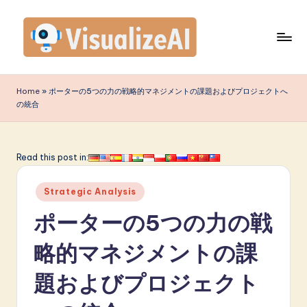
Skip
to
content
V
is
Home
»
ポーターの5つの力の戦略的マネジメントの課題およびプロジェクトへ
の統合
u
a
li
Read this post in:
z
Posted
Strategic Analysis
e
in
ポーターの5つの力の戦
A
I
略的マネジメントの課
J
題およびプロジェクト
a