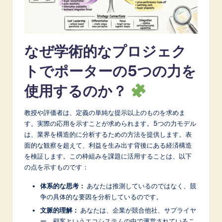
A
I
&
なぜ学術的なプロジェク
S
トでポーターの5つの力を
o
使用するのか？
f
t
教授や評価者は、定義の単純な提示以上のものを求めま
す。実際の応用を示すことが求められます。5つの力モデル
w
は、業界を構造的に分析するための方法を提供します。表
a
面的な観察を超えて、利益を生み出す背後にある経済構造
を検証します。この枠組みを課題に活用することは、以下
r
の点を示すものです：
e
体系的な思考：
あなたは推測しているのではなく、競
I
争の具体的な要因を分析しているのです。
n
文脈的理解：
あなたは、企業が競合他社、サプライヤ
ー、顧客というエコシステムの中で運営されているこ