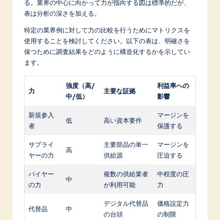
る。業界の中心に向かって力が指向する図は標準的だが、
表は分析の深さを加える。
特定の業界例に対して力の比較を行うためにマトリクスを
使用することを検討してください。以下の表は、明確さを
保つために調査結果をどのように構造化するかを示してい
ます。
強度（高/
利益率への
力
主要な証拠
中/低）
影響
新規参入
マージンを
低
高い資本要件
者
保護する
サプライ
主要部品の単一
マージンを
高
ヤーの力
供給源
圧迫する
バイヤー
複数の供給業者
中程度の圧
中
の力
が利用可能
力
デジタル代替品
価格設定力
代替品
中
の台頭
の制限