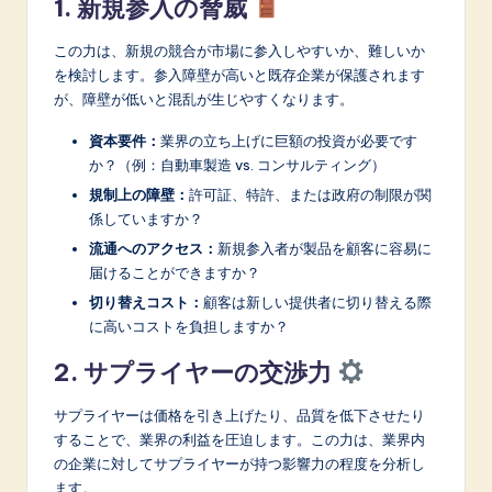
1. 新規参入の脅威
この力は、新規の競合が市場に参入しやすいか、難しいか
を検討します。参入障壁が高いと既存企業が保護されます
が、障壁が低いと混乱が生じやすくなります。
資本要件：
業界の立ち上げに巨額の投資が必要です
か？（例：自動車製造 vs. コンサルティング）
規制上の障壁：
許可証、特許、または政府の制限が関
係していますか？
流通へのアクセス：
新規参入者が製品を顧客に容易に
届けることができますか？
切り替えコスト：
顧客は新しい提供者に切り替える際
に高いコストを負担しますか？
2. サプライヤーの交渉力
サプライヤーは価格を引き上げたり、品質を低下させたり
することで、業界の利益を圧迫します。この力は、業界内
の企業に対してサプライヤーが持つ影響力の程度を分析し
ます。