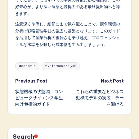
好奇心が、より深い洞察と説得力のある最終提出物へと導
きます。
注意深く準備し、細部にまで気を配ることで、競争環境の
分析は戦略管理学習の強固な基盤となります。このガイド
を活用して産業分析の複雑さを乗り越え、プロフェッショ
ナルな水準を反映した成果物を生み出しましょう。
Tags:
academic
five forces analysis
Post
Previous Post
Next Post
状態機械の状態図：コン
これらの重要なビジネス
navigation
ピュータサイエンス学生
動機モデルの実装エラー
向け包括的ガイド
を避ける
Search