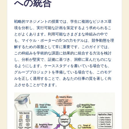
への統合
p
a
n
戦略的マネジメントの授業では、学生に複雑なビジネス環
境を分析し、実行可能な計画を策定するよう求められるこ
e
とがよくあります。利用可能なさまざまな枠組みの中で
s
も、マイケル・ポーターの5つの力モデルは、競争動態を理
解するための基盤として常に重要です。このガイドでは、
e
この枠組みを学術的な課題に効果的に統合する方法を検討
-
し、分析が堅実で、証拠に基づき、洞察に富んだものにな
るようにします。ケーススタディを書いている場合でも、
L
グループプロジェクトを準備している場合でも、このモデ
a
ルを正しく適用することで、あなたの仕事の質を著しく向
上させることができます。
t
e
s
t
in