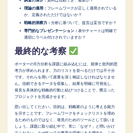
調査の深さ：
資料は信頼でき、最新か？
理論の適用：
フレームワークが正しく適用されている
か、定義されただけではないか？
戦略的洞察力：
分析に基づいて、提言は妥当ですか？
専門的なプレゼンテーション：
表やチャートは明確で
適切にラベル付けされていますか？
最終的な考察
ポーターの5力分析を課題に組み込むには、規律と批判的思
考力が求められます。力のリストを並べるだけでは不十分
です。それらを用いて産業を深く検証しなければなりませ
ん。信頼できるデータを収集し、結果を明確に可視化し、
発見を具体的な戦略的行動と結びつけることで、際立った
プロジェクトを完成させます。
思い出してください。目的は、戦略家のように考える能力
を示すことです。フレームワークをチェックリストを埋め
るためのものではなく、発見のためのツールとして扱いま
しょう。課題に取り組む中で、常に「なぜ？」と問いかけ
てください。
なぜ
すべての事実の背後にある理由を。この