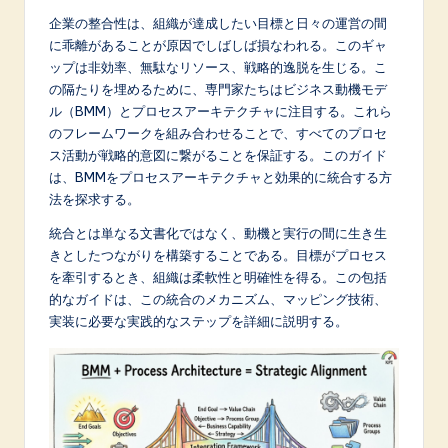
p
企業の整合性は、組織が達成したい目標と日々の運営の間
a
に乖離があることが原因でしばしば損なわれる。このギャ
ップは非効率、無駄なリソース、戦略的逸脱を生じる。こ
n
の隔たりを埋めるために、専門家たちはビジネス動機モデ
e
ル（BMM）とプロセスアーキテクチャに注目する。これら
のフレームワークを組み合わせることで、すべてのプロセ
s
ス活動が戦略的意図に繋がることを保証する。このガイド
e
は、BMMをプロセスアーキテクチャと効果的に統合する方
法を探求する。
-
統合とは単なる文書化ではなく、動機と実行の間に生き生
L
きとしたつながりを構築することである。目標がプロセス
a
を牽引するとき、組織は柔軟性と明確性を得る。この包括
的なガイドは、この統合のメカニズム、マッピング技術、
t
実装に必要な実践的なステップを詳細に説明する。
e
s
t
in