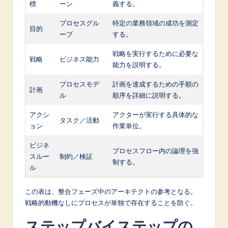
標
ーン
義する。
プロセスグル
特定の業務領域の成功を測定
目的
ープ
する。
戦略を実行するために必要な
戦略
ビジネス能力
能力を説明する。
プロセスモデ
計画を達成するための手順の
計画
ル
順序を詳細に説明する。
アクシ
アクターが実行する具体的な
タスク／活動
ョン
作業単位。
ビジネ
プロセスフロー内の論理を強
スルー
制約／検証
制する。
ル
この表は、整合フェーズ中のアーキテクトの参考となる。
戦略的動機なしにプロセスが単独で存在することを防ぐ。
ステップバイステップの