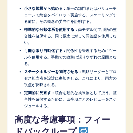
小さな規模から始める：
単一の部門またはバリューチ
ェーンで統合をパイロット実施する。スケーリングす
る前に、その概念の妥当性を証明する。
標準的な分類体系を使用する：
両モデル間で用語の整
合性を確保する。同じ概念に対して同義語を使用しな
い。
可能な限り自動化する：
関係性を管理するためにツー
ルを使用する。手動での追跡は誤りやずれの原因とな
る。
ステークホルダーを関与させる：
戦略リーダーとプロ
セス担当者を設計に参加させる。これにより、両方の
視点が反映される。
定期的に見直す：
統合を動的な成果物として扱う。整
合性を確保するために、四半期ごとのレビューをスケ
ジュールする。
高度な考慮事項：フィー
ドバックループ