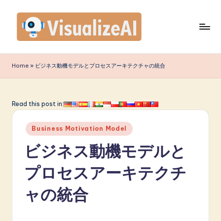
Skip
to
content
V
is
Home
»
ビジネス動機モデルとプロセスアーキテクチャの統合
u
a
Read this post in:
li
Posted
z
Business Motivation Model
in
e
ビジネス動機モデルと
A
プロセスアーキテクチ
I
ャの統合
J
a