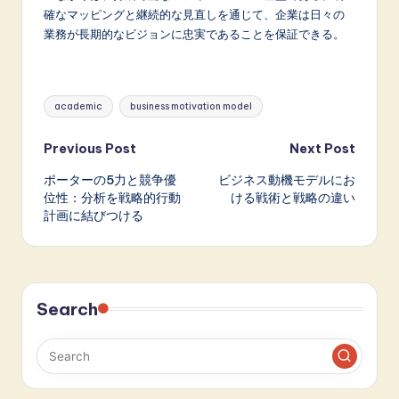
確なマッピングと継続的な見直しを通じて、企業は日々の
業務が長期的なビジョンに忠実であることを保証できる。
Tags:
academic
business motivation model
Post
Previous Post
Next Post
ポーターの5力と競争優
ビジネス動機モデルにお
navigation
位性：分析を戦略的行動
ける戦術と戦略の違い
計画に結びつける
Search