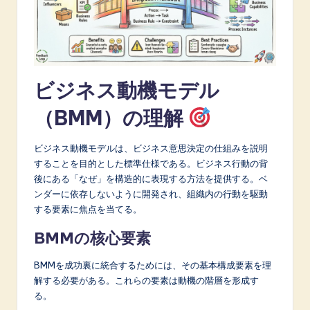
A
I
&
ビジネス動機モデル
S
o
（BMM）の理解
f
ビジネス動機モデルは、ビジネス意思決定の仕組みを説明
t
することを目的とした標準仕様である。ビジネス行動の背
w
後にある「なぜ」を構造的に表現する方法を提供する。ベ
ンダーに依存しないように開発され、組織内の行動を駆動
a
する要素に焦点を当てる。
r
BMMの核心要素
e
BMMを成功裏に統合するためには、その基本構成要素を理
I
解する必要がある。これらの要素は動機の階層を形成す
n
る。