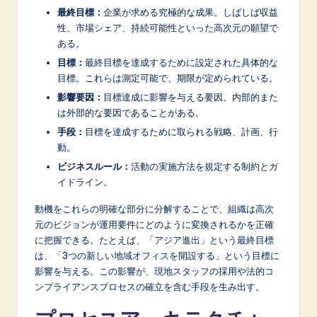
n
最終目標：
企業が求める究極的な成果。しばしば収益
o
性、市場シェア、持続可能性といった高次元の願望で
ある。
v
目標：
最終目標を達成するために設定された具体的な
a
目標。これらは測定可能で、期限が定められている。
ti
影響要因：
目標達成に影響を与える要因。内部的また
は外部的な要因であることがある。
o
手段：
目標を達成するために取られる戦略、計画、行
n
動。
ビジネスルール：
活動の実施方法を規定する制約とガ
イドライン。
動機をこれらの明確な部分に分解することで、組織は高次
元のビジョンが運用要件にどのように変換されるかを正確
に把握できる。たとえば、「アジア進出」という最終目標
は、「3つの新しい地域オフィスを開設する」という目標に
影響を与える。この影響が、現地スタッフの採用や法的コ
ンプライアンスプロセスの確立を含む手段を生み出す。