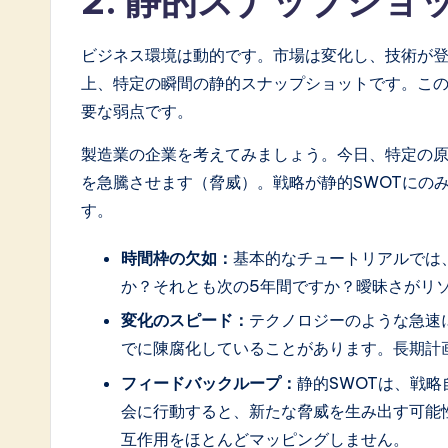
2. 静的スナップショ
a
ビジネス環境は動的です。市場は変化し、技術が登
ti
上、特定の瞬間の静的スナップショットです。こ
要な弱点です。
o
n
製造業の企業を考えてみましょう。今日、特定の
を急騰させます（脅威）。戦略が静的SWOTにの
す。
時間枠の欠如：
基本的なチュートリアルでは
か？それとも次の5年間ですか？曖昧さがリ
変化のスピード：
テクノロジーのような急速に
でに陳腐化していることがあります。長期計
フィードバックループ：
静的SWOTは、戦
会に行動すると、新たな脅威を生み出す可能
互作用をほとんどマッピングしません。