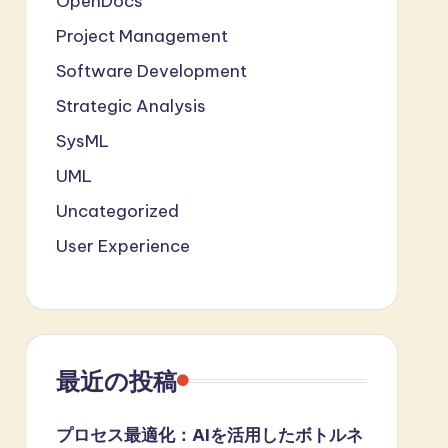
OpenDocs
Project Management
Software Development
Strategic Analysis
SysML
UML
Uncategorized
User Experience
最近の投稿
プロセス最適化：AIを活用したボトルネ