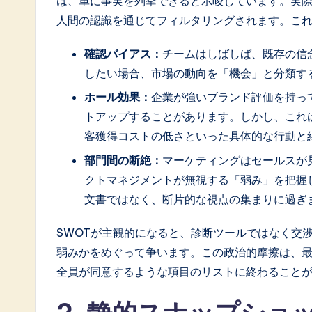
は、単に事実を列挙できると示唆しています。実際
o
人間の認識を通じてフィルタリングされます。こ
ft
確認バイアス：
チームはしばしば、既存の信
w
したい場合、市場の動向を「機会」と分類す
a
ホール効果：
企業が強いブランド評価を持っ
トアップすることがあります。しかし、これ
r
客獲得コストの低さといった具体的な行動と
e
部門間の断絶：
マーケティングはセールスが
クトマネジメントが無視する「弱み」を把握
I
文書ではなく、断片的な視点の集まりに過ぎ
n
SWOTが主観的になると、診断ツールではなく交
n
弱みかをめぐって争います。この政治的摩擦は、
全員が同意するような項目のリストに終わること
o
v