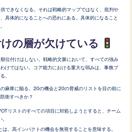
提供できなくなる。それは戦略的マップではなく、批判や
は、具体的になることへの恐れにある。具体的になること
る。
位付けの層が欠けている
を順位付けはしない。戦略的文脈において、すべての強み
つわけではない。コア能力における重大な弱みは、事務プ
ある。
の麻痺に陥る。20の機会と20の脅威のリストを目の前に
て防衛すべきか？
WOTリストのすべての項目に対処しようとすると、チーム
い。
とは、高インパクトの機会を無視することを意味する。