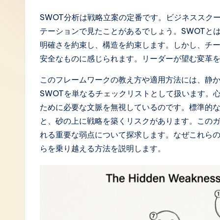
J
SWOT分析は戦略立案の定番です。ビジネススク
テーションで見たことがあるでしょう。SWOTと
a
明確さを約束し、構造を約束します。しかし、チ
p
安全なものに感じられます。リーダーが望む変革
a
このフレームワークの教え方や適用方法には、静
SWOTを単なるチェックリストとして扱います。
n
ために必要な文脈を無視しているのです。標準的な
e
と、砂の上に戦略を築くリスクがあります。この
れる重要な弱点について探求します。なぜこれら
s
らを乗り越える方法を説明します。
e
-
L