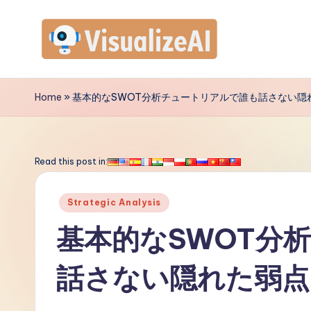
Skip
to
V
content
is
Home
»
基本的なSWOT分析チュートリアルで誰も話さない隠
u
a
Read this post in:
li
Posted
Strategic Analysis
z
in
基本的なSWOT分
e
話さない隠れた弱点
A
I