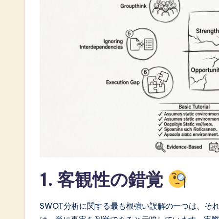
a
t
e
s
t
i
n
A
I
1. 客観性の錯覚
&
S
SWOT分析に関する最も根強い誤解の一つは、そ