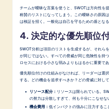
チームが曖昧な言葉を使うと、SWOTは方向性を
称賛のリストになってしまう。この曖昧さの原因
は検証を招く。一般化は自己を守るための盾とな
4. 決定的な優先順
SWOT分析は項目のリストを生成するが、それら
が同じではない。すべての脅威が同じ危険性を持
ロセスにおける小さな弱みよりもはるかに重要で
優先順位付けの仕組みがなければ、リーダーは選択
する。どの機会を追求すべきか？どの脅威に対し
リソース配分：
リソースは限られている。S
の努力は分散しすぎて、何も十分にこなせな
機会費用：
低インパクトの強みに注力するこ