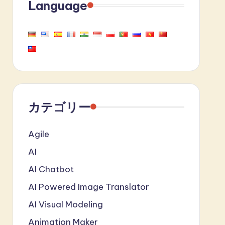
Language
カテゴリー
Agile
AI
AI Chatbot
AI Powered Image Translator
AI Visual Modeling
Animation Maker