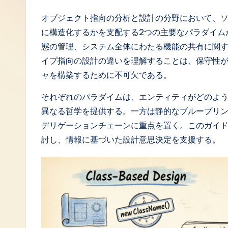
J
オブジェクト指向の分析と設計の分野において、
に構造化するかを支配する2つの主要なパラダイム
a
態の管理、システム全体にわたる機能の共有に関
p
イプ指向の設計の違いを理解することは、保守性
ャを構築するために不可欠である。
a
それぞれのパラダイムは、エンティティがどのよ
n
異なる哲学を提供する。一方は静的なブループリ
e
デリゲーションチェーンに重点を置く。このガイ
討し、情報に基づいた設計意思決定を支援する。
s
e
-
L