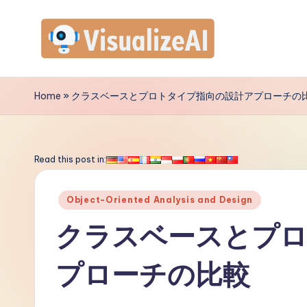
Skip
to
V
content
is
Home
»
クラスベースとプロトタイプ指向の設計アプローチの
u
a
Read this post in:
li
Posted
Object-Oriented Analysis and Design
z
in
クラスベースとプロ
e
プローチの比較
A
I