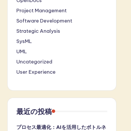
OpenDocs
Project Management
Software Development
Strategic Analysis
SysML
UML
Uncategorized
User Experience
最近の投稿
プロセス最適化：AIを活用したボトルネ