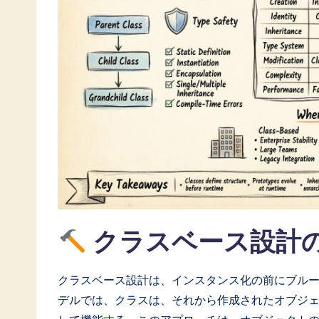
a
t
e
s
t
i
n
A
クラスベース設計
I
&
クラスベース設計は、インスタンス化の前にブル
S
デルでは、クラスは、それから作成されたオブジ