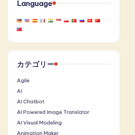
Language
カテゴリー
Agile
AI
AI Chatbot
AI Powered Image Translator
AI Visual Modeling
Animation Maker