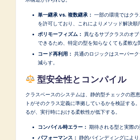
a
単一継承 vs. 複数継承：
一部の環境ではクラ
ti
を許可しており、これによりメソッド解決順
ポリモーフィズム：
異なるサブクラスのオブ
o
できるため、特定の型を知らなくても柔軟な
n
コード再利用：
共通のロジックはスーパーク
減らす。
型安全性とコンパイル
クラスベースのシステムは、静的型チェックの恩
トがそのクラス定義に準拠しているかを検証する
るが、実行時における柔軟性が低下する。
コンパイル時エラー：
期待される型と実際の
パフォーマンス：
静的バインディングにより