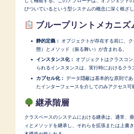
して機能する。このアプローチは、オブジェクト
o
びついているという型システムの概念に深く根ざ
ft
ブループリントメカニズ
w
静的定義：
オブジェクトが存在する前に、ク
a
態）とメソッド（振る舞い）が含まれる。
r
インスタンス化：
オブジェクトはクラスコン
e
られるインスタンスは、実行時におけるクラ
カプセル化：
データ隠蔽は基本的な原則であ
I
たインターフェースを介してのみアクセス可
n
継承階層
n
クラスベースのシステムにおける継承は、通常、
o
ィとメソッドを継承し、それらを拡張または上書
v
木構造が作られる。