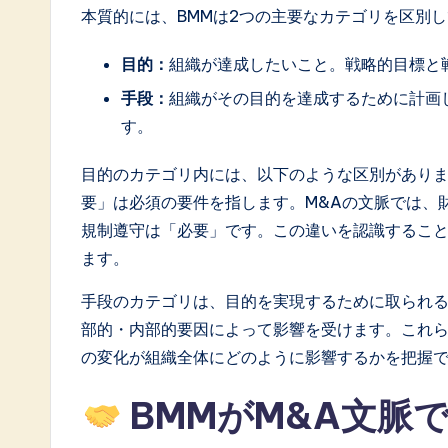
o
本質的には、BMMは2つの主要なカテゴリを区別
ft
目的：
組織が達成したいこと。戦略的目標と
w
手段：
組織がその目的を達成するために計画
す。
a
目的のカテゴリ内には、以下のような区別があり
r
要」は必須の要件を指します。M&Aの文脈では、
e
規制遵守は「必要」です。この違いを認識するこ
ます。
I
手段のカテゴリは、目的を実現するために取られ
n
部的・内部的要因によって影響を受けます。これ
n
の変化が組織全体にどのように影響するかを把握
o
BMMがM&A文脈
v