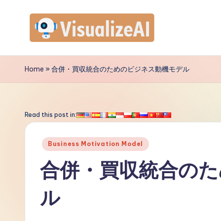
Skip
to
V
content
is
Home
»
合併・買収統合のためのビジネス動機モデル
u
a
Read this post in:
li
Posted
Business Motivation Model
z
in
合併・買収統合のた
e
ル
A
I