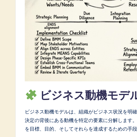
a
t
e
s
t
i
n
A
ビジネス動機モデ
I
ビジネス動機モデルは、組織がビジネス状況を明
&
決定の背後にある動機を特定の要素に分解します。
S
を目標、目的、そしてそれらを達成するための手