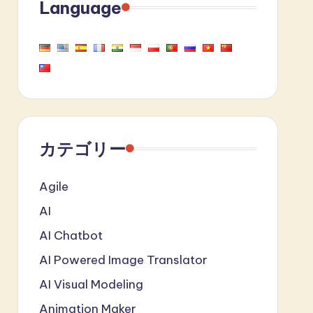
Language
カテゴリー
Agile
AI
AI Chatbot
AI Powered Image Translator
AI Visual Modeling
Animation Maker