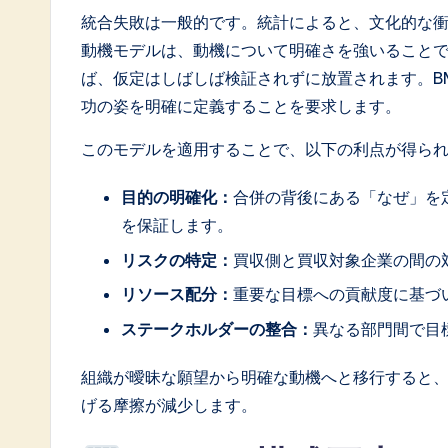
統合失敗は一般的です。統計によると、文化的な
a
動機モデルは、動機について明確さを強いること
ti
ば、仮定はしばしば検証されずに放置されます。B
功の姿を明確に定義することを要求します。
o
このモデルを適用することで、以下の利点が得ら
n
目的の明確化：
合併の背後にある「なぜ」を
を保証します。
リスクの特定：
買収側と買収対象企業の間の
リソース配分：
重要な目標への貢献度に基づ
ステークホルダーの整合：
異なる部門間で目
組織が曖昧な願望から明確な動機へと移行すると
げる摩擦が減少します。