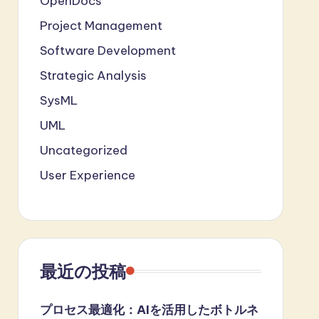
OpenDocs
Project Management
Software Development
Strategic Analysis
SysML
UML
Uncategorized
User Experience
最近の投稿
プロセス最適化：AIを活用したボトルネ