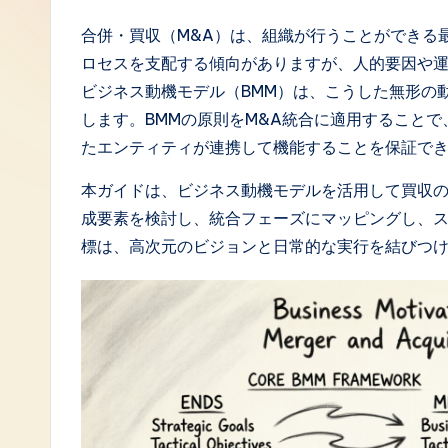
J
合併・買収（M&A）は、組織が行うことができる
ロセスを支配する傾向がありますが、人的要因や
a
ビジネス動機モデル（BMM）は、こうした無形の
p
します。BMMの原則をM&A統合に適用すること
たエンティティが連携して機能することを保証で
a
本ガイドは、ビジネス動機モデルを活用して買収の
n
成要素を検討し、統合フェーズにマッピングし、
e
標は、高次元のビジョンと日常的な実行を結びつ
s
e
-
L